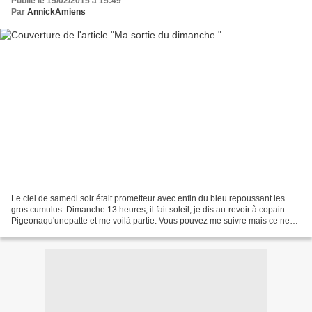
Publié le 15/02/2015 à 15:49
Par
AnnickAmiens
Le ciel de samedi soir était prometteur avec enfin du bleu repoussant les
gros cumulus. Dimanche 13 heures, il fait soleil, je dis au-revoir à copain
Pigeonaqu'unepatte et me voilà partie. Vous pouvez me suivre mais ce ne
sera pas facile ! Galère que...