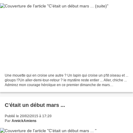
Une mouette qui en croise une autre ? Un lapin qui croise un p'tit oiseau et ...
gloups !?Un aller-demi-tour-retour ? le mystère reste entier ... Aller, chiche ...
Admirez mon courage héroïque en ce premier dimanche de mars
2012.L'eau était glacée ......
C'était un début mars ...
Publié le 20/02/2015 à 17:20
Par
AnnickAmiens