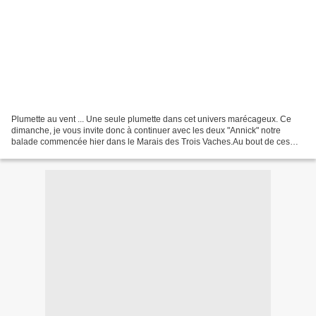
Plumette au vent ... Une seule plumette dans cet univers marécageux. Ce
dimanche, je vous invite donc à continuer avec les deux "Annick" notre
balade commencée hier dans le Marais des Trois Vaches.Au bout de ces
planches zigzagantes et glissantes, nous...