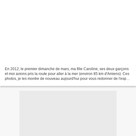
En 2012, le premier dimanche de mars, ma fille Caroline, ses deux garçons
et moi avions pris la route pour aller à la mer (environ 85 km d'Amiens). Ces
photos, je les montre de nouveau aujourd'hui pour vous redonner de l'espoir.
Ce début mars là il faisait...