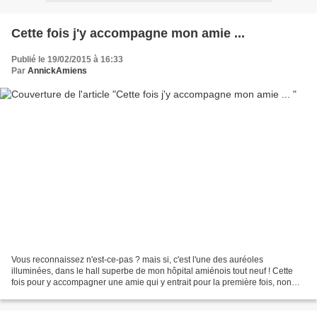
Cette fois j'y accompagne mon amie ...
Publié le 19/02/2015 à 16:33
Par
AnnickAmiens
Vous reconnaissez n'est-ce-pas ? mais si, c'est l'une des auréoles
illuminées, dans le hall superbe de mon hôpital amiénois tout neuf ! Cette
fois pour y accompagner une amie qui y entrait pour la première fois, non
hélas pour y prendre des photos mais...