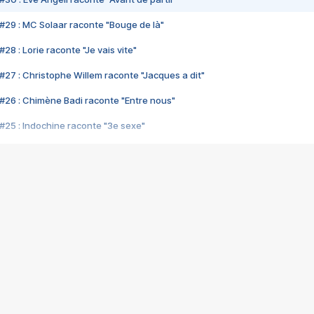
#29 : MC Solaar raconte "Bouge de là"
28 : Lorie raconte "Je vais vite"
#27 : Christophe Willem raconte "Jacques a dit"
#26 : Chimène Badi raconte "Entre nous"
#25 : Indochine raconte "3e sexe"
#24 : Zaho raconte "C'est chelou"
#23 : Patrick Bruel raconte "Au café des délices"
#22 : Kyo raconte "Le chemin"
#21 : Nolwenn Leroy raconte "Cassé"
#20 : Patrick Hernandez raconte "Born to be alive"
#19 : Lorie raconte "Près de moi"
#18 : Michael Jones raconte "A nos actes manqués" (avec Jean-Jacque