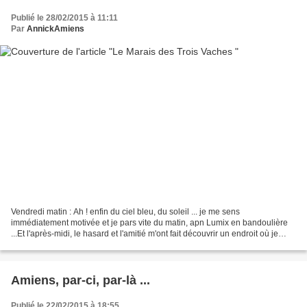
Publié le 28/02/2015 à 11:11
Par
AnnickAmiens
Vendredi matin : Ah ! enfin du ciel bleu, du soleil ... je me sens
immédiatement motivée et je pars vite du matin, apn Lumix en bandoulière
...Et l'après-midi, le hasard et l'amitié m'ont fait découvrir un endroit où je
n'osais aller seule. Vous voulez...
Amiens, par-ci, par-là ...
Publié le 22/02/2015 à 18:55