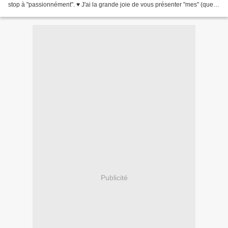
stop à "passionnément". ♥ J'ai la grande joie de vous présenter "mes" (que
j'vais m'gêner) z'amoureux : Poum...
Publicité