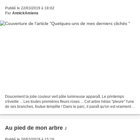
Publié le 22/03/2019 à 18:02
Par
AnnickAmiens
Doucement la jolie couleur vert pâle lumineuse apparaît. Le printemps
s'éveille ... Les toutes premières fleurs roses ... Cet arbre hélas "pleure" l'une
de ses branches, foutue tempête ! Dans le parc, il paraît qu'on est vraiment
obligé de couper certains...
Au pied de mon arbre ♪
Publié le 20/03/2019 à 15:16