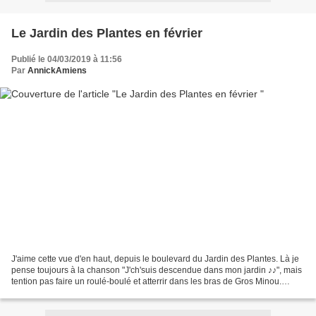
Le Jardin des Plantes en février
Publié le 04/03/2019 à 11:56
Par
AnnickAmiens
J'aime cette vue d'en haut, depuis le boulevard du Jardin des Plantes. Là je
pense toujours à la chanson "J'ch'suis descendue dans mon jardin ♪♪", mais
tention pas faire un roulé-boulé et atterrir dans les bras de Gros Minou.
Toujours là pour nous accueillir...