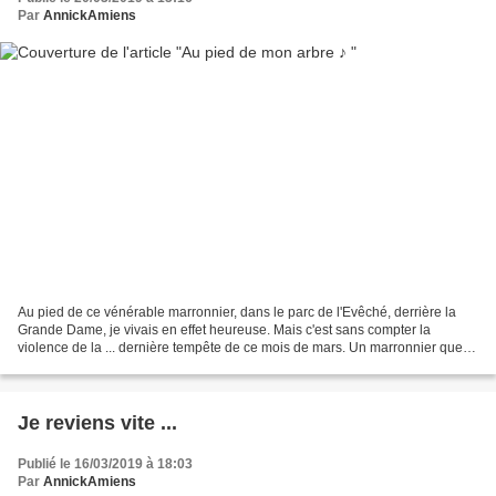
Par
AnnickAmiens
Au pied de ce vénérable marronnier, dans le parc de l'Evêché, derrière la
Grande Dame, je vivais en effet heureuse. Mais c'est sans compter la
violence de la ... dernière tempête de ce mois de mars. Un marronnier que
j'ai évidemment toujours connu, peut-être...
Je reviens vite ...
Publié le 16/03/2019 à 18:03
Par
AnnickAmiens