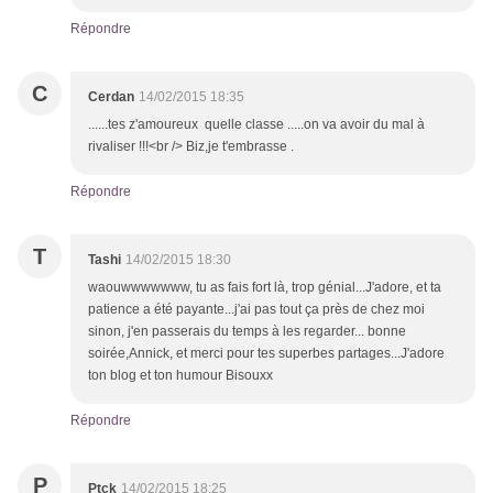
Répondre
C
Cerdan
14/02/2015 18:35
......tes z'amoureux quelle classe .....on va avoir du mal à
rivaliser !!!<br /> Biz,je t'embrasse .
Répondre
T
Tashi
14/02/2015 18:30
waouwwwwwww, tu as fais fort là, trop génial...J'adore, et ta
patience a été payante...j'ai pas tout ça près de chez moi
sinon, j'en passerais du temps à les regarder... bonne
soirée,Annick, et merci pour tes superbes partages...J'adore
ton blog et ton humour Bisouxx
Répondre
P
Ptck
14/02/2015 18:25