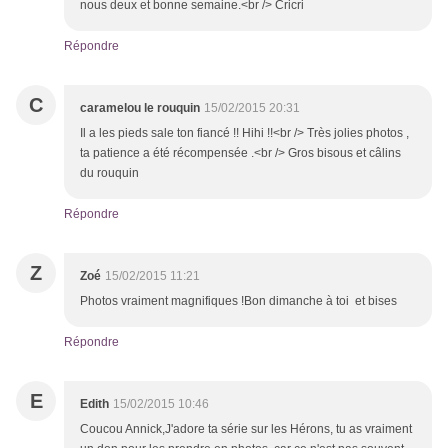
nous deux et bonne semaine.<br /> Cricri
Répondre
C
caramelou le rouquin
15/02/2015 20:31
Il a les pieds sale ton fiancé !! Hihi !!<br /> Très jolies photos ,
ta patience a été récompensée .<br /> Gros bisous et câlins
du rouquin
Répondre
Z
Zoé
15/02/2015 11:21
Photos vraiment magnifiques !Bon dimanche à toi et bises
Répondre
E
Edith
15/02/2015 10:46
Coucou Annick,J'adore ta série sur les Hérons, tu as vraiment