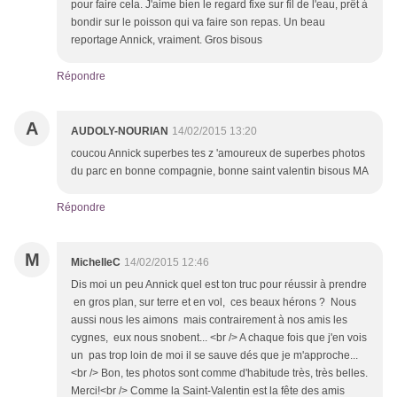
pour faire cela. J'aime bien le regard fixe sur fil de l'eau, prêt à
bondir sur le poisson qui va faire son repas. Un beau
reportage Annick, vraiment. Gros bisous
Répondre
A
AUDOLY-NOURIAN
14/02/2015 13:20
coucou Annick superbes tes z 'amoureux de superbes photos
du parc en bonne compagnie, bonne saint valentin bisous MA
Répondre
M
MichelleC
14/02/2015 12:46
Dis moi un peu Annick quel est ton truc pour réussir à prendre
en gros plan, sur terre et en vol, ces beaux hérons ? Nous
aussi nous les aimons mais contrairement à nos amis les
cygnes, eux nous snobent... <br /> A chaque fois que j'en vois
un pas trop loin de moi il se sauve dés que je m'approche...
<br /> Bon, tes photos sont comme d'habitude très, très belles.
Merci!<br /> Comme la Saint-Valentin est la fête des amis