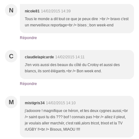
N
nicole81
14/02/2015 14:39
Tous le monde a dit tout ce que je peux dire :<br /> bravo c'est
un merveilleux reportage<br /> bises ; bon week-end
Répondre
C
claudielapicarde
14/02/2015 14:11
J'en vois aussi des beaux du côté du Crotoy et aussi des
blancs, ils sont élégants.<br /> Bon week end.
Répondre
M
mistigris34
14/02/2015 14:10
j'adooore ! magnifique ce héron, et tes deux cygnes aussi,<br
/> saint quoi tu dis ??? bof ! connais pas !<br /> allez il pleut,
je voulais aller marchér, c'est raté,alors tricot, trixot et la TV
rUGBY !!<br /> Bisous, MIAOU !!!!