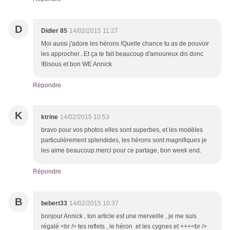
D
Didier 85
14/02/2015 11:27
Moi aussi j'adore les hérons !Quelle chance tu as de pouvoir
les approcher...Et ça te fait beaucoup d'amoureux dis donc
!Bisous et bon WE Annick
Répondre
K
ktrine
14/02/2015 10:53
bravo pour vos photos elles sont superbes, et les modèles
particulièrement splendides, les hérons sont magnifiques je
les aime beaucoup.merci pour ce partage, bon week end.
Répondre
B
bebert33
14/02/2015 10:37
bonjour Annick , ton article est une merveille , je me suis
régalé <br /> tes reflets , le héron et les cygnes et +++<br />