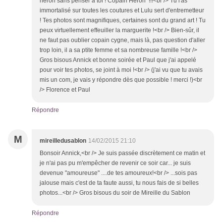
héron sans penser à toi ! Copain Héron !!!<br /> Tu l'as
immortalisé sur toutes les coutures et Lulu sert d'entremetteur
! Tes photos sont magnifiques, certaines sont du grand art ! Tu
peux virtuellement effeuiller la marguerite !<br /> Bien-sûr, il
ne faut pas oublier copain cygne, mais là, pas question d'aller
trop loin, il a sa ptite femme et sa nombreuse famille !<br />
Gros bisous Annick et bonne soirée et Paul que j'ai appelé
pour voir tes photos, se joint à moi !<br /> (j'ai vu que tu avais
mis un com, je vais y répondre dès que possible ! merci !)<br
/> Florence et Paul
Répondre
M
mireilledusablon
14/02/2015 21:10
Bonsoir Annick,<br /> Je suis passée discrètement ce matin et
je n'ai pas pu m'empêcher de revenir ce soir car... je suis
devenue "amoureuse" ....de tes amoureux!<br /> ...sois pas
jalouse mais c'est de ta faute aussi, tu nous fais de si belles
photos...<br /> Gros bisous du soir de Mireille du Sablon
Répondre