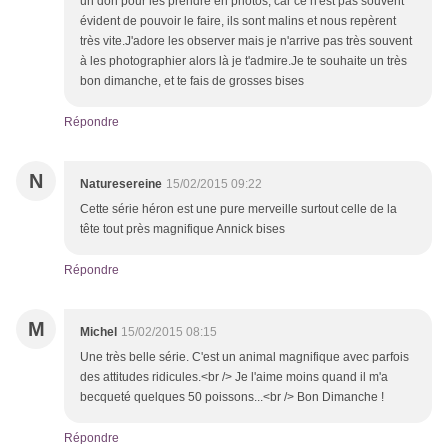
un don pour les prendre en photos, car ce n'est pas souvent
évident de pouvoir le faire, ils sont malins et nous repèrent
très vite.J'adore les observer mais je n'arrive pas très souvent
à les photographier alors là je t'admire.Je te souhaite un très
bon dimanche, et te fais de grosses bises
Répondre
N
Naturesereine
15/02/2015 09:22
Cette série héron est une pure merveille surtout celle de la
tête tout près magnifique Annick bises
Répondre
M
Michel
15/02/2015 08:15
Une très belle série. C'est un animal magnifique avec parfois
des attitudes ridicules.<br /> Je l'aime moins quand il m'a
becqueté quelques 50 poissons...<br /> Bon Dimanche !
Répondre