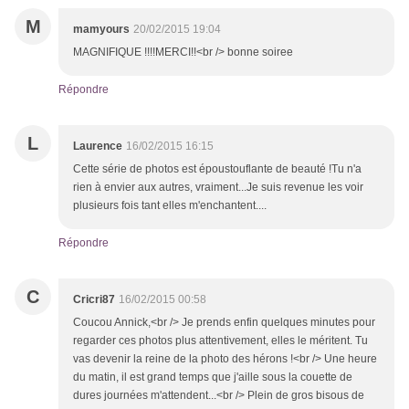
M
mamyours
20/02/2015 19:04
MAGNIFIQUE !!!!MERCI!!<br /> bonne soiree
Répondre
L
Laurence
16/02/2015 16:15
Cette série de photos est époustouflante de beauté !Tu n'a
rien à envier aux autres, vraiment...Je suis revenue les voir
plusieurs fois tant elles m'enchantent....
Répondre
C
Cricri87
16/02/2015 00:58
Coucou Annick,<br /> Je prends enfin quelques minutes pour
regarder ces photos plus attentivement, elles le méritent. Tu
vas devenir la reine de la photo des hérons !<br /> Une heure
du matin, il est grand temps que j'aille sous la couette de
dures journées m'attendent...<br /> Plein de gros bisous de