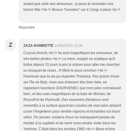
autant que celle des amoureux, je peux te souhaiter une
bonne fête !<br /> Bisous "humides" car à Cergy il pleut.<br />
Répondre
Z
ZAZA-RAMBETTE
14/02/2015 12:38
Coucou Annick,<br /> Ils sont magnifiques tes amoureux, de
très belles photos.<br /> Le mien, malgré sa sciatique qu'il
traîne depuis 15 jours à pris la voiture pour aller me chercher
un bouquet de roses...!!! Mimi le poux ronchon !<br />
Heureuse que tu ais pu regarder Thalassa. Pas grand chose
sur l'île de Batz, mais une émission très bien faite, en
rappelant l'aventure GOURVENEC que mon père connaissait
bien, et des vues magnifiques de la baie de Morlaix, de
Roscoff et de Plymouth. Des souvenirs d'enfance sont
remontés à la surface quand les cousins de mon père allaient
courir l'Angleterre pour vendre oignons et échalotes sur leurs
vélos. Fin janvier, certains d'eux ne manquaient jamais de
monter à la capitale et de venir nous rendre visite dans les
Yvelines. C'était dans les années 1960.<br /> Bises et bon