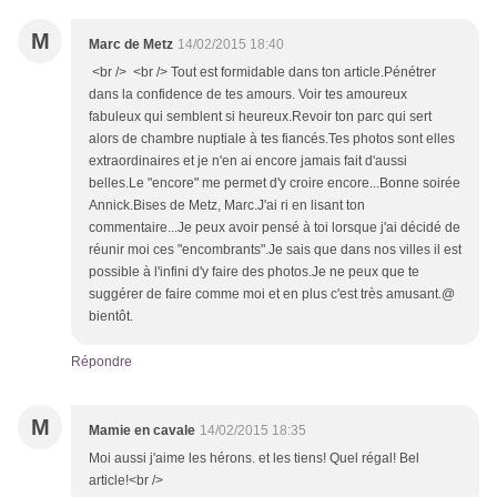
M
Marc de Metz
14/02/2015 18:40
<br /> <br /> Tout est formidable dans ton article.Pénétrer
dans la confidence de tes amours. Voir tes amoureux
fabuleux qui semblent si heureux.Revoir ton parc qui sert
alors de chambre nuptiale à tes fiancés.Tes photos sont elles
extraordinaires et je n'en ai encore jamais fait d'aussi
belles.Le "encore" me permet d'y croire encore...Bonne soirée
Annick.Bises de Metz, Marc.J'ai ri en lisant ton
commentaire...Je peux avoir pensé à toi lorsque j'ai décidé de
réunir moi ces "encombrants".Je sais que dans nos villes il est
possible à l'infini d'y faire des photos.Je ne peux que te
suggérer de faire comme moi et en plus c'est très amusant.@
bientôt.
Répondre
M
Mamie en cavale
14/02/2015 18:35
Moi aussi j'aime les hérons. et les tiens! Quel régal! Bel
article!<br />