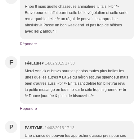
Rhoo !! mais quelle chasseuse animalière tu fais !!<br />
Bravo pour ton affut parmi cette belle végétation et cette série
remarquable !!<br /> un régal de pouvoir les approcher
ainsi<br /> Passe un bon week end et pas trop de bêtises
avec les Z amour !
Répondre
F
FéeLaure♥
14/02/2015 17:53
Merci Annick et bravo pour tes photos toutes plus belles les
unes que les autres ♥ La 2e du héron est une splendeur mais
bien d'autres aussi.<br /> En faisant défiler ton billet j'ai revu
ta petite mésange en feutrine sur le côté trop mignonne ♥<br
/> Douce journée & plein de bisous<br />
Répondre
P
PASTYME.
14/02/2015 17:13
Une chance de pouvoir les approcher d'assez près pour ces