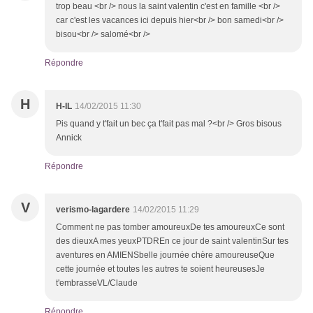
trop beau <br /> nous la saint valentin c'est en famille <br />
car c'est les vacances ici depuis hier<br /> bon samedi<br />
bisou<br /> salomé<br />
Répondre
H
H-IL
14/02/2015 11:30
Pis quand y t'fait un bec ça t'fait pas mal ?<br /> Gros bisous
Annick
Répondre
V
verismo-lagardere
14/02/2015 11:29
Comment ne pas tomber amoureuxDe tes amoureuxCe sont
des dieuxA mes yeuxPTDREn ce jour de saint valentinSur tes
aventures en AMIENSbelle journée chère amoureuseQue
cette journée et toutes les autres te soient heureusesJe
t'embrasseVL/Claude
Répondre