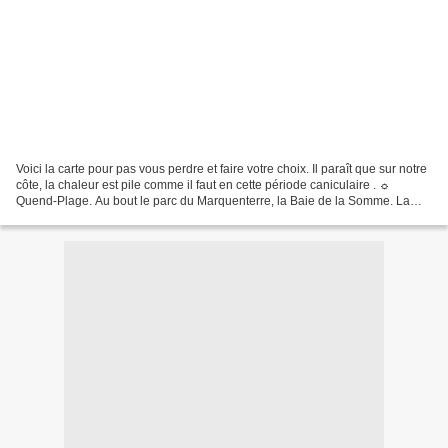
Voici la carte pour pas vous perdre et faire votre choix. Il paraît que sur notre
côte, la chaleur est pile comme il faut en cette période caniculaire . ☼
Quend-Plage. Au bout le parc du Marquenterre, la Baie de la Somme. La
limite de la Côte d'Opale....