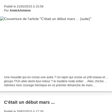
Publié le 21/02/2015 à 15:58
Par
AnnickAmiens
Une mouette qui en croise une autre ? Un lapin qui croise un p'tit oiseau et ...
gloups !?Un aller-demi-tour-retour ? le mystère reste entier ... Aller, chiche ...
Admirez mon courage héroïque en ce premier dimanche de mars
2012.L'eau était glacée ......
C'était un début mars ...
Publié le 20/02/2015 à 17:20