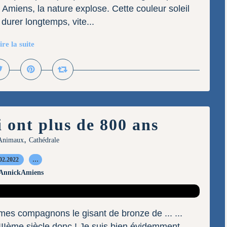
à Amiens, la nature explose. Cette couleur soleil
durer longtemps, vite...
ire la suite
 ont plus de 800 ans
,
Animaux
Cathédrale
02.2022
…
 AnnickAmiens
ec mes compagnons le gisant de bronze de ... ...
IIIème siècle donc ! Je suis bien évidemment