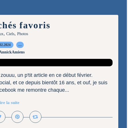
chés favoris
,
,
ux
Ciels
Photos
02.2024
…
 AnnickAmiens
ouuu, un p'tit article en ce début février.
ocial, et ce depuis bientôt 16 ans, et ouf, je suis
acebook me remontre chaque...
ire la suite