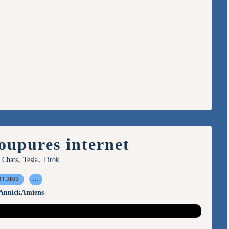
oupures internet
,
,
,
Chats
Tesla
Tirok
11.2022
…
 AnnickAmiens