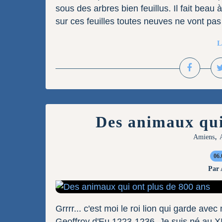
sous des arbres bien feuillus. Il fait beau 
sur ces feuilles toutes neuves ne vont pas 
L
Des animaux qui
,
Amiens
06.
Par
Grrrr... c'est moi le roi lion qui garde av
Geoffroy d'Eu 1223-1236. Je suis né au X