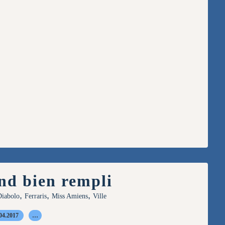
nd bien rempli
,
,
,
iabolo
Ferraris
Miss Amiens
Ville
04.2017
…