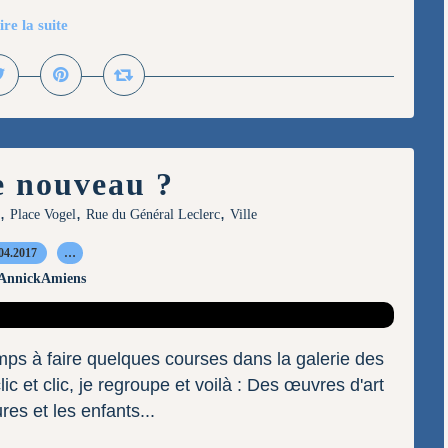
ire la suite
e nouveau ?
,
,
,
Place Vogel
Rue du Général Leclerc
Ville
04.2017
…
 AnnickAmiens
n temps à faire quelques courses dans la galerie des
ic et clic, je regroupe et voilà : Des œuvres d'art
ures et les enfants...