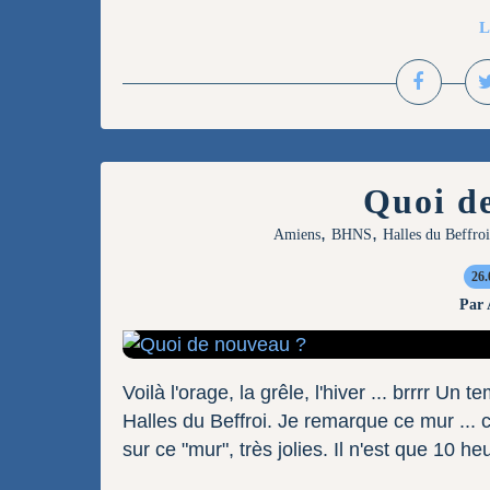
L
Quoi d
,
,
Amiens
BHNS
Halles du Beffroi
26.
Par
Voilà l'orage, la grêle, l'hiver ... brrrr U
Halles du Beffroi. Je remarque ce mur ... cl
sur ce "mur", très jolies. Il n'est que 10 he