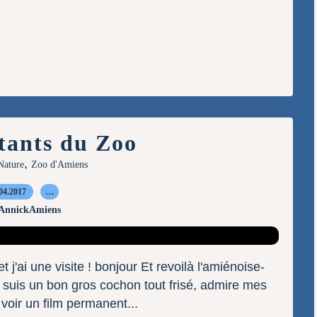
tants du Zoo
,
Nature
Zoo d'Amiens
04.2017
…
 AnnickAmiens
t j'ai une visite ! bonjour Et revoilà l'amiénoise-
je suis un bon gros cochon tout frisé, admire mes
 voir un film permanent...