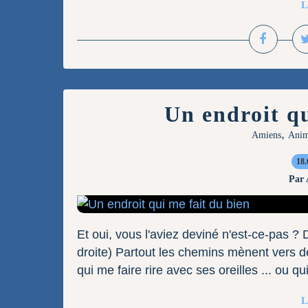
L
Un endroit qu
,
Amiens
Ani
18.
Par
Et oui, vous l'aviez deviné n'est-ce-pas ? 
droite) Partout les chemins mènent vers de
qui me faire rire avec ses oreilles ... ou q
L