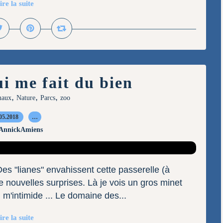
ire la suite
i me fait du bien
,
,
,
maux
Nature
Parcs
zoo
05.2018
…
 AnnickAmiens
Des "lianes" envahissent cette passerelle (à
 nouvelles surprises. Là je vois un gros minet
ui m'intimide ... Le domaine des...
ire la suite