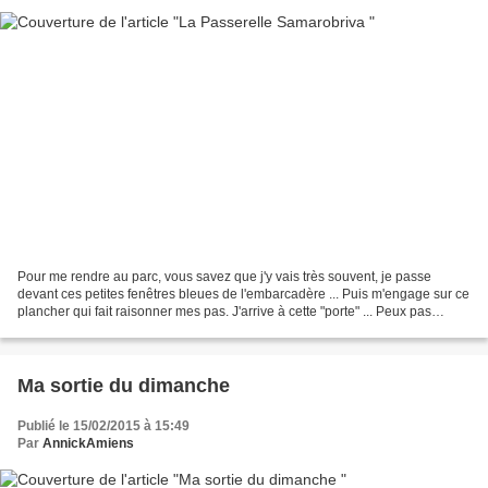
Pour me rendre au parc, vous savez que j'y vais très souvent, je passe
devant ces petites fenêtres bleues de l'embarcadère ... Puis m'engage sur ce
plancher qui fait raisonner mes pas. J'arrive à cette "porte" ... Peux pas
m'empêcher de m'amuser un peu...
Ma sortie du dimanche
Publié le 15/02/2015 à 15:49
Par
AnnickAmiens