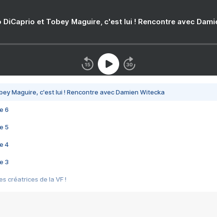
 DiCaprio et Tobey Maguire, c'est lui ! Rencontre avec Dam
bey Maguire, c'est lui ! Rencontre avec Damien Witecka
e 6
e 5
e 4
e 3
s créatrices de la VF !
e 2
e 1