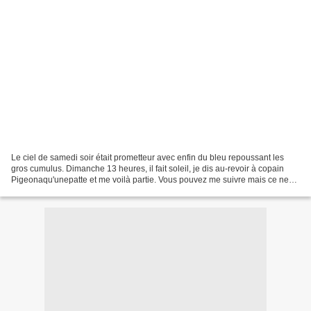
Le ciel de samedi soir était prometteur avec enfin du bleu repoussant les
gros cumulus. Dimanche 13 heures, il fait soleil, je dis au-revoir à copain
Pigeonaqu'unepatte et me voilà partie. Vous pouvez me suivre mais ce ne
sera pas facile ! Galère que...