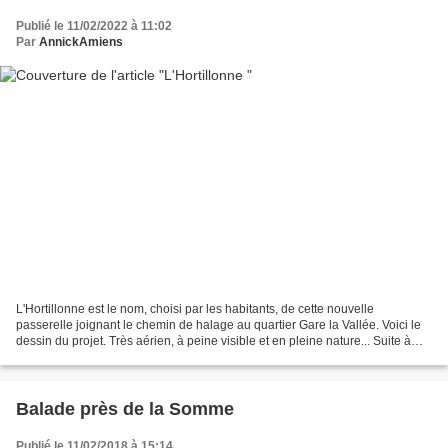
Publié le 11/02/2022 à 11:02
Par
AnnickAmiens
L'Hortillonne est le nom, choisi par les habitants, de cette nouvelle
passerelle joignant le chemin de halage au quartier Gare la Vallée. Voici le
dessin du projet. Très aérien, à peine visible et en pleine nature... Suite à
l'article d'hier, me voici...
Balade près de la Somme
Publié le 11/02/2018 à 15:14