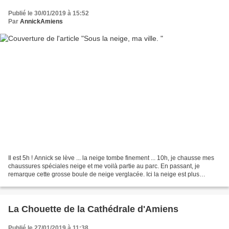
Publié le 30/01/2019 à 15:52
Par
AnnickAmiens
Il est 5h ! Annick se lève ... la neige tombe finement ... 10h, je chausse mes
chaussures spéciales neige et me voilà partie au parc. En passant, je
remarque cette grosse boule de neige verglacée. Ici la neige est plus
épaisse ... les dix centimètres...
La Chouette de la Cathédrale d'Amiens
Publié le 27/01/2019 à 11:38