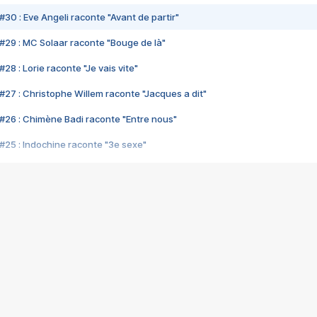
#30 : Eve Angeli raconte "Avant de partir"
#29 : MC Solaar raconte "Bouge de là"
28 : Lorie raconte "Je vais vite"
#27 : Christophe Willem raconte "Jacques a dit"
#26 : Chimène Badi raconte "Entre nous"
#25 : Indochine raconte "3e sexe"
#24 : Zaho raconte "C'est chelou"
#23 : Patrick Bruel raconte "Au café des délices"
#22 : Kyo raconte "Le chemin"
#21 : Nolwenn Leroy raconte "Cassé"
#20 : Patrick Hernandez raconte "Born to be alive"
#19 : Lorie raconte "Près de moi"