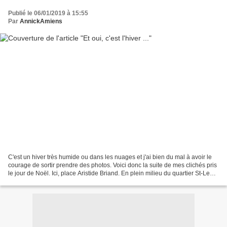
Publié le 06/01/2019 à 15:55
Par
AnnickAmiens
C'est un hiver très humide ou dans les nuages et j'ai bien du mal à avoir le
courage de sortir prendre des photos. Voici donc la suite de mes clichés pris
le jour de Noël. Ici, place Aristide Briand. En plein milieu du quartier St-Leu
avec la statue de...