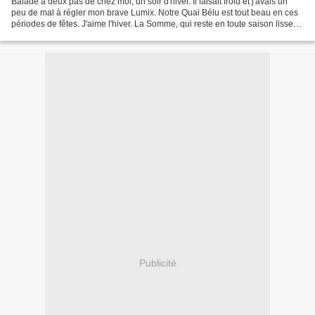
Balade à deux pas de chez moi, un soir d'hiver. Il faisait froid et j'avais un
peu de mal à régler mon brave Lumix. Notre Quai Bélu est tout beau en ces
périodes de fêtes. J'aime l'hiver. La Somme, qui reste en toute saison lisse
comme un miroir. Je me...
Publicité