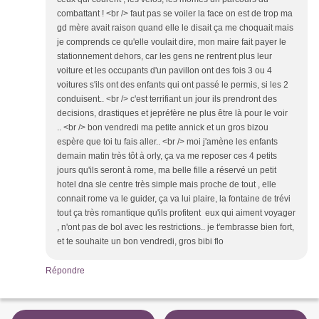
combattant ! <br /> faut pas se voiler la face on est de trop ma
gd mère avait raison quand elle le disait ça me choquait mais
je comprends ce qu'elle voulait dire, mon maire fait payer le
stationnement dehors, car les gens ne rentrent plus leur
voiture et les occupants d'un pavillon ont des fois 3 ou 4
voitures s'ils ont des enfants qui ont passé le permis, si les 2
conduisent.. <br /> c'est terrifiant un jour ils prendront des
decisions, drastiques et jepréfère ne plus être là pour le voir
.. <br /> bon vendredi ma petite annick et un gros bizou
espère que toi tu fais aller.. <br /> moi j'amène les enfants
demain matin très tôt à orly, ça va me reposer ces 4 petits
jours qu'ils seront à rome, ma belle fille a réservé un petit
hotel dna sle centre très simple mais proche de tout , elle
connait rome va le guider, ça va lui plaire, la fontaine de trévi
tout ça très romantique qu'ils profitent eux qui aiment voyager
, n'ont pas de bol avec les restrictions.. je t'embrasse bien fort,
et te souhaite un bon vendredi, gros bibi flo
Répondre