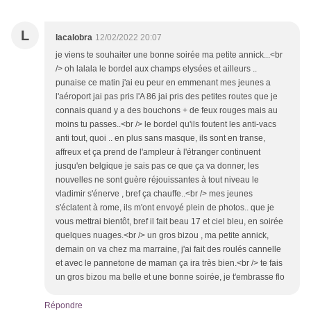
L
lacalobra
12/02/2022 20:07
je viens te souhaiter une bonne soirée ma petite annick...<br
/> oh lalala le bordel aux champs elysées et ailleurs ..
punaise ce matin j'ai eu peur en emmenant mes jeunes a
l'aéroport jai pas pris l'A 86 jai pris des petites routes que je
connais quand y a des bouchons + de feux rouges mais au
moins tu passes..<br /> le bordel qu'ils foutent les anti-vacs
anti tout, quoi .. en plus sans masque, ils sont en transe,
affreux et ça prend de l'ampleur à l'étranger continuent
jusqu'en belgique je sais pas ce que ça va donner, les
nouvelles ne sont guère réjouissantes à tout niveau le
vladimir s'énerve , bref ça chauffe..<br /> mes jeunes
s'éclatent à rome, ils m'ont envoyé plein de photos.. que je
vous mettrai bientôt, bref il fait beau 17 et ciel bleu, en soirée
quelques nuages.<br /> un gros bizou , ma petite annick,
demain on va chez ma marraine, j'ai fait des roulés cannelle
et avec le pannetone de maman ça ira très bien.<br /> te fais
un gros bizou ma belle et une bonne soirée, je t'embrasse flo
Répondre