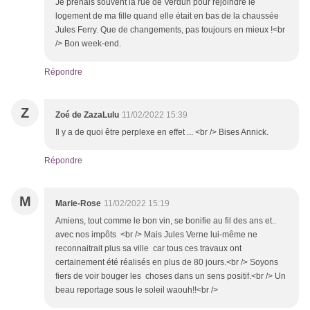
Je prenais souvent la rue de Verdun pour rejoindre le
logement de ma fille quand elle était en bas de la chaussée
Jules Ferry. Que de changements, pas toujours en mieux !<br
/> Bon week-end.
Répondre
Z
Zoé de ZazaLulu
11/02/2022 15:39
Il y a de quoi être perplexe en effet ... <br /> Bises Annick.
Répondre
M
Marie-Rose
11/02/2022 15:19
Amiens, tout comme le bon vin, se bonifie au fil des ans et..
avec nos impôts <br /> Mais Jules Verne lui-même ne
reconnaitrait plus sa ville car tous ces travaux ont
certainement été réalisés en plus de 80 jours.<br /> Soyons
fiers de voir bouger les choses dans un sens positif.<br /> Un
beau reportage sous le soleil waouh!!<br />