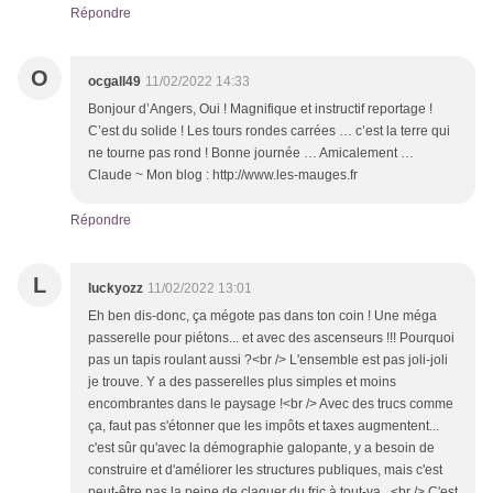
Répondre
O
ocgall49
11/02/2022 14:33
Bonjour d’Angers, Oui ! Magnifique et instructif reportage !
C’est du solide ! Les tours rondes carrées … c’est la terre qui
ne tourne pas rond ! Bonne journée … Amicalement …
Claude ~ Mon blog : http://www.les-mauges.fr
Répondre
L
luckyozz
11/02/2022 13:01
Eh ben dis-donc, ça mégote pas dans ton coin ! Une méga
passerelle pour piétons... et avec des ascenseurs !!! Pourquoi
pas un tapis roulant aussi ?<br /> L'ensemble est pas joli-joli
je trouve. Y a des passerelles plus simples et moins
encombrantes dans le paysage !<br /> Avec des trucs comme
ça, faut pas s'étonner que les impôts et taxes augmentent...
c'est sûr qu'avec la démographie galopante, y a besoin de
construire et d'améliorer les structures publiques, mais c'est
peut-être pas la peine de claquer du fric à tout-va...<br /> C'est