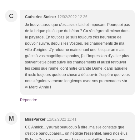
C
Catherine Steiner
12/02/2022 12:26
Je trouve aussi que c'est assez laid et imposant. Pourquoi pas
de la brique plutôt que du béton ? Ca s'intégrerait mieux dans
le paysage. En tout cas, je suis toujours très heureuse de
pouvoir suivre, depuis les Vosges, les changements de ma
ville d'origine. J'y retourne maintenant une fois par an mais
grâce à vos magnifiques photos, j'ai l'impression d'y aller plus
souvent et je peux suive les changements et aussi retrouver
les coins que j'aime, dont notre Grande Dame, dans laquelle
il reste toujours quelque chose à découvrir. J'espère que vous
nous régalerez encore longtemps avec vos promenades.<br
/> Merci Annie !
Répondre
M
MissParker
12/02/2022 11:41
CC Annick... y'aurait beaucoup à dire, mais je constate que
c'est de partout pareil... on néglige l'essentiel, merci nos élus
!!!<br /> Doux w-e, très gros bisous ensoleillés, des ronrons