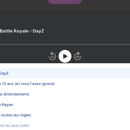
 Battle Royale - DayZ
 DayZ
 a 13 ans (et vous l'avez ignoré)
e (littéralement)
im Rayan
 toutes les règles
s les jeux vidéo