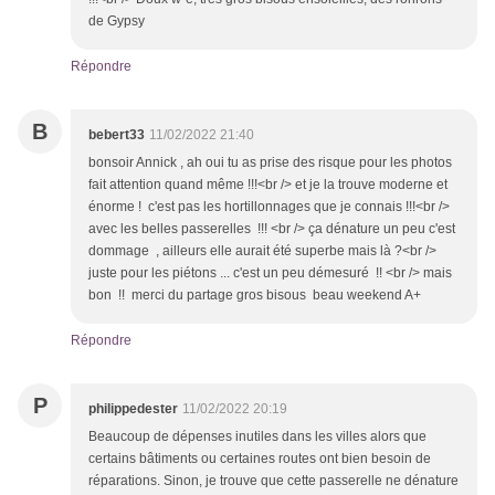
de Gypsy
Répondre
B
bebert33
11/02/2022 21:40
bonsoir Annick , ah oui tu as prise des risque pour les photos
fait attention quand même !!!<br /> et je la trouve moderne et
énorme ! c'est pas les hortillonnages que je connais !!!<br />
avec les belles passerelles !!! <br /> ça dénature un peu c'est
dommage , ailleurs elle aurait été superbe mais là ?<br />
juste pour les piétons ... c'est un peu démesuré !! <br /> mais
bon !! merci du partage gros bisous beau weekend A+
Répondre
P
philippedester
11/02/2022 20:19
Beaucoup de dépenses inutiles dans les villes alors que
certains bâtiments ou certaines routes ont bien besoin de
réparations. Sinon, je trouve que cette passerelle ne dénature