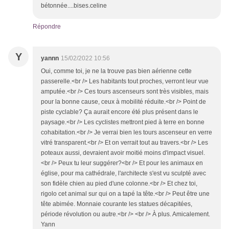
bétonnée....bises.celine
Répondre
Y
yannn
15/02/2022 10:56
Oui, comme toi, je ne la trouve pas bien aérienne cette
passerelle.<br /> Les habitants tout proches, verront leur vue
amputée.<br /> Ces tours ascenseurs sont très visibles, mais
pour la bonne cause, ceux à mobilité réduite.<br /> Point de
piste cyclable? Ça aurait encore été plus présent dans le
paysage.<br /> Les cyclistes mettront pied à terre en bonne
cohabitation.<br /> Je verrai bien les tours ascenseur en verre
vitré transparent.<br /> Et on verrait tout au travers.<br /> Les
poteaux aussi, devraient avoir moitié moins d'impact visuel.
<br /> Peux tu leur suggérer?<br /> Et pour les animaux en
église, pour ma cathédrale, l'architecte s'est vu sculpté avec
son fidèle chien au pied d'une colonne.<br /> Et chez toi,
rigolo cet animal sur qui on a tapé la tête.<br /> Peut être une
tête abimée. Monnaie courante les statues décapitées,
période révolution ou autre.<br /> <br /> À plus. Amicalement.
Yann