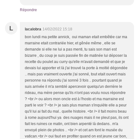
Répondre
L
lacalobra
14/02/2022 15:18
bon lundi ma petite annick, oui maman etait embêtée car ma
marraine etait contrariée hier, et gênée même , elle se
demande si elle ne lui a pas menti, tu sais son mari est
bizarre , du coup je suis passée fin de matinée lui déposer la
recette du poulet au curry qu'elle m'avait demandé et que je
devais lui apporter et là j'ai trouvé la porte à moitié dégondée
.. mais pas vraiment ouverte j'ai sonné, tout etait ouvert mais
personne na répondu j'ai sonné 3 fois .. pourtant quand je
suis arrivée il m'a semblé apercevoir quelqu'un derrière le
rideau, ma mère pense qu'ils n'ont pas voulu nous répondre
? <br /> ou alors mon oncle est à l'hosto et ma marraine est
parti le voir ? <br /> je sais plus maman s'inquiète elle a peur
qu'il lui ai fait du mal.. quelle histoire. <br /> il fait moins beau
à rome aujourd'hui ya des nuages mais il ne pleut pas, ils ont
fait les ruines ce matin, ont bien arpenté là dedans.. m'a
envoyé plein de photos .. <br /> et cet am font le musée du
vatican.<br /> oui faut en profiter quand on est jeune car bon,