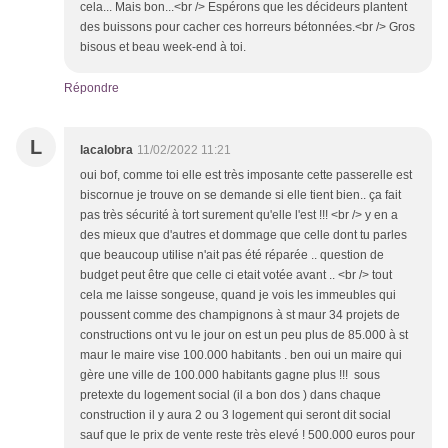
cela... Mais bon...<br /> Espérons que les décideurs plantent
des buissons pour cacher ces horreurs bétonnées.<br /> Gros
bisous et beau week-end à toi.
Répondre
L
lacalobra
11/02/2022 11:21
oui bof, comme toi elle est très imposante cette passerelle est
biscornue je trouve on se demande si elle tient bien.. ça fait
pas très sécurité à tort surement qu'elle l'est !!! <br /> y en a
des mieux que d'autres et dommage que celle dont tu parles
que beaucoup utilise n'ait pas été réparée .. question de
budget peut être que celle ci etait votée avant .. <br /> tout
cela me laisse songeuse, quand je vois les immeubles qui
poussent comme des champignons à st maur 34 projets de
constructions ont vu le jour on est un peu plus de 85.000 à st
maur le maire vise 100.000 habitants . ben oui un maire qui
gère une ville de 100.000 habitants gagne plus !!! sous
pretexte du logement social (il a bon dos ) dans chaque
construction il y aura 2 ou 3 logement qui seront dit social
sauf que le prix de vente reste très elevé ! 500.000 euros pour