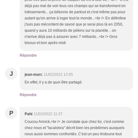
déjà pas mal de voir tous ces champs qui se transforment en
lotissements... ça bétonne de partout et c'est même pas pour
autant qu'on arrive à loger tout le monde...<br /> En définitive
j'suis pas mécontent de savoir que je serai plus là en 2050,
quand y aura 10 milliards de pékins sur la planète... on
n'arrive déjà pas à assurer avec 7 milliards...<br /> Gros
bisous et bon après-midi
Répondre
J
jean-marc
11/02/2022 12:05
En effet, il y a de quoi être partagé.
Répondre
P
Pahi
11/02/2022 11:37
Coucou Annick,<br /> Je constate que chez toi, c'est comme
chez nous et "lacalobra" décrit bien les problèmes auxquels
nous aussi sommes confrontés. C'est un peu tristoune tout