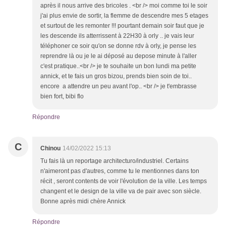
après il nous arrive des bricoles . <br /> moi comme toi le soir
j'ai plus envie de sortir, la flemme de descendre mes 5 etages
et surtout de les remonter !!! pourtant demain soir faut que je
les descende ils atterrissent à 22H30 à orly .. je vais leur
téléphoner ce soir qu'on se donne rdv à orly, je pense les
reprendre là ou je le ai déposé au depose minute à l'aller
c'est pratique..<br /> je te souhaite un bon lundi ma petite
annick, et te fais un gros bizou, prends bien soin de toi..
encore a attendre un peu avant l'op.. <br /> je t'embrasse
bien fort, bibi flo
Répondre
C
Chinou
14/02/2022 15:13
Tu fais là un reportage architecturo/industriel. Certains
n'aimeront pas d'autres, comme tu le mentionnes dans ton
récit , seront contents de voir l'évolution de la ville. Les temps
changent et le design de la ville va de pair avec son siècle.
Bonne après midi chère Annick
Répondre