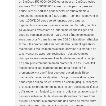
un 3 pièces 350.000/400.000 euros pour un 2 pièces et les
studios à 250.000/300.000 euros .. <br /> peu de gens se
bousculent au portillon pour acheter un studio même à
250.000 euros et le louer à 600 euros .. comme ils peuvent le
louer 1000/1100 euros se gênent pas donc tous les
logements sociaux sont vacants personne n'achète , de plus
ça va devenir très chiant de louer maintenant, les gens du
coup ne veulent plus louer .. va y avoir pénurie de location
sous peu ..<br /> dans les années 70/80 il faisait bon d'habiter
st maur les promenades au bord de l'eau etaient agréables
maintenant il y a les momes avec leurs velos qui manque de
te renverser ou avec leur trottinettes ! c'est devenu les
champs elysées maintenant les bordsde marne, du coup je
ne peux plus emmener maman promener là bas , ils ont fait
tout pietons et faut marcher de trop pour accéder à la
promenade, y a que l'hiver que c'est ouvert, mais l'hiver
maman n'a pas envie d'y aller ! c'est plus notre st maur, les
handicapés qui pouvaient arriver en voiture jusqu'aux berges
et ensuite s'y promener en fauteuil ne sont pas content, là faut
qu'ils roulent en fauteuil 1 km sur la route car les trottoirs sont
pas accessibles au fauteuil roulant (branches d'arbres trous
etc) pour accéder à la promenade des bords de marne entre
ceux qui courent , les velos, les momes un parcours du