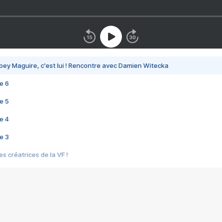
bey Maguire, c'est lui ! Rencontre avec Damien Witecka
e 6
e 5
e 4
e 3
s créatrices de la VF !
e 2
e 1
e Mektoub My Love arrive enfin ! Rencontre avec Shaïn Boumedine et Sal