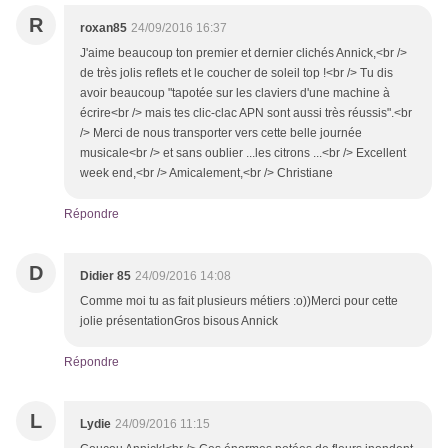
R
roxan85
24/09/2016 16:37
J'aime beaucoup ton premier et dernier clichés Annick,<br />
de très jolis reflets et le coucher de soleil top !<br /> Tu dis
avoir beaucoup "tapotée sur les claviers d'une machine à
écrire<br /> mais tes clic-clac APN sont aussi très réussis".<br
/> Merci de nous transporter vers cette belle journée
musicale<br /> et sans oublier ...les citrons ...<br /> Excellent
week end,<br /> Amicalement,<br /> Christiane
Répondre
D
Didier 85
24/09/2016 14:08
Comme moi tu as fait plusieurs métiers :o))Merci pour cette
jolie présentationGros bisous Annick
Répondre
L
Lydie
24/09/2016 11:15