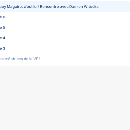
bey Maguire, c'est lui ! Rencontre avec Damien Witecka
e 6
e 5
e 4
e 3
s créatrices de la VF !
e 2
e 1
e Mektoub My Love arrive enfin ! Rencontre avec Shaïn Boumedine et Sal
i : après Toni en famille
elle réalise le bouleversant Dites lui que je l'aime
ais ! Rencontre autour de Vie privée de Rebecca Zlotowski