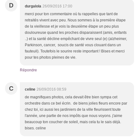
D
durgalola
26/09/2016 17:00
merci pour ton commentaire où tu rappelles que tant de
retraités vivent avec peu. Nous sommes à la première étape
de la vieillesse et je vois la deuxième étape un peu plus
douloureuse quand les proches disparaissent (amis, enfants
..) et la santé décline empêchant de vivre seul (e) (alzheimer,
Parkinson, cancer, soucis de santé vous clouant dans un
fauteuil). Toutefois le sourire reste important ! Bises et merci
pour tes photos pleines de vie.
Répondre
C
celine
26/09/2016 08:59
de magnifiques photos, cela devait être bien sympa cet
orchestre dans ce bel écrin. de biens jolies fleurs encore par
chez toi, ici aussi les jardiniers de la ville fleurissent toute
l'année, une partie de nos impôts que nous voyons. j'aime
beaucoup ton coucher de soleil, mais cela tu le sais déjà.
bises. celine