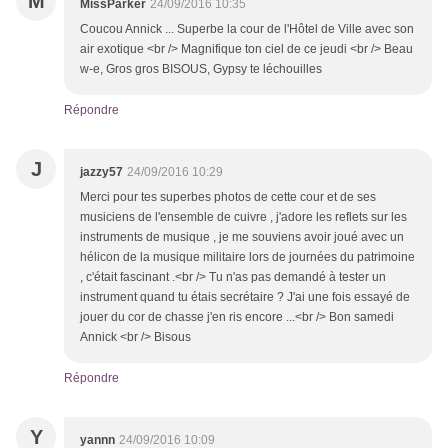
M
MissParker
24/09/2016 10:35
Coucou Annick ... Superbe la cour de l'Hôtel de Ville avec son
air exotique <br /> Magnifique ton ciel de ce jeudi <br /> Beau
w-e, Gros gros BISOUS, Gypsy te léchouilles
Répondre
J
jazzy57
24/09/2016 10:29
Merci pour tes superbes photos de cette cour et de ses
musiciens de l'ensemble de cuivre , j'adore les reflets sur les
instruments de musique , je me souviens avoir joué avec un
hélicon de la musique militaire lors de journées du patrimoine
, c'était fascinant .<br /> Tu n'as pas demandé à tester un
instrument quand tu étais secrétaire ? J'ai une fois essayé de
jouer du cor de chasse j'en ris encore ...<br /> Bon samedi
Annick <br /> Bisous
Répondre
Y
yannn
24/09/2016 10:09