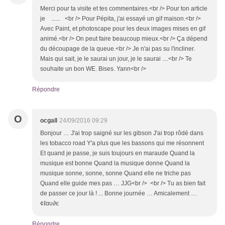
Merci pour ta visite et tes commentaires.<br /> Pour ton article
je ...... <br /> Pour Pépita, j'ai essayé un gif maison.<br />
Avec Paint, et photoscape pour les deux images mises en gif
animé.<br /> On peut faire beaucoup mieux.<br /> Ça dépend
du découpage de la queue.<br /> Je n'ai pas su l'incliner.
Mais qui sait, je le saurai un jour, je le saurai ....<br /> Te
souhaite un bon WE. Bises. Yann<br />
Répondre
O
ocgall
24/09/2016 09:29
Bonjour … J'ai trop saigné sur les gibson J'ai trop rôdé dans
les tobacco road Y'a plus que les bassons qui me résonnent
Et quand je passe, je suis toujours en maraude Quand la
musique est bonne Quand la musique donne Quand la
musique sonne, sonne, sonne Quand elle ne triche pas
Quand elle guide mes pas … JJG<br /> <br /> Tu as bien fait
de passer ce jour là ! ... Bonne journée … Amicalement …
¢ℓαυ∂є
Répondre