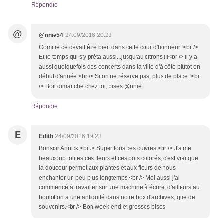
Répondre
@
@nnie54
24/09/2016 20:23
Comme ce devait être bien dans cette cour d'honneur !<br />
Et le temps qui s'y prêta aussi...jusqu'au citrons !!!<br /> Il y a
aussi quelquefois des concerts dans la ville d'à côté plûtot en
début d'année.<br /> Si on ne réserve pas, plus de place !<br
/> Bon dimanche chez toi, bises @nnie
Répondre
E
Edith
24/09/2016 19:23
Bonsoir Annick,<br /> Super tous ces cuivres.<br /> J'aime
beaucoup toutes ces fleurs et ces pots colorés, c'est vrai que
la douceur permet aux plantes et aux fleurs de nous
enchanter un peu plus longtemps.<br /> Moi aussi j'ai
commencé à travailler sur une machine à écrire, d'ailleurs au
boulot on a une antiquité dans notre box d'archives, que de
souvenirs.<br /> Bon week-end et grosses bises