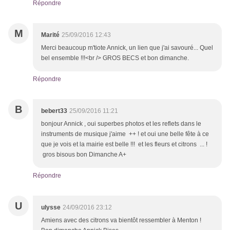
Répondre
M
Marité
25/09/2016 12:43
Merci beaucoup m'tiote Annick, un lien que j'ai savouré... Quel
bel ensemble !!!<br /> GROS BECS et bon dimanche.
Répondre
B
bebert33
25/09/2016 11:21
bonjour Annick , oui superbes photos et les reflets dans le
instruments de musique j'aime ++ ! et oui une belle fête à ce
que je vois et la mairie est belle !!! et les fleurs et citrons ... !
gros bisous bon Dimanche A+
Répondre
U
ulysse
24/09/2016 23:12
Amiens avec des citrons va bientôt ressembler à Menton !