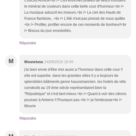
Coucou Annick!<br /> Ces énormes potées de fleurs inondent
le minéral de couleurs dans cette belle cour d'honneur.<br />
La musique adoucit les moeurs.<br /> Le ciel des Hauts de
France flamboie...<br /> L'été n'est pas pressé de nous quitter.
<br /> Profiter, profiter encore de ces moments de bonheur!<br
/> Bisous du jour ensoleillés.
Répondre
M
Mouneluna
24/09/2016 10:45
j'ai bien envie d'être moi aussi a l"honneur dans cette cour !!
elle est superbe. dans les grandes villes il y a toujours de
splendides bâtiments genre haussmannien. les hotels de ville
construits au 19 ème siècle représentaient bien la
"République" et c'est tant mieux.<br /> Quant à voir des citrons
pousser à Amiens !! Pourquoi pas.<br /> je t'embrasse<br />
Moune
Répondre