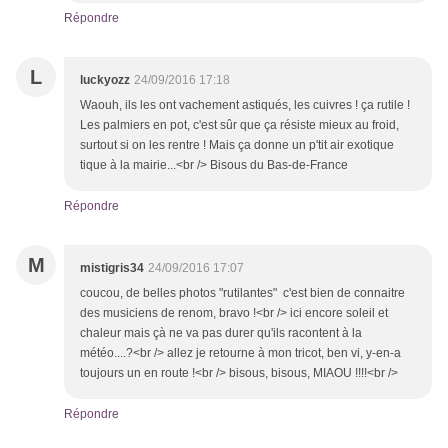
Répondre
L
luckyozz
24/09/2016 17:18
Waouh, ils les ont vachement astiqués, les cuivres ! ça rutile !
Les palmiers en pot, c'est sûr que ça résiste mieux au froid,
surtout si on les rentre ! Mais ça donne un p'tit air exotique
tique à la mairie...<br /> Bisous du Bas-de-France
Répondre
M
mistigris34
24/09/2016 17:07
coucou, de belles photos "rutilantes" c'est bien de connaitre
des musiciens de renom, bravo !<br /> ici encore soleil et
chaleur mais çà ne va pas durer qu'ils racontent à la
météo....?<br /> allez je retourne à mon tricot, ben vi, y-en-a
toujours un en route !<br /> bisous, bisous, MIAOU !!!!<br />
Répondre