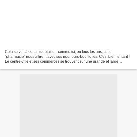
Cela se voit à certains détails ... comme ici, où tous les ans, cette
"pharmacie" nous attirent avec ses nounours-bouillottes. C'est bien tentant !
Le centre-ville et ses commerces se trouvent sur une grande et large
voie.D'un côté (au bout çà tourne...