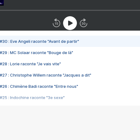
#30 : Eve Angeli raconte "Avant de partir"
#29 : MC Solaar raconte "Bouge de là"
28 : Lorie raconte "Je vais vite"
#27 : Christophe Willem raconte "Jacques a dit"
#26 : Chimène Badi raconte "Entre nous"
#25 : Indochine raconte "3e sexe"
#24 : Zaho raconte "C'est chelou"
#23 : Patrick Bruel raconte "Au café des délices"
#22 : Kyo raconte "Le chemin"