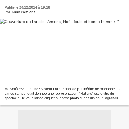
Publié le 20/12/2014 à 19:18
Par
AnnickAmiens
Me voilà revenue chez M'sieur Lafleur dans le p'tit théâtre de marionnettes,
car ce samedi était donnée une représentation. "Nativité" est le titre du
spectacle. Je vous laisse cliquer sur cette photo ci-dessus pour l'agrandir. Et
hop, c'est partie pour...