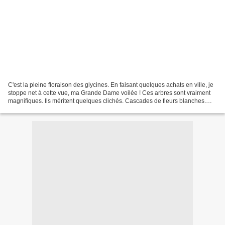
C'est la pleine floraison des glycines. En faisant quelques achats en ville, je
stoppe net à cette vue, ma Grande Dame voilée ! Ces arbres sont vraiment
magnifiques. Ils méritent quelques clichés. Cascades de fleurs blanches.
Tronc s'enroulant tel un...