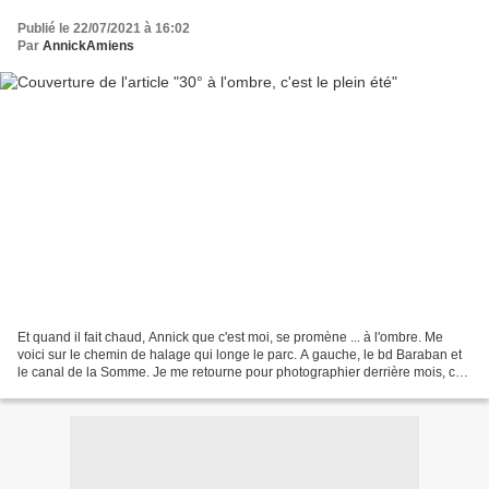
Publié le 22/07/2021 à 16:02
Par
AnnickAmiens
Et quand il fait chaud, Annick que c'est moi, se promène ... à l'ombre. Me
voici sur le chemin de halage qui longe le parc. A gauche, le bd Baraban et
le canal de la Somme. Je me retourne pour photographier derrière mois, ce
qui fait la photo de droite....