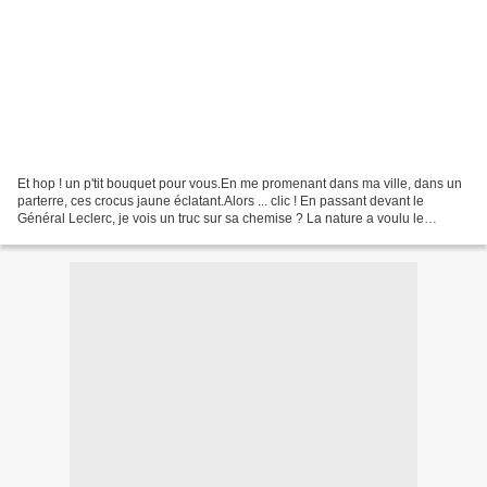
Et hop ! un p'tit bouquet pour vous.En me promenant dans ma ville, dans un
parterre, ces crocus jaune éclatant.Alors ... clic ! En passant devant le
Général Leclerc, je vois un truc sur sa chemise ? La nature a voulu le
décorer ! Clin d’œil à mes amis...