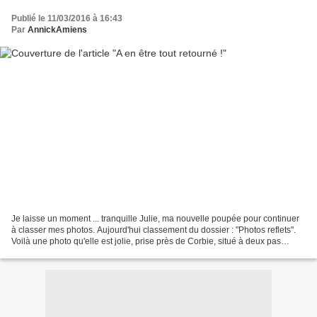
Publié le 11/03/2016 à 16:43
Par
AnnickAmiens
Je laisse un moment ... tranquille Julie, ma nouvelle poupée pour continuer
à classer mes photos. Aujourd'hui classement du dossier : "Photos reflets".
Voilà une photo qu'elle est jolie, prise près de Corbie, situé à deux pas
d'Amiens. Mais c'est plus...