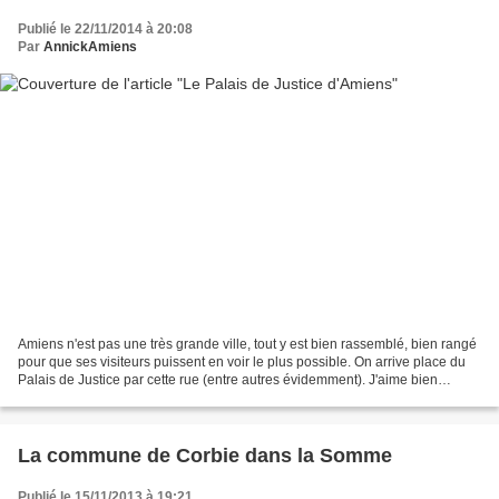
Publié le 22/11/2014 à 20:08
Par
AnnickAmiens
Amiens n'est pas une très grande ville, tout y est bien rassemblé, bien rangé
pour que ses visiteurs puissent en voir le plus possible. On arrive place du
Palais de Justice par cette rue (entre autres évidemment). J'aime bien
passer sous ces arcades,...
La commune de Corbie dans la Somme
Publié le 15/11/2013 à 19:21