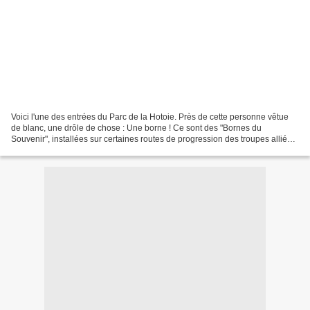
Voici l'une des entrées du Parc de la Hotoie. Près de cette personne vêtue
de blanc, une drôle de chose : Une borne ! Ce sont des "Bornes du
Souvenir", installées sur certaines routes de progression des troupes alliées
en 44/45.Voilà un site qui en parle...