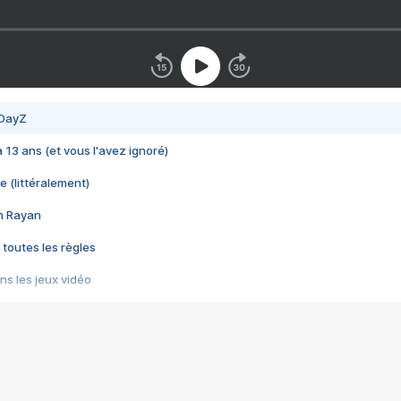
 DayZ
 a 13 ans (et vous l'avez ignoré)
e (littéralement)
im Rayan
 toutes les règles
s les jeux vidéo
us choquant de Rockstar ? - Le scandale BULLY
e plus moche de Steam
du RÊVE tourne au CAUCHEMAR