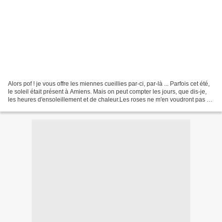
Alors pof ! je vous offre les miennes cueillies par-ci, par-là ... Parfois cet été,
le soleil était présent à Amiens. Mais on peut compter les jours, que dis-je,
les heures d'ensoleillement et de chaleur.Les roses ne m'en voudront pas si
je vous montre...