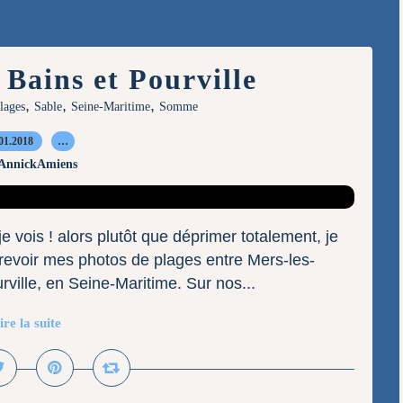
 Bains et Pourville
,
,
,
lages
Sable
Seine-Maritime
Somme
01.2018
…
 AnnickAmiens
e vois ! alors plutôt que déprimer totalement, je
revoir mes photos de plages entre Mers-les-
ville, en Seine-Maritime. Sur nos...
ire la suite