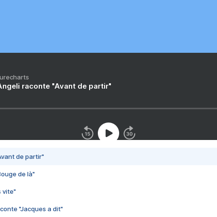
Purecharts
ngeli raconte "Avant de partir"
vant de partir"
Bouge de là"
 vite"
conte "Jacques a dit"