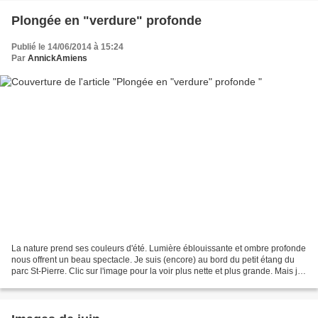
Plongée en "verdure" profonde
Publié le 14/06/2014 à 15:24
Par
AnnickAmiens
La nature prend ses couleurs d'été. Lumière éblouissante et ombre profonde
nous offrent un beau spectacle. Je suis (encore) au bord du petit étang du
parc St-Pierre. Clic sur l'image pour la voir plus nette et plus grande. Mais je
n'y reste pas, je prends...