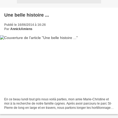
Une belle histoire ...
Publié le 16/06/2014 à 16:26
Par
AnnickAmiens
En ce beau lundi tout gris nous voilà parties, mon amie Marie-Christine et
moi à la recherche de notre famille cygnes. Après avoir parcouru le parc St-
Pierre de long en large et en travers, nous partons longer les hortillonnages
sur le chemin de halage....