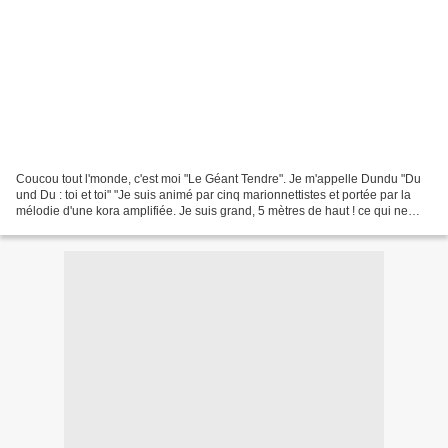
Coucou tout l'monde, c'est moi "Le Géant Tendre". Je m'appelle Dundu "Du
und Du : toi et toi" "Je suis animé par cinq marionnettistes et portée par la
mélodie d'une kora amplifiée. Je suis grand, 5 mètres de haut ! ce qui ne
m'empêche pas de parvenir...