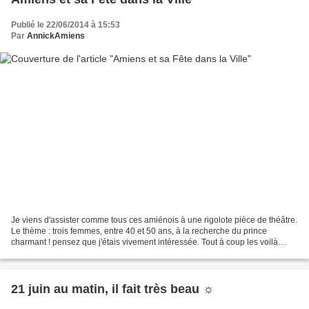
Publié le 22/06/2014 à 15:53
Par
AnnickAmiens
Je viens d'assister comme tous ces amiénois à une rigolote pièce de théâtre.
Le thème : trois femmes, entre 40 et 50 ans, à la recherche du prince
charmant ! pensez que j'étais vivement intéressée. Tout à coup les voilà
parties tout courant vers la cathédrale,...
21 juin au matin, il fait très beau ☼