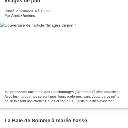
Images de juin
Publié le 12/06/2014 à 18:08
Par
AnnickAmiens
Me promenant aux bords des Hortillonnages, j'ai rencontré ces coquelicots.
Avec les marguerites se sont mes fleurs préférées, sans doute parce qu'ils
ne se laissent pas cueillir. Celles-ci non plus ... juste cueillies avec mon
Lumix avant qu'elles ne...
La Baie de Somme à marée basse