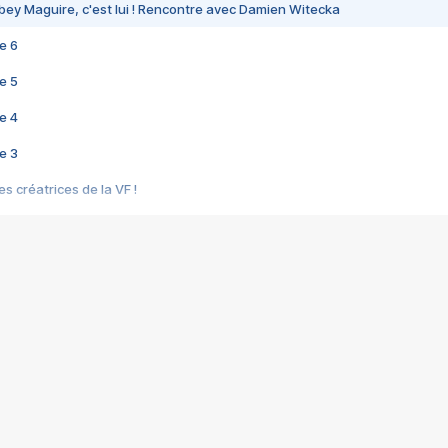
bey Maguire, c'est lui ! Rencontre avec Damien Witecka
e 6
e 5
e 4
e 3
s créatrices de la VF !
e 2
e 1
e Mektoub My Love arrive enfin ! Rencontre avec Shaïn Boumedine et Sal
i : après Toni en famille
elle réalise le bouleversant Dites lui que je l'aime
ais ! Rencontre autour de Vie privée de Rebecca Zlotowski
 de Marguerite, Grave... Rencontre avec Ella Rumpf