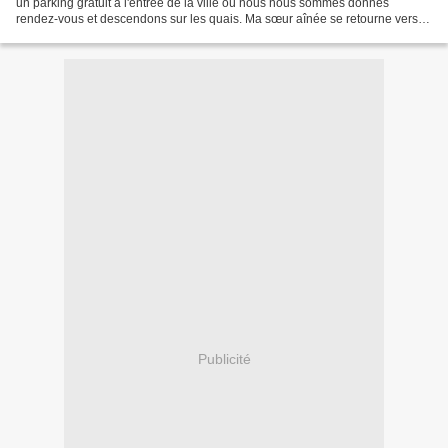
un parking gratuit à l'entrée de la ville où nous nous sommes donnés
rendez-vous et descendons sur les quais. Ma sœur aînée se retourne vers
moi (qui suis déjà à la traîne) pour...
Publicité