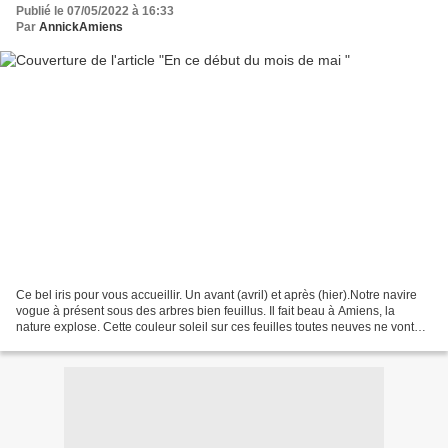
Publié le 07/05/2022 à 16:33
Par
AnnickAmiens
Ce bel iris pour vous accueillir. Un avant (avril) et après (hier).Notre navire
vogue à présent sous des arbres bien feuillus. Il fait beau à Amiens, la
nature explose. Cette couleur soleil sur ces feuilles toutes neuves ne vont
pas durer longtemps, vite...