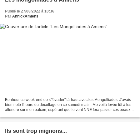
Publié le 27/08/2022 à 10:36
Par
AnnickAmiens
Bonheur ce week-end de s'"évader" là-haut avec les Mongolfiades. J'avais
bien noté l'heure du décollage en ce samedi matin. Me voilà levée tôt à les
attendre sur mon balcon, espérant que le vent NNE fera passer ces beaux
ballons devant chez moi. Ils ont...
Ils sont trop mignons...