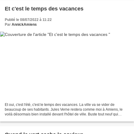
Et c'est le temps des vacances
Publié le 08/07/2022 à 11:22
Par
AnnickAmiens
Et oui, c'est l'été, c'est le temps des vacances. La ville va se vider de
beaucoup de ses habitants. Jules Verne restera comme moi à Amiens, le
voilà désormais bien installé devant l'hôtel de ville. Buste tout neuf qui
indique qu'il a été un célèbre écrivain...