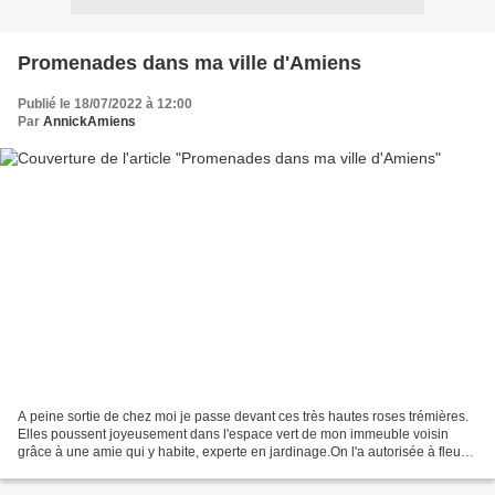
Promenades dans ma ville d'Amiens
Publié le 18/07/2022 à 12:00
Par
AnnickAmiens
A peine sortie de chez moi je passe devant ces très hautes roses trémières.
Elles poussent joyeusement dans l'espace vert de mon immeuble voisin
grâce à une amie qui y habite, experte en jardinage.On l'a autorisée à fleurir
tout un grand espace et cela...