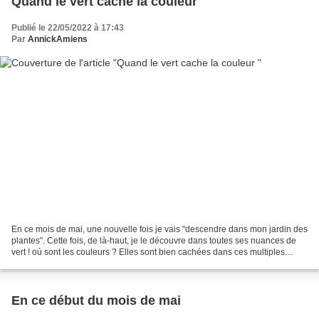
Quand le vert cache la couleur
Publié le 22/05/2022 à 17:43
Par
AnnickAmiens
En ce mois de mai, une nouvelle fois je vais "descendre dans mon jardin des
plantes". Cette fois, de là-haut, je le découvre dans toutes ses nuances de
vert ! où sont les couleurs ? Elles sont bien cachées dans ces multiples
allées. Ma balade de ce matin...
En ce début du mois de mai