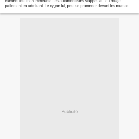
cachent tout mon immeuble.Les automobilistes stoppés au feu rouge
patientent en admirant. Le cygne lui, peut se promener devant les murs tout
peinturlurés. Toujours mon petit tour...
Publicité