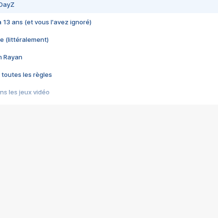
 DayZ
 a 13 ans (et vous l'avez ignoré)
e (littéralement)
im Rayan
 toutes les règles
s les jeux vidéo
us choquant de Rockstar ? - Le scandale BULLY
e plus moche de Steam
du RÊVE tourne au CAUCHEMAR
pendant 8 heures
it… à tort
umiliés par un jeu vidéo
ire - Final Fantasy 8