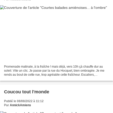
Promenade matinale, à la fraîche ! mais déjà, vers 10h çà chauffe dur au
soleil. Vite un clic. Je passe par la rue du Hocquet, bien ombragée. Je me
rends au bout de cette rue, trop agréable cette fraîcheur. Escaliers,
passerelle, petit clic sur la tour...
Coucou tout l'monde
Publié le 08/08/2022 à 11:12
Par
AnnickAmiens