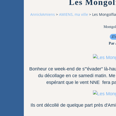
Les Mongol
AnnickAmiens
>
AMIENS, ma ville
>
Les Mongolfi
Montgol
27.
Par
Bonheur ce week-end de s'"évader" là-haut
du décollage en ce samedi matin. Me v
espérant que le vent NNE fera pa
Ils ont décollé de quelque part près d'Ami