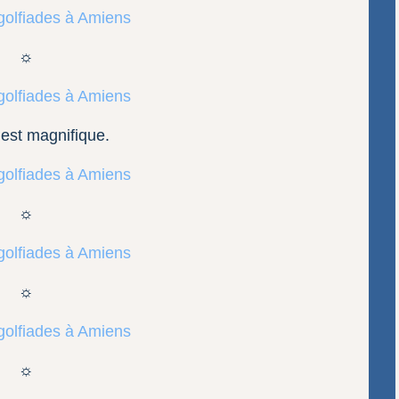
☼
 est magnifique.
☼
☼
☼