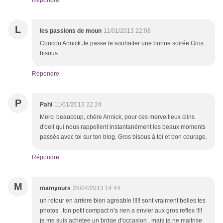
Répondre
L
les passions de moun
11/01/2013 22:08
Coucou Annick Je passe te souhaiter une bonne soirée Gros
bisous
Répondre
P
Pahi
11/01/2013 22:24
Merci beaucoup, chère Annick, pour ces merveilleux clins
d'oeil qui nous rappellent instantanément les beaux moments
passés avec toi sur ton blog. Gros bisous à toi et bon courage.
Répondre
M
mamyours
28/04/2013 14:44
un retour en arriere bien agreable !!!!! sont vraiment belles tes
photos ton petit compact n'a rien a envier aux gros reflex !!!!
je me suis achetee un brdge d'occasion , mais je ne maitrise