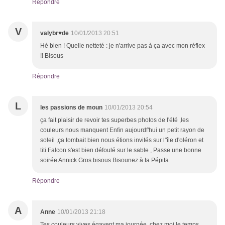
Répondre
V
valybr♥de
10/01/2013 20:51
Hé bien ! Quelle netteté : je n'arrive pas à ça avec mon réflex
!! Bisous
Répondre
L
les passions de moun
10/01/2013 20:54
ça fait plaisir de revoir tes superbes photos de l'été ,les
couleurs nous manquent Enfin aujourdf'hui un petit rayon de
soleil ,ça tombait bien nous étions invités sur l"île d'oléron et
titi Falcon s'est bien défoulé sur le sable , Passe une bonne
soirée Annick Gros bisous Bisounez à ta Pépita
Répondre
A
Anne
10/01/2013 21:18
Tes couleurs vives égayent ma journée, chez moi le temps