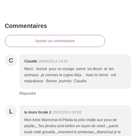
Commentaires
Ajouter un commentaire
C
Claudie
28/04/2013 14:44
Merci Annick pour ce voyage parmi les fleurs et les
animaux ,je connais le cygne déja , mais le héron est
majestueux Bonne journée Claudie
Répondre
L
la mure brode 2
10/01/2013 05:06
Mon Amie Mamichat et Pépita ta jolie chatte aux yeux de
pépite,,,,Tes photos sont belles un rayon de soleil ,,,parmi
toute cette grisaille,,,vivement le printemps,,,Mamichat je te