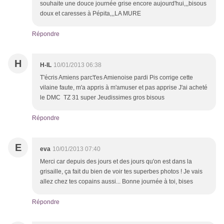
souhaite une douce journée grise encore aujourd'hui,,,bisous
doux et caresses à Pépita,,,LA MURE
Répondre
H
H-IL
10/01/2013 06:38
T'écris Amiens parc't'es Amienoise pardi Pis corrige cette
vilaine faute, m'a appris à m'amuser et pas apprise J'ai acheté
le DMC TZ 31 super Jeudissimes gros bisous
Répondre
E
eva
10/01/2013 07:40
Merci car depuis des jours et des jours qu'on est dans la
grisaille, ça fait du bien de voir tes superbes photos ! Je vais
allez chez tes copains aussi... Bonne journée à toi, bises
Répondre