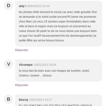
D
doly l
28/04/2013 14:44
tes photos d'été donnent le moral car avec cette grisaille !!!on
se demande si le soleil existe encore!!!!! j'aime me promener
chez Marc j'ai vecu 10 années super formidables dans cette
ville et dans la region mais j'ai toujours un pincement au
coeur d'avoir dû partir la vie ne nous laisse pas toujours faire
ce que l'on veut!!! heureusement fini les demenagements j'ai
petite fifille qui arrive bisoux bisoux
Répondre
V
Véronique
10/01/2013 16:04
tu nous fais du bien avec ces images de lumière, soleil,
chaleur, couleur ... bisous
Répondre
B
Binchy
10/01/2013 16:27
ELLES SONT BELLES TOUTES CES PHOTOS ! BISOUS.