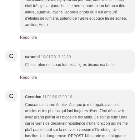
était très gris aujourd'hui! Le héron, pardon ton héron a fière
allure, quant au cygne j'adorela photo où il est entouré
d'étoiles de lumière, splendide ! Belle et douce fin de soirée,
amitiés, Anne
Répondre
C
caramel
10/01/2013 22:39
C'est drôlement beau tout cela ! gros bisous ma belle
Répondre
C
Cendrine
11/01/2013 00:18
Coucou ma chère Annick, Ah, que je me régale avec tes
articles et tes photos qui font toujours rêver! J'irai découvrir
avec grand plaisir les blogs de tes amis. Ce soir je suis furax
car je viens de découvrir l'existence d'une fonction qui ne me
plaît pas du tout sur la nouvelle version d'Overblog. Une
fonction fort dangereuse: REPOST. N'importe quel blogueur