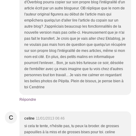
d'Overblog pourra copier sur son propre blog l'intégralité d'un
article écrit par un autre blogueur. OB réplique que le nom de
l'auteur original figurera au début de l'article mais qui
empêchera quelqu'un d'aller lire l'article du copain sur un
autre blog? J'appréciais beaucoup les fonctionnalités de la
nouvelle version mais pas celle-ci. Heureusement que je n'ai
pas fait le transfert. Je crois que je vais aller chez Eklablog, je
ne voulais pas mais hors de question que quelqu'un récupère
sur son propre blog l'intégralité de mes articles, même si mon
nom est cité. En plus, des petits malins en informatique
pourront l'enlever... Bon, je suis très furieuse ce soir, désolée
de t'embêter avec ça mais imagine que tu vois chez d'autres
personnes tout ton travail... Je vais me calmer en regardant
les belles photos de Pépita. Plein de bisous, je pense bien à
toi Cendrine
Répondre
C
celine
11/01/2013 06:46
si cela te tente, n'hésite pas, tu peux la broder. de grosses
papouilles à la miss et de grosses bises pour toi. celine