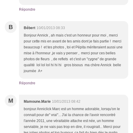
Répondre
B
Bébert
10/01/2013 08:33
Bonjour Annick , ah mais c'est un honneur pour moi , merci
pour cette mis en avant de tes amis dont je fais partie ! merci
beaucoup ! et tes photos , toi et Pépita mériteraient aussi une
mise à l'honneur ,je vais y penser , merci pour ces belles
photos de fleurs , de reflets et c'est un "cygne" de grande
qualité lol lol lol hi hi hi gros bisous ma chère Annick belle
journée A+
Répondre
M
Mamoune.Marie
10/01/2013 08:42
bonjour Anniclick Marc est un homme adorable, lorsqu'on le
connait pour de" vrai"... J'ai la chance de l'avoir rencontré
l'année 2011, une véraitable attache est née, un homme
serviable, je ne vais pas trop en dire, il rougirait... Merci pour
tes jolies photos et ton humour, ça fait du bien dès le matin