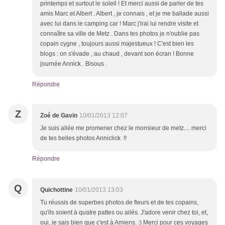
printemps et surtout le soleil ! Et merci aussi de parler de tes
amis Marc et Albert . Albert , je connais , et je me ballade aussi
avec lui dans le camping car ! Marc j'irai lui rendre visite et
connaître sa ville de Metz . Dans tes photos je n'oublie pas
copain cygne , toujours aussi majestueux ! C'est bien les
blogs : on s'évade , au chaud , devant son écran ! Bonne
journée Annick . Bisous .
Répondre
Z
Zoé de Gavin
10/01/2013 12:07
Je suis allée me promener chez le monsieur de metz.... merci
de tes belles photos Anniclick !!
Répondre
Q
Quichottine
10/01/2013 13:03
Tu réussis de superbes photos de fleurs et de tes copains,
qu'ils soient à quatre pattes ou ailés. J'adore venir chez toi, et,
oui, je sais bien que c'est à Amiens. :) Merci pour ces voyages