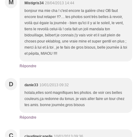
M
Mistigris34
28/04/2013 14:44
bonjour ma mie cha ! c'est encore la galère chez OB faut
encore tout retaper !!?.... tes photos sont très belles à revoir,
voilà qui égaie la journée - bien qu'ici il y ai le soleil, le vent,
tiens le revoilà celui-là ! cela fait un joli mandala ton
bidouillage, bébert je connais j'y vais voir et il sait plein de
choses pour eklablog, une vraie mine et super gentil en plus ;
merci à lui et à toi , je te fais de gros bisous, belle journée à toi
et pépita, MIAOU !!!!
Répondre
D
danie33
10/01/2013 09:32
holala,elles sont magnifiques tes photos. de voir ces belles
couleurs,ça redonne du tonus. je vais aller faire un tour chez
tes amis. bonne journée,gros bisous
Répondre
C
claudine/canelle
10/01/2013 09:36