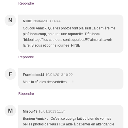
Répondre
N
NINIE
28/04/2013 14:44
Coucou Annick, Que tes photos font plaisir!!! La dernière me
plaît beaucoup, on dirait une aquarelle. Très beau
"bidouillage" les couleurs sont superbes!!!J'aimerai savoir
faire. Bisous et bonne journée. NINIE
Répondre
F
Framboise44
10/01/2013 10:22
Mais tu côtoies des vedettes ... !!
Répondre
M
Misou 49
10/01/2013 11:34
Bonjour Annick . Qu'est ce que ça fait du bien de voir tes
belles photos de fleurs ! Ca aide à patienter en attendant le