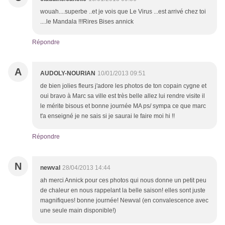
wouah....superbe ..et je vois que Le Virus ...est arrivé chez toi
....le Mandala !!!Rires Bises annick
Répondre
A
AUDOLY-NOURIAN
10/01/2013 09:51
de bien jolies fleurs j'adore les photos de ton copain cygne et
oui bravo à Marc sa ville est très belle allez lui rendre visite il
le mérite bisous et bonne journée MA ps/ sympa ce que marc
t'a enseigné je ne sais si je saurai le faire moi hi !!
Répondre
N
newval
28/04/2013 14:44
ah merci Annick pour ces photos qui nous donne un petit peu
de chaleur en nous rappelant la belle saison! elles sont juste
magnifiques! bonne journée! Newval (en convalescence avec
une seule main disponible!)