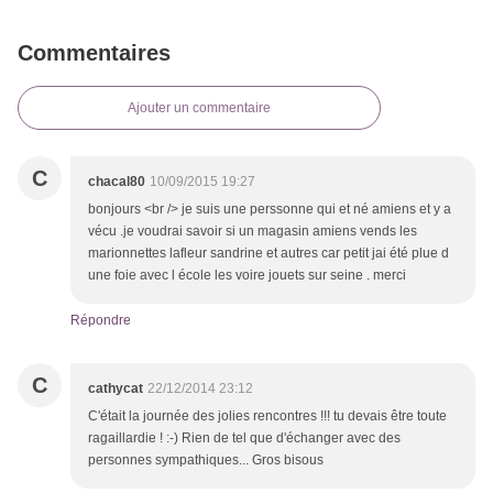
Commentaires
Ajouter un commentaire
C
chacal80
10/09/2015 19:27
bonjours <br /> je suis une perssonne qui et né amiens et y a
vécu .je voudrai savoir si un magasin amiens vends les
marionnettes lafleur sandrine et autres car petit jai été plue d
une foie avec l école les voire jouets sur seine . merci
Répondre
C
cathycat
22/12/2014 23:12
C'était la journée des jolies rencontres !!! tu devais être toute
ragaillardie ! :-) Rien de tel que d'échanger avec des
personnes sympathiques... Gros bisous