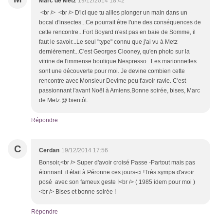
Marc de Metz
19/12/2014 18:42
<br /> <br /> D'ici que tu ailles plonger un main dans un
bocal d'insectes...Ce pourrait être l'une des conséquences de
cette rencontre...Fort Boyard n'est pas en baie de Somme, il
faut le savoir...Le seul "type" connu que j'ai vu à Metz
dernièrement...C'est Georges Clooney, qu'en photo sur la
vitrine de l'immense boutique Nespresso...Les marionnettes
sont une découverte pour moi. Je devine combien cette
rencontre avec Monsieur Devime peu t'avoir ravie. C'est
passionnant l'avant Noël à Amiens.Bonne soirée, bises, Marc
de Metz.@ bientôt.
Répondre
C
Cerdan
19/12/2014 17:56
Bonsoir,<br /> Super d'avoir croisé Passe -Partout mais pas
étonnant il était à Péronne ces jours-ci !Très sympa d'avoir
posé avec son fameux geste !<br /> ( 1985 idem pour moi )
<br /> Bises et bonne soirée !
Répondre