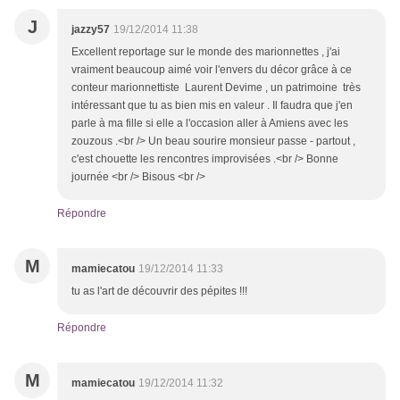
J
jazzy57
19/12/2014 11:38
Excellent reportage sur le monde des marionnettes , j'ai
vraiment beaucoup aimé voir l'envers du décor grâce à ce
conteur marionnettiste Laurent Devime , un patrimoine très
intéressant que tu as bien mis en valeur . Il faudra que j'en
parle à ma fille si elle a l'occasion aller à Amiens avec les
zouzous .<br /> Un beau sourire monsieur passe - partout ,
c'est chouette les rencontres improvisées .<br /> Bonne
journée <br /> Bisous <br />
Répondre
M
mamiecatou
19/12/2014 11:33
tu as l'art de découvrir des pépites !!!
Répondre
M
mamiecatou
19/12/2014 11:32