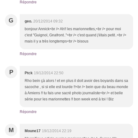
Répondre
G
geo.
20/12/2014 09:32
bonjour Annick<br /> Ah!! les marionnettes,<br /> pour moi
c'est "Guignol, Gnafront.."<br /> c'est quand j'étais petit..<br />
mais il y a très longtemps<br /> bisous
Répondre
P
Ptck
19/12/2014 22:50
Rho bein çà alors ! et en plus il doit avoir des boyards dans sa
sacoche , si si elle est lourde !!<br /> bein que du beau monde
à Amiens !! tu fais une sacré photo journaliste<br /> et belle
série pour les marionnettes !! bon week end à toi ! Biz
Répondre
M
Moune17
19/12/2014 22:19