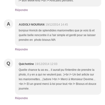
/> Bon week-end !<br /> Amicales pensées.
Répondre
A
AUDOLY-NOURIAN
19/12/2014 14:45
bonjour Annick de splendides marionnettes que je vois là et
quelle belle rencontre il a l'air simple et gentil pour se laisser
prendre en photo bisous MA
Répondre
Q
Quichottine
19/12/2014 12:03
Quelle chance tu as eu... il aurait pu t'interdire de prendre la
photo, il y en a qui ne veulent pas. :)<br /> Un bel article sur
les marionnettes... j'adore !<br /> Merci à Monsieur Devime...
<br /> Et un grand merci à toi pour tout.<br /> Bisous et douce
journée.
Répondre