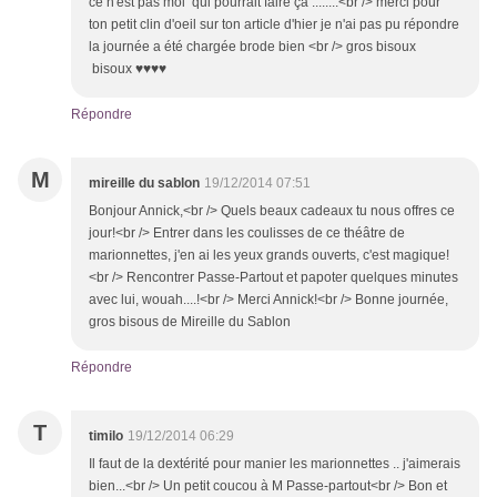
ce n'est pas moi qui pourrait faire ça ........<br /> merci pour
ton petit clin d'oeil sur ton article d'hier je n'ai pas pu répondre
la journée a été chargée brode bien <br /> gros bisoux
bisoux ♥♥♥♥
Répondre
M
mireille du sablon
19/12/2014 07:51
Bonjour Annick,<br /> Quels beaux cadeaux tu nous offres ce
jour!<br /> Entrer dans les coulisses de ce théâtre de
marionnettes, j'en ai les yeux grands ouverts, c'est magique!
<br /> Rencontrer Passe-Partout et papoter quelques minutes
avec lui, wouah....!<br /> Merci Annick!<br /> Bonne journée,
gros bisous de Mireille du Sablon
Répondre
T
timilo
19/12/2014 06:29
Il faut de la dextérité pour manier les marionnettes .. j'aimerais
bien...<br /> Un petit coucou à M Passe-partout<br /> Bon et