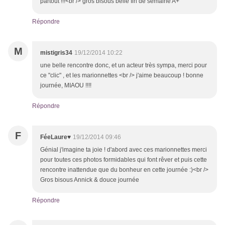
partout !!!<br /> gros bisous belle fin de semaine A+
Répondre
M
mistigris34
19/12/2014 10:22
une belle rencontre donc, et un acteur très sympa, merci pour
ce "clic" , et les marionnettes <br /> j'aime beaucoup ! bonne
journée, MIAOU !!!!
Répondre
F
FéeLaure♥
19/12/2014 09:46
Génial j'imagine ta joie ! d'abord avec ces marionnettes merci
pour toutes ces photos formidables qui font rêver et puis cette
rencontre inattendue que du bonheur en cette journée :)<br />
Gros bisous Annick & douce journée
Répondre