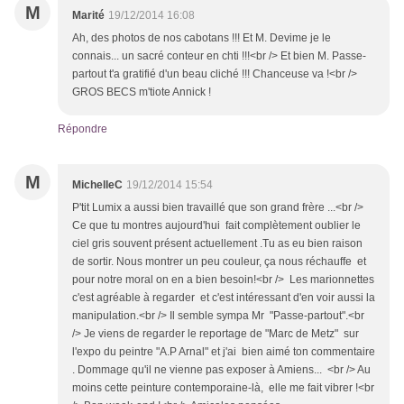
M
Marité
19/12/2014 16:08
Ah, des photos de nos cabotans !!! Et M. Devime je le
connais... un sacré conteur en chti !!!<br /> Et bien M. Passe-
partout t'a gratifié d'un beau cliché !!! Chanceuse va !<br />
GROS BECS m'tiote Annick !
Répondre
M
MichelleC
19/12/2014 15:54
P'tit Lumix a aussi bien travaillé que son grand frère ...<br />
Ce que tu montres aujourd'hui fait complètement oublier le
ciel gris souvent présent actuellement .Tu as eu bien raison
de sortir. Nous montrer un peu couleur, ça nous réchauffe et
pour notre moral on en a bien besoin!<br /> Les marionnettes
c'est agréable à regarder et c'est intéressant d'en voir aussi la
manipulation.<br /> Il semble sympa Mr "Passe-partout".<br
/> Je viens de regarder le reportage de "Marc de Metz" sur
l'expo du peintre "A.P Arnal" et j'ai bien aimé ton commentaire
. Dommage qu'il ne vienne pas exposer à Amiens... <br /> Au
moins cette peinture contemporaine-là, elle me fait vibrer !<br