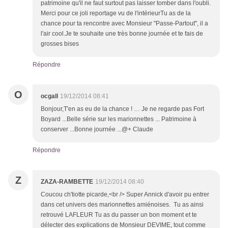
patrimoine qu'il ne faut surtout pas laisser tomber dans l'oubli.
Merci pour ce joli reportage vu de l'intérieurTu as de la
chance pour ta rencontre avec Monsieur "Passe-Partout", il a
l'air cool.Je te souhaite une très bonne journée et te fais de
grosses bises
Répondre
O
ocgall
19/12/2014 08:41
Bonjour,T'en as eu de la chance ! … Je ne regarde pas Fort
Boyard ...Belle série sur les marionnettes ... Patrimoine à
conserver ...Bonne journée ...@+ Claude
Répondre
Z
ZAZA-RAMBETTE
19/12/2014 08:40
Coucou ch'tiotte picarde,<br /> Super Annick d'avoir pu entrer
dans cet univers des marionnettes amiénoises. Tu as ainsi
retrouvé LAFLEUR Tu as du passer un bon moment et te
délecter des explications de Monsieur DEVIME, tout comme