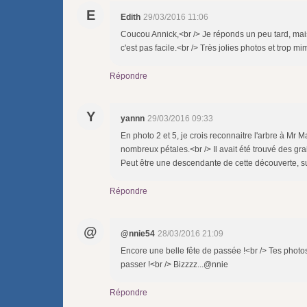
E
Edith
29/03/2016 11:06
Coucou Annick,<br /> Je réponds un peu tard, mais j
c'est pas facile.<br /> Très jolies photos et trop mi
Répondre
Y
yannn
29/03/2016 09:33
En photo 2 et 5, je crois reconnaitre l'arbre à Mr M
nombreux pétales.<br /> Il avait été trouvé des gr
Peut être une descendante de cette découverte, s
Répondre
@
@nnie54
28/03/2016 21:09
Encore une belle fête de passée !<br /> Tes photo
passer !<br /> Bizzzz...@nnie
Répondre