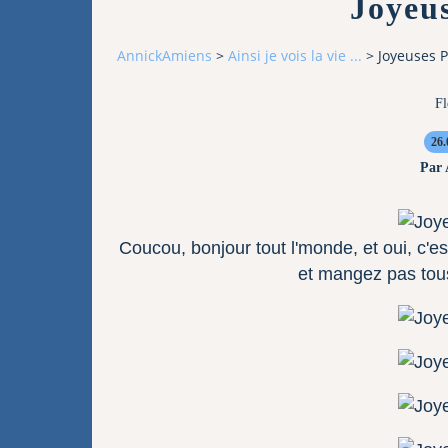
Joyeu
AnnickAmiens
>
Ainsi je vois la vie ...
>
Joyeuses 
Fl
26.
Par
Coucou, bonjour tout l'monde, et oui, c'e
et mangez pas tous