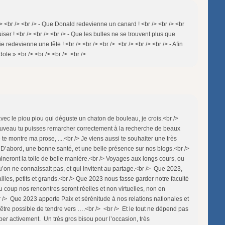
 <br /> <br /> - Que Donald redevienne un canard ! <br /> <br /> <br
er ! <br /> <br /> <br /> - Que les bulles ne se trouvent plus que
 redevienne une fête ! <br /> <br /> <br /> <br /> <br /> <br /> - Afin
dote » <br /> <br /> <br /> <br />
avec le piou piou qui déguste un chaton de bouleau, je crois.<br />
nouveau tu puisses remarcher correctement à la recherche de beaux
e te montre ma prose, ....<br /> Je viens aussi te souhaiter une très
> D’abord, une bonne santé, et une belle présence sur nos blogs.<br />
ineront la toile de belle manière.<br /> Voyages aux longs cours, ou
on ne connaissait pas, et qui invitent au partage.<br /> Que 2023,
illes, petits et grands.<br /> Que 2023 nous fasse garder notre faculté
coup nos rencontres seront réelles et non virtuelles, non en
r /> Que 2023 apporte Paix et sérénitude à nos relations nationales et
t être possible de tendre vers ….<br /> <br /> Et le tout ne dépend pas
per activement. Un très gros bisou pour l’occasion, très