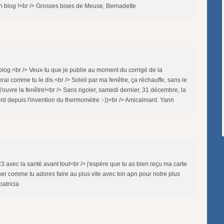
n blog !<br /> Grosses bises de Meuse, Bernadette
blog.<br /> Veux-tu que je publie au moment du corrigé de la
ferai comme tu le dis.<br /> Soleil par ma fenêtre, ça réchauffe, sans le
'ouvre la fenêtre!<br /> Sans rigoler, samedi dernier, 31 décembre, la
ecord depuis l'invention du thermomètre :-))<br /> Amicalmant. Yann
 avec la santé avant tout<br /> j'espère que tu as bien reçu ma carte
ner comme tu adores faire au plus vite avec ton apn pour notre plus
patricia