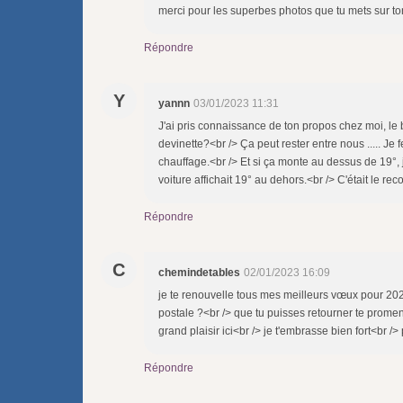
merci pour les superbes photos que tu mets sur to
Répondre
Y
yannn
03/01/2023 11:31
J'ai pris connaissance de ton propos chez moi, le 
devinette?<br /> Ça peut rester entre nous ..... Je 
chauffage.<br /> Et si ça monte au dessus de 19°, j
voiture affichait 19° au dehors.<br /> C'était le r
Répondre
C
chemindetables
02/01/2023 16:09
je te renouvelle tous mes meilleurs vœux pour 2023
postale ?<br /> que tu puisses retourner te prome
grand plaisir ici<br /> je t'embrasse bien fort<br /> 
Répondre