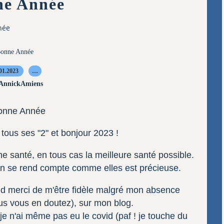
ne Année
née
onne Année
01.2023
…
 AnnickAmiens
 tous ses "2" et bonjour 2023 !
e santé, en tous cas la meilleure santé possible.
on se rend compte comme elles est précieuse.
d merci de m'être fidèle malgré mon absence
s vous en doutez), sur mon blog.
je n'ai même pas eu le covid (paf ! je touche du