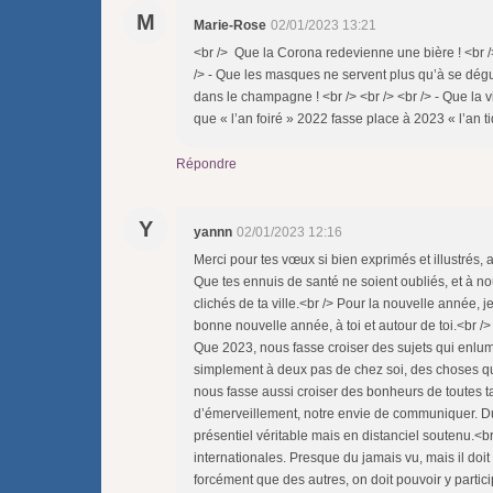
M
Marie-Rose
02/01/2023 13:21
<br /> Que la Corona redevienne une bière ! <br />
/> - Que les masques ne servent plus qu’à se déguis
dans le champagne ! <br /> <br /> <br /> - Que la vie
que « l’an foiré » 2022 fasse place à 2023 « l’an ti
Répondre
Y
yannn
02/01/2023 12:16
Merci pour tes vœux si bien exprimés et illustrés, 
Que tes ennuis de santé ne soient oubliés, et à 
clichés de ta ville.<br /> Pour la nouvelle année, j
bonne nouvelle année, à toi et autour de toi.<br /
Que 2023, nous fasse croiser des sujets qui enlum
simplement à deux pas de chez soi, des choses qu’
nous fasse aussi croiser des bonheurs de toutes ta
d’émerveillement, notre envie de communiquer. Du 
présentiel véritable mais en distanciel soutenu.<b
internationales. Presque du jamais vu, mais il doi
forcément que des autres, on doit pouvoir y partici