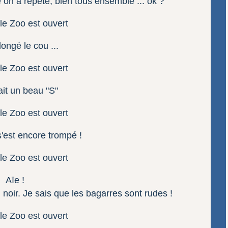
on a répété, bien tous ensemble ... ok ?
longé le cou ...
ait un beau "S"
 s'est encore trompé !
Aïe !
 noir. Je sais que les bagarres sont rudes !