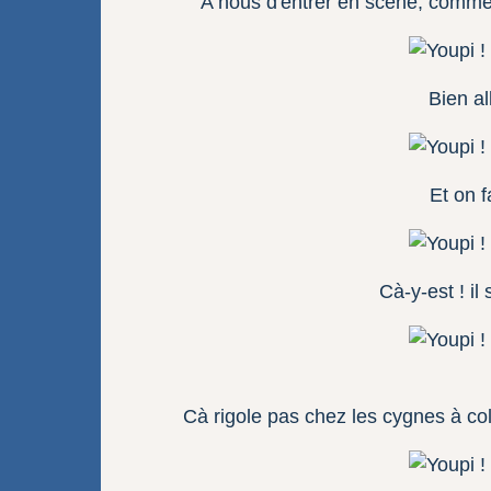
A nous d'entrer en scène, comme 
Bien al
Et on f
Cà-y-est ! il
Cà rigole pas chez les cygnes à col