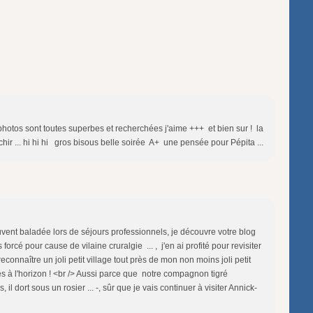
tes photos sont toutes superbes et recherchées j'aime +++ et bien sur ! la
ichir ... hi hi hi gros bisous belle soirée A+ une pensée pour Pépita ...
ent baladée lors de séjours professionnels, je découvre votre blog
orcé pour cause de vilaine cruralgie ... , j'en ai profité pour revisiter
econnaître un joli petit village tout près de mon non moins joli petit
s à l'horizon ! <br /> Aussi parce que notre compagnon tigré
, il dort sous un rosier ... -, sûr que je vais continuer à visiter Annick-