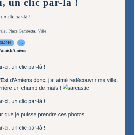
, un clic par-là !
 un clic par-là !
,
,
ale
Place Gambetta
Ville
08.2016
…
 AnnickAmiens
'Est d'Amiens donc, j'ai aimé redécouvrir ma ville.
errière un champ de maïs !
our que je puisse prendre ces photos.