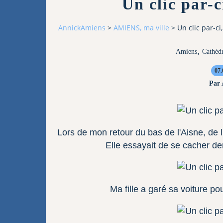
Un clic par-ci
AnnickAmiens
>
AMIENS, ma ville
>
Un clic par-ci,
,
Amiens
Cathédr
07.
Par
Lors de mon retour du bas de l'Aisne, de l
Elle essayait de se cacher d
Ma fille a garé sa voiture p