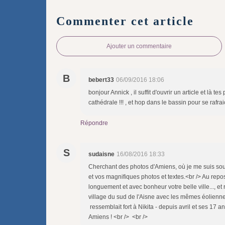
Commenter cet article
Ajouter un commentaire
B
bebert33
06/09/2016 18:06
bonjour Annick , il suffit d'ouvrir un article et là 
cathédrale !!! , et hop dans le bassin pour se rafra
Répondre
S
sudaisne
16/08/2016 18:33
Cherchant des photos d'Amiens, où je me suis souv
et vos magnifiques photos et textes.<br /> Au repos f
longuement et avec bonheur votre belle ville..., et r
village du sud de l'Aisne avec les mêmes éolienne
ressemblait fort à Nikita - depuis avril et ses 17 ans
Amiens ! <br /> <br />