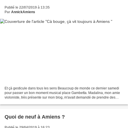
Publié le 22/07/2019 à 13:35
Par
AnnickAmiens
Et çà gesticule dans tous les sens Beaucoup de monde ce dernier samedi
pour passer un bon moment musical place Gambetta. Madalina, mon amie
violoniste, très présente sur mon blog, m'avait demandé de prendre des
photos. Une musique que j'aime. Groupe La...
Quoi de neuf à Amiens ?
Publié le 29/04/2019 à 16:23