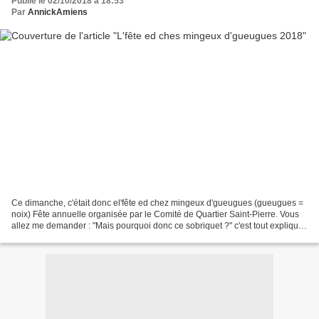
Publié le 02/10/2018 à 18:53
Par
AnnickAmiens
Ce dimanche, c'était donc el'fête ed chez mingeux d'gueugues (gueugues =
noix) Fête annuelle organisée par le Comité de Quartier Saint-Pierre. Vous
allez me demander : "Mais pourquoi donc ce sobriquet ?" c'est tout expliqué
ici : (CLIC) Je suis arrivée...