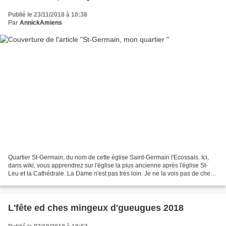
Publié le 23/11/2018 à 10:38
Par
AnnickAmiens
Quartier St-Germain, du nom de cette église Saint-Germain l'Ecossais. Ici,
dans wiki, vous apprendrez sur l'église la plus ancienne après l'église St-
Leu et la Cathédrale. La Dame n'est pas très loin. Je ne la vois pas de chez
moi car mon logement regarde...
L'fête ed ches mingeux d'gueugues 2018