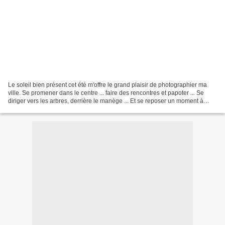
Le soleil bien présent cet été m'offre le grand plaisir de photographier ma
ville. Se promener dans le centre ... faire des rencontres et papoter ... Se
diriger vers les arbres, derrière le manège ... Et se reposer un moment à
l'ombre des grands arbres...