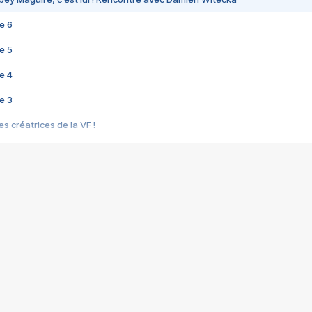
e 6
e 5
e 4
e 3
s créatrices de la VF !
e 2
e 1
e Mektoub My Love arrive enfin ! Rencontre avec Shaïn Boumedine et Sal
i : après Toni en famille
elle réalise le bouleversant Dites lui que je l'aime
ais ! Rencontre autour de Vie privée de Rebecca Zlotowski
 de Marguerite, Grave... Rencontre avec Ella Rumpf