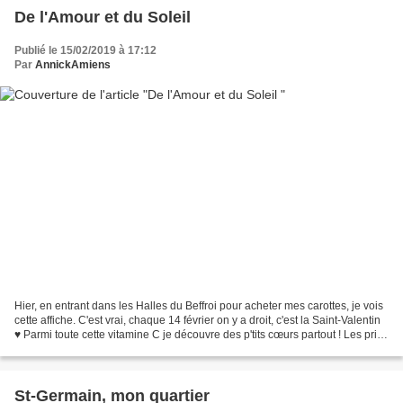
De l'Amour et du Soleil
Publié le 15/02/2019 à 17:12
Par
AnnickAmiens
Hier, en entrant dans les Halles du Beffroi pour acheter mes carottes, je vois
cette affiche. C'est vrai, chaque 14 février on y a droit, c'est la Saint-Valentin
♥ Parmi toute cette vitamine C je découvre des p'tits cœurs partout ! Les prix
sont-ils raisonnables...
St-Germain, mon quartier