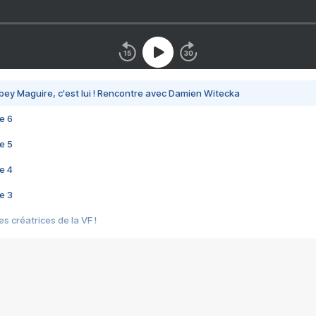
bey Maguire, c'est lui ! Rencontre avec Damien Witecka
e 6
e 5
e 4
e 3
s créatrices de la VF !
e 2
e 1
e Mektoub My Love arrive enfin ! Rencontre avec Shaïn Boumedine et Sal