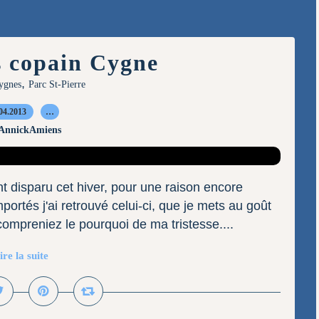
s copain Cygne
,
ygnes
Parc St-Pierre
04.2013
…
 AnnickAmiens
t disparu cet hiver, pour une raison encore
ortés j'ai retrouvé celui-ci, que je mets au goût
ompreniez le pourquoi de ma tristesse....
ire la suite