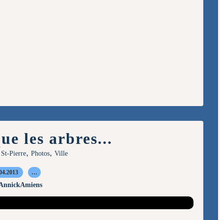
ue les arbres...
,
,
 St-Pierre
Photos
Ville
04.2013
…
 AnnickAmiens