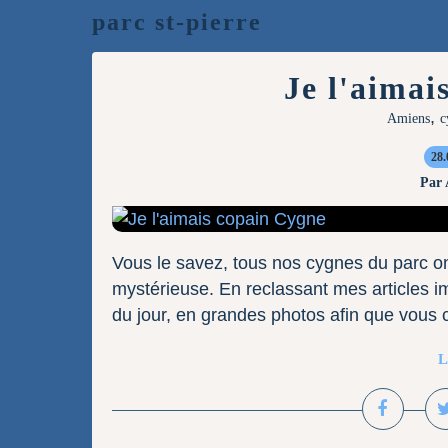
parc st-pierre
Je l'aimai
,
Amiens
c
28.
Par
Vous le savez, tous nos cygnes du parc on
mystérieuse. En reclassant mes articles imp
du jour, en grandes photos afin que vous c
L