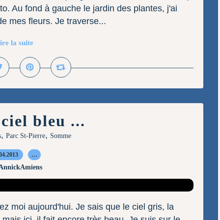
. Au fond à gauche le jardin des plantes, j'ai
 de mes fleurs. Je traverse...
ire la suite
ciel bleu ...
,
,
s
Parc St-Pierre
Somme
04.2013
…
 AnnickAmiens
ez moi aujourd'hui. Je sais que le ciel gris, la
mais ici, il fait encore très beau. Je suis sur le