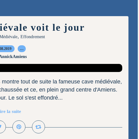
évale voit le jour
,
Médiévale
Effondrement
08.2019
…
 AnnickAmiens
s montre tout de suite la fameuse cave médiévale,
 chaussée et ce, en plein grand centre d'Amiens.
ur. Le sol s'est effondré...
ire la suite