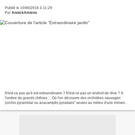
Publié le 10/06/2016 à 11:29
Par
AnnickAmiens
N'est-ce pas qu'il est extraordinaire ? N'est-ce pas un endroit de rêve ? A
l'ombre de grands chênes ... Où l'on découvre des orchidées sauvages
(orchis pyramidal ou anacamptis pyradalis" seules au milieu d'une immense
prairie. Où l'on découvre une végétation...