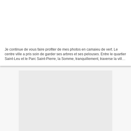
Je continue de vous faire profiter de mes photos en camaieu de vert. Le
centre ville a pris soin de garder ses arbres et ses pelouses. Entre le quartier
Saint-Leu et le Parc Saint-Pierre, la Somme, tranquillement, traverse la ville.
Même son eau est verte...