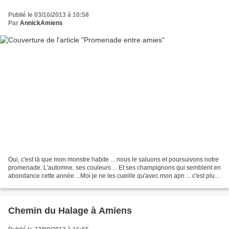
Publié le 03/10/2013 à 10:58
Par
AnnickAmiens
Oui, c'est là que mon monstre habite ... nous le saluons et poursuivons notre
promenade. L'automne, ses couleurs ... Et ses champignons qui semblent en
abondance cette année ...Moi je ne les cueille qu'avec mon apn ... c'est plus
prudent ! Des petits...
Chemin du Halage à Amiens