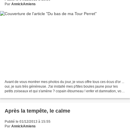
Par
AnnickAmiens
Avant de vous montrer mes photos du jour, je vous offre tous ces écus d'or ...
oui, je suis très généreuse. J'ai installé mes p'tites boules jaune pour les
petits zoiseaux et qui s'amène ? copain étourneau ! enfer et damnation, voilà
ce que c'est que...
Après la tempête, le calme
Publié le 01/12/2013 à 15:55
Par
AnnickAmiens