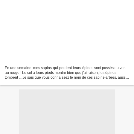
En une semaine, mes sapins-qui-perdent-leurs-épines sont passés du vert
au rouge ! Le sol à leurs pieds montre bien que j'ai raison, les épines
tombent ... Je sais que vous connaissez le nom de ces sapins-arbres, aussi
je vous laisse me l'écrire dans...