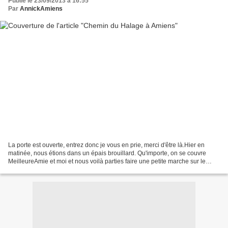
Publié le 23/09/2013 à 16:55
Par
AnnickAmiens
La porte est ouverte, entrez donc je vous en prie, merci d'être là.Hier en
matinée, nous étions dans un épais brouillard. Qu'importe, on se couvre
MeilleureAmie et moi et nous voilà parties faire une petite marche sur le
chemin du halage. Et à peine étions...