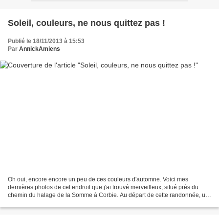
Soleil, couleurs, ne nous quittez pas !
Publié le 18/11/2013 à 15:53
Par
AnnickAmiens
Oh oui, encore encore un peu de ces couleurs d'automne. Voici mes
dernières photos de cet endroit que j'ai trouvé merveilleux, situé près du
chemin du halage de la Somme à Corbie. Au départ de cette randonnée, un
endroit pique-nique très bien entretenu...