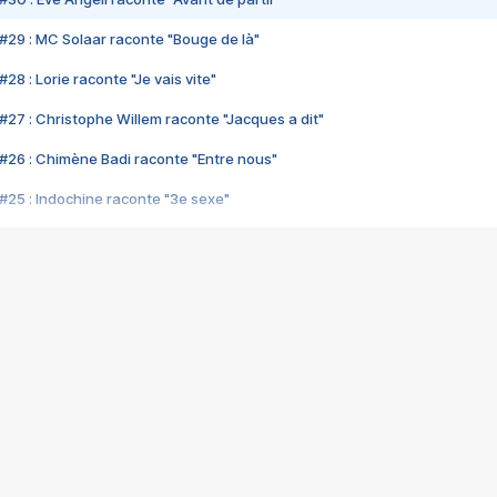
#29 : MC Solaar raconte "Bouge de là"
28 : Lorie raconte "Je vais vite"
#27 : Christophe Willem raconte "Jacques a dit"
#26 : Chimène Badi raconte "Entre nous"
#25 : Indochine raconte "3e sexe"
#24 : Zaho raconte "C'est chelou"
#23 : Patrick Bruel raconte "Au café des délices"
#22 : Kyo raconte "Le chemin"
#21 : Nolwenn Leroy raconte "Cassé"
#20 : Patrick Hernandez raconte "Born to be alive"
#19 : Lorie raconte "Près de moi"
#18 : Michael Jones raconte "A nos actes manqués" (avec Jean-Jacque