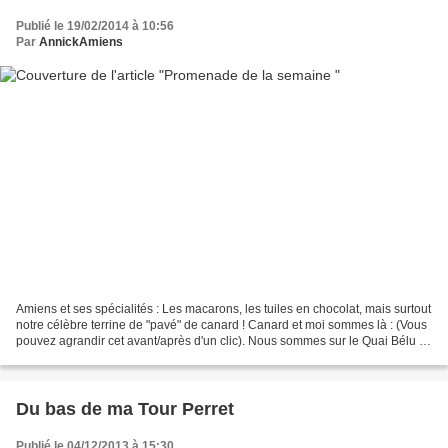
Publié le 19/02/2014 à 10:56
Par
AnnickAmiens
Amiens et ses spécialités : Les macarons, les tuiles en chocolat, mais surtout
notre célèbre terrine de "pavé" de canard ! Canard et moi sommes là : (Vous
pouvez agrandir cet avant/après d'un clic). Nous sommes sur le Quai Bélu et
en face, la place Parmentier....
Du bas de ma Tour Perret
Publié le 04/12/2013 à 15:30