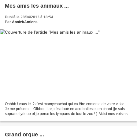
Mes amis les animaux ...
Publié le 28/04/2013 à 18:54
Par
AnnickAmiens
Ohhhh ! vous ici ? c'est mamychachat qui va être contente de votre visite ...
Je me présente : Gibbon Lar, très doué en acrobaties et en chant (je suis
soprano lyrique et je perce les tympans de tout le zoo ! ). Voici mes voisins :
les Atèles de Geoffroy...
Grand orgue ...