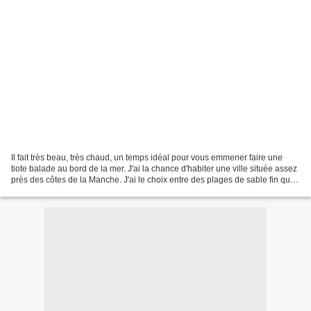
Il fait très beau, très chaud, un temps idéal pour vous emmener faire une
tiote balade au bord de la mer. J'ai la chance d'habiter une ville située assez
près des côtes de la Manche. J'ai le choix entre des plages de sable fin qui
s'étalent à l'infinie,...