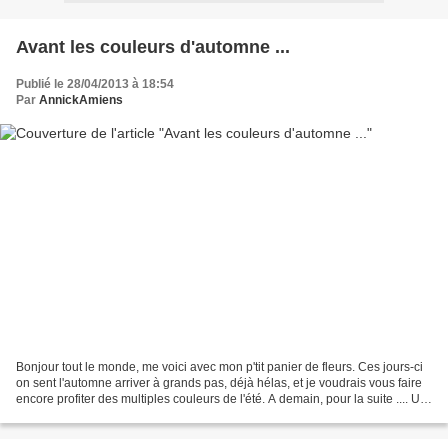
Avant les couleurs d'automne ...
Publié le 28/04/2013 à 18:54
Par
AnnickAmiens
Bonjour tout le monde, me voici avec mon p'tit panier de fleurs. Ces jours-ci
on sent l'automne arriver à grands pas, déjà hélas, et je voudrais vous faire
encore profiter des multiples couleurs de l'été. A demain, pour la suite .... Un
p'tit coquelicot...