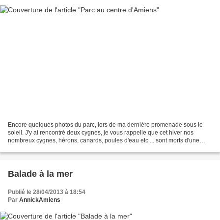
Encore quelques photos du parc, lors de ma dernière promenade sous le
soleil. J'y ai rencontré deux cygnes, je vous rappelle que cet hiver nos
nombreux cygnes, hérons, canards, poules d'eau etc ... sont morts d'une
maladie mystérieuse. On parle à présent...
Balade à la mer
Publié le 28/04/2013 à 18:54
Par
AnnickAmiens