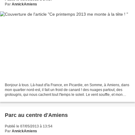
Par
AnnickAmiens
Bonjour à tous. Là-haut d'la France, en Picardie, en Somme, à Amiens, dans
mon quartier nord-est, il fait un froid de canard ! des nuages partout, des
grotougris, qui nous cachent tout l'temps le soleil. Le vent souffle, et mon
sapin-voisin me fait penser...
Parc au centre d'Amiens
Publié le 07/05/2013 à 13:54
Par
AnnickAmiens