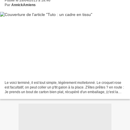
Publié le 28/04/2013 à 18:40
Par
AnnickAmiens
Le voici terminé, il est tout simple, légèrement molletonné. Le croquet rose
est facultatif, on peut coller un p'tit galon à la place. Z'êtes prêtes ? en route :
Je prends un bout de carton bien plat, récupéré d'un emballage, (c'est la
mode la récup.)...