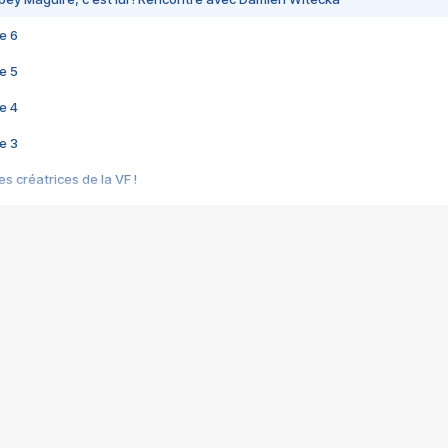
e 6
e 5
e 4
e 3
s créatrices de la VF !
e 2
e 1
e Mektoub My Love arrive enfin ! Rencontre avec Shaïn Boumedine et Sal
i : après Toni en famille
elle réalise le bouleversant Dites lui que je l'aime
ais ! Rencontre autour de Vie privée de Rebecca Zlotowski
 de Marguerite, Grave... Rencontre avec Ella Rumpf