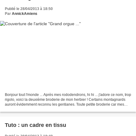
Publié le 28/04/2013 à 18:50
Par
AnnickAmiens
Bonjour tout l'monde ... Après mes rododendrons, hi hi ... j'adore ce nom, trop
rigolo, voici la deuxième broderie de mon herbier ! Certains montagnards
auront évidemment reconnu les gentianes. Toute petite broderie car mes
marguerites ne sont pas des...
Tuto : un cadre en tissu