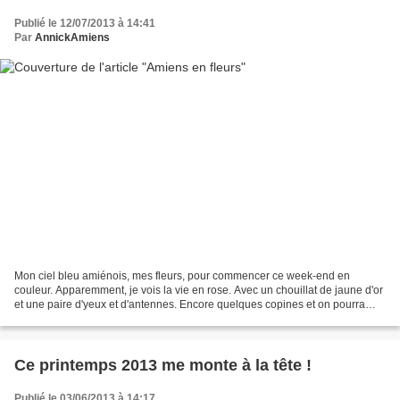
Publié le 12/07/2013 à 14:41
Par
AnnickAmiens
Mon ciel bleu amiénois, mes fleurs, pour commencer ce week-end en
couleur. Apparemment, je vois la vie en rose. Avec un chouillat de jaune d'or
et une paire d'yeux et d'antennes. Encore quelques copines et on pourra
jouer à la ronde. On irait bien jouer...
Ce printemps 2013 me monte à la tête !
Publié le 03/06/2013 à 14:17