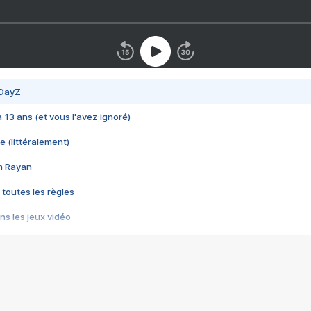
 DayZ
 a 13 ans (et vous l'avez ignoré)
e (littéralement)
im Rayan
 toutes les règles
s les jeux vidéo
us choquant de Rockstar ? - Le scandale BULLY
e plus moche de Steam
du RÊVE tourne au CAUCHEMAR