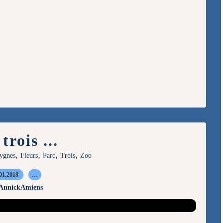
trois ...
,
,
,
,
ygnes
Fleurs
Parc
Trois
Zoo
01.2018
…
 AnnickAmiens