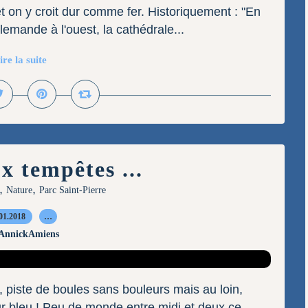
t on y croit dur comme fer. Historiquement : "En
llemande à l'ouest, la cathédrale...
ire la suite
x tempêtes ...
,
,
Nature
Parc Saint-Pierre
01.2018
…
 AnnickAmiens
 piste de boules sans bouleurs mais au loin,
ur bleu ! Peu de monde entre midi et deux ce