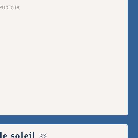
Publicité
le soleil ☼