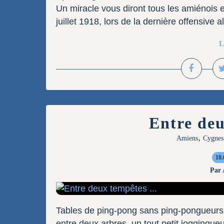
Un miracle vous diront tous les amiénois e
juillet 1918, lors de la dernière offensive a
L
Entre deu
,
Amiens
Cygnes
18.
Par
Tables de ping-pong sans ping-pongueurs,
entre deux arbres, un tout petit joggingue