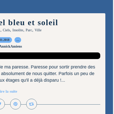
l bleu et soleil
,
,
,
,
x
Ciels
Insolite
Parc
Ville
01.2018
…
 AnnickAmiens
de ma paresse. Paresse pour sortir prendre des
se absolument de nous quitter. Parfois un peu de
 étages qu'il a déjà disparu !...
ire la suite