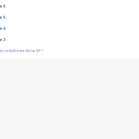
e 6
e 5
e 4
e 3
s créatrices de la VF !
e 2
e 1
e Mektoub My Love arrive enfin ! Rencontre avec Shaïn Boumedine et Sal
i : après Toni en famille
elle réalise le bouleversant Dites lui que je l'aime
ais ! Rencontre autour de Vie privée de Rebecca Zlotowski
 de Marguerite, Grave... Rencontre avec Ella Rumpf