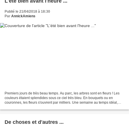
L'été bien avant l'heure ...
Publié le 21/04/2018 à 18:30
Par
AnnickAmiens
Premiers jours de très beau temps. Au parc, les arbres sont en fleurs ! Les
couleurs étaient splendides sous ce ciel très bleu. En bouquets ou en
couronnes, les fleurs s'ouvrent par milliers. Une semaine au temps idéal,
même, de plus en plus chaud ! Comme...
De choses et d'autres ...