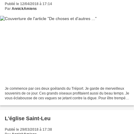
Publié le 12/04/2018 à 17:14
Par
AnnickAmiens
Je commence par ces deux goélands du Tréport. Je garde de merveilleux
souvenirs de ce jour. Ces grands oiseaux profitaient aussi du beau temps. Je
vous éclabousse de ces vagues se jetant contre la digue. Pour être trempé,
merci de cliquer sur la photo,...
L'église Saint-Leu
Publié le 29/03/2018 à 17:38