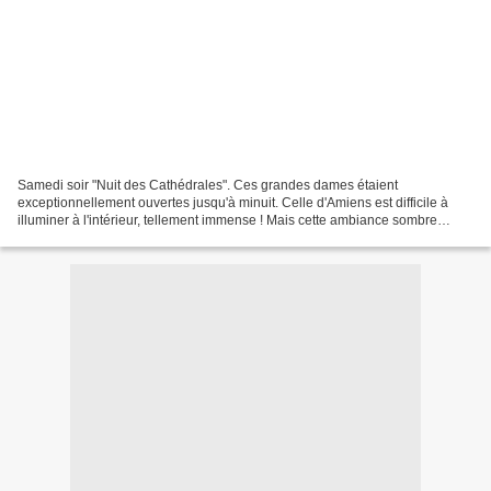
Samedi soir "Nuit des Cathédrales". Ces grandes dames étaient
exceptionnellement ouvertes jusqu'à minuit. Celle d'Amiens est difficile à
illuminer à l'intérieur, tellement immense ! Mais cette ambiance sombre
donne un côté fantastique et mystérieux. Vous...