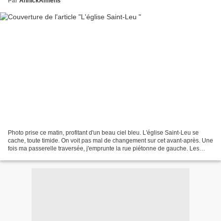
Par
AnnickAmiens
Photo prise ce matin, profitant d'un beau ciel bleu. L'église Saint-Leu se
cache, toute timide. On voit pas mal de changement sur cet avant-après. Une
fois ma passerelle traversée, j'emprunte la rue piétonne de gauche. Les
étudiants aiment ce petit endroit...