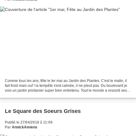
Comme tous les ans, fête le Ier mai au Jardin des Plantes. C'est le matin, il
fait froid mais ouf ! la tempête s'est calmée, il ne pleut pas. Du boulevard je
vois un jardin printanier super bien entretenu. Tout le monde a ressorti ses
vêtements chauds...
Le Square des Soeurs Grises
Publié le 27/04/2018 à 11:09
Par
AnnickAmiens