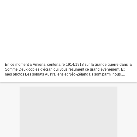
En ce moment à Amiens, centenaire 1914/1918 sur la grande guerre dans la
Somme Deux copies d'écran qui vous résument ce grand événement. Et
mes photos Les soldats Australiens et Néo-Zélandais sont parmi nous.
Disséminés dans tout le centre ville sur de...