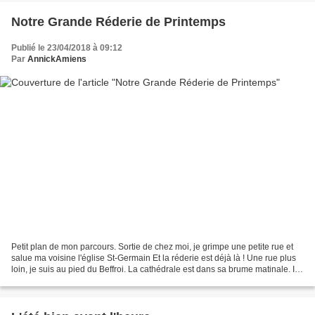
Notre Grande Réderie de Printemps
Publié le 23/04/2018 à 09:12
Par
AnnickAmiens
Petit plan de mon parcours. Sortie de chez moi, je grimpe une petite rue et
salue ma voisine l'église St-Germain Et la réderie est déjà là ! Une rue plus
loin, je suis au pied du Beffroi. La cathédrale est dans sa brume matinale. Il
est ... 9 heures !...