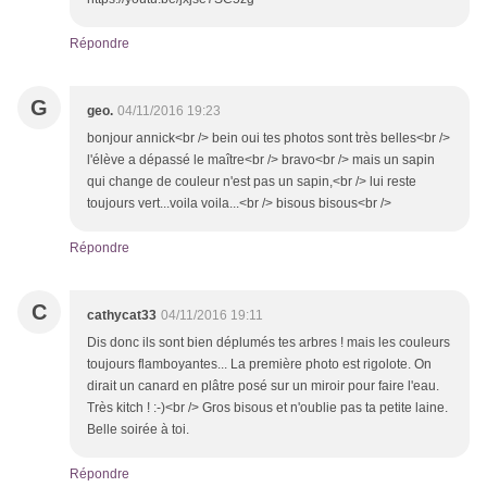
Répondre
G
geo.
04/11/2016 19:23
bonjour annick<br /> bein oui tes photos sont très belles<br />
l'élève a dépassé le maître<br /> bravo<br /> mais un sapin
qui change de couleur n'est pas un sapin,<br /> lui reste
toujours vert...voila voila...<br /> bisous bisous<br />
Répondre
C
cathycat33
04/11/2016 19:11
Dis donc ils sont bien déplumés tes arbres ! mais les couleurs
toujours flamboyantes... La première photo est rigolote. On
dirait un canard en plâtre posé sur un miroir pour faire l'eau.
Très kitch ! :-)<br /> Gros bisous et n'oublie pas ta petite laine.
Belle soirée à toi.
Répondre