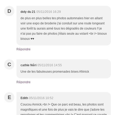
D
doly du 21
05/11/2016 16:29
de plus en plus belles tes photos automnales hier en allant
voir une expo de broderie j'ai conduit sur une route longeant
une forêt tu aurais aimé tous les dégradés de couleurs !! je
n'ai pas pu faire de photos j'étais seule au volant <br /> bisoux
bisoux ♥♥
Répondre
C
cathie Néri
05/11/2016 14:55
Une de tes fabuleuses promenades bises ANnick
Répondre
E
Edith
05/11/2016 10:52
Coucou Annick,<br /> Que ce parc est beau, tes photos sont
magnifiques et une fois de plus je vais te dire que j'adore tes
reportages et tes commentaires.<br /> C'est marrant ce couple