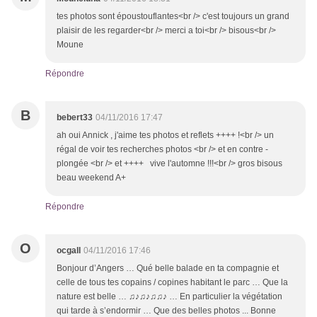
tes photos sont époustouflantes<br /> c'est toujours un grand
plaisir de les regarder<br /> merci a toi<br /> bisous<br />
Moune
Répondre
B
bebert33
04/11/2016 17:47
ah oui Annick , j'aime tes photos et reflets ++++ !<br /> un
régal de voir tes recherches photos <br /> et en contre -
plongée <br /> et ++++ vive l'automne !!!<br /> gros bisous
beau weekend A+
Répondre
O
ocgall
04/11/2016 17:46
Bonjour d’Angers … Qué belle balade en ta compagnie et
celle de tous tes copains / copines habitant le parc … Que la
nature est belle … ♫♪♫♪♫♫♪ … En particulier la végétation
qui tarde à s’endormir … Que des belles photos ... Bonne