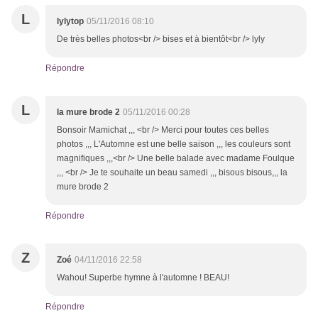
L
lylytop
05/11/2016 08:10
De très belles photos<br /> bises et à bientôt<br /> lyly
Répondre
L
la mure brode 2
05/11/2016 00:28
Bonsoir Mamichat ,,, <br /> Merci pour toutes ces belles
photos ,,, L'Automne est une belle saison ,,, les couleurs sont
magnifiques ,,,<br /> Une belle balade avec madame Foulque
,,, <br /> Je te souhaite un beau samedi ,,, bisous bisous,,, la
mure brode 2
Répondre
Z
Zoé
04/11/2016 22:58
Wahou! Superbe hymne à l'automne ! BEAU!
Répondre