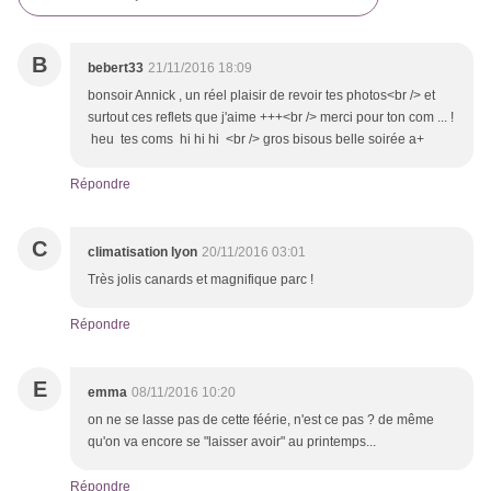
B
bebert33
21/11/2016 18:09
bonsoir Annick , un réel plaisir de revoir tes photos<br /> et
surtout ces reflets que j'aime +++<br /> merci pour ton com ... !
heu tes coms hi hi hi <br /> gros bisous belle soirée a+
Répondre
C
climatisation lyon
20/11/2016 03:01
Très jolis canards et magnifique parc !
Répondre
E
emma
08/11/2016 10:20
on ne se lasse pas de cette féérie, n'est ce pas ? de même
qu'on va encore se "laisser avoir" au printemps...
Répondre