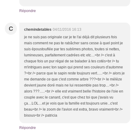
Répondre
C
chemindetables
04/11/2016 16:13
je ne suis pas originale car je te l'ai déjà dit plusieurs fois
mais comment ne pas te rabâcher sans cesse à quel point je
suis époustouflée par tes sublimes photos, toutes si nettes,
lumineuses, parfaitement cadrées etc etc....<br /> c'est à
chaque fois un pur régal de se balader à tes cotés<br /> tu
m'intrigues avec ton sapin qui prend ses couleurs d'automne
?<br /> parce que le sapin reste toujours vert......<br /> alors je
me demande ce que c'est comme arbre ???<br /> le mélèze
devient jaune doré mais ne lui ressemble pas trop....<br />
alors ???......<br /> elle est vraiment belle l'histoire de l'oie en
couple avec le canard, c'est que chez toi que j'avais vu
ça....LOL....et je vois que la famille est toujours unie...c'est
beau<br /> le zoom de l'avion est extra, bravo vraiment<br />
bisous<br /> patricia
Répondre