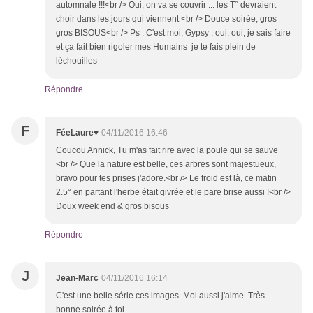
automnale !!!<br /> Oui, on va se couvrir ... les T° devraient
choir dans les jours qui viennent <br /> Douce soirée, gros
gros BISOUS<br /> Ps : C'est moi, Gypsy : oui, oui, je sais faire
et ça fait bien rigoler mes Humains je te fais plein de
léchouilles
Répondre
F
FéeLaure♥
04/11/2016 16:46
Coucou Annick, Tu m'as fait rire avec la poule qui se sauve
<br /> Que la nature est belle, ces arbres sont majestueux,
bravo pour tes prises j'adore.<br /> Le froid est là, ce matin
2.5° en partant l'herbe était givrée et le pare brise aussi !<br />
Doux week end & gros bisous
Répondre
J
Jean-Marc
04/11/2016 16:14
C'est une belle série ces images. Moi aussi j'aime. Très
bonne soirée à toi