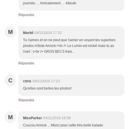
journée … Amicalement … ¢ℓαυ∂є
Répondre
M
Marité
04/11/2016 17:32
Tu l'aimes et on ne peut que l'aimer en voyant tes superbes
photos m'tiote Annick !<br /> Le Lumix est nickel mais tu as
l'oeil :-)<br /> GROS BECS frais...
Répondre
C
chris
04/11/2016 17:13
Qu'elles sont belles tes photos!
Répondre
M
MissParker
04/11/2016 16:58
Coucou Annick ... Merci pour cette très belle balade