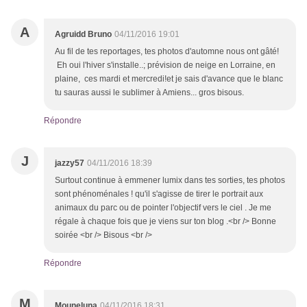
A
Agruidd Bruno
04/11/2016 19:01
Au fil de tes reportages, tes photos d'automne nous ont gâté!
Eh oui l'hiver s'installe..; prévision de neige en Lorraine, en
plaine, ces mardi et mercredi!et je sais d'avance que le blanc
tu sauras aussi le sublimer à Amiens... gros bisous.
Répondre
J
jazzy57
04/11/2016 18:39
Surtout continue à emmener lumix dans tes sorties, tes photos
sont phénoménales ! qu'il s'agisse de tirer le portrait aux
animaux du parc ou de pointer l'objectif vers le ciel . Je me
régale à chaque fois que je viens sur ton blog .<br /> Bonne
soirée <br /> Bisous <br />
Répondre
M
Mouneluna
04/11/2016 18:31