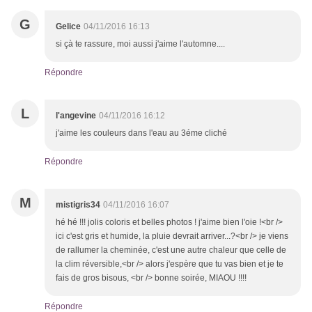
G
Gelice
04/11/2016 16:13
si çà te rassure, moi aussi j'aime l'automne....
Répondre
L
l'angevine
04/11/2016 16:12
j'aime les couleurs dans l'eau au 3éme cliché
Répondre
M
mistigris34
04/11/2016 16:07
hé hé !!! jolis coloris et belles photos ! j'aime bien l'oie !<br />
ici c'est gris et humide, la pluie devrait arriver...?<br /> je viens
de rallumer la cheminée, c'est une autre chaleur que celle de
la clim réversible,<br /> alors j'espère que tu vas bien et je te
fais de gros bisous, <br /> bonne soirée, MIAOU !!!!
Répondre