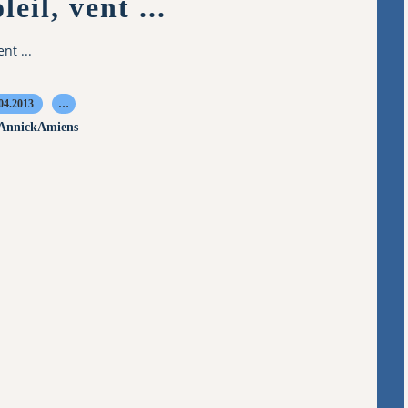
leil, vent ...
ent ...
04.2013
…
 AnnickAmiens