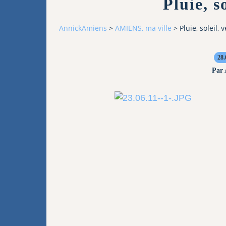
Pluie, so
AnnickAmiens
>
AMIENS, ma ville
>
Pluie, soleil, v
28.
Par