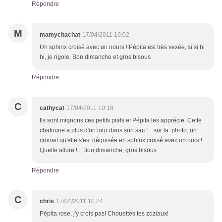
Répondre
M
mamychachat
17/04/2011 16:02
Un sphinx croisé avec un nours ! Pépita est très vexée, si si hi
hi, je rigole. Bon dimanche et gros bisous
Répondre
C
cathycat
17/04/2011 10:18
Ils sont mignons ces petits piafs et Pépita les apprécie. Cette
chatoune a plus d'un tour dans son sac !... sur la photo, on
croirait qu'elle s'est déguisée en sphinx croisé avec un ours !
Quelle allure !... Bon dimanche, gros bisous
Répondre
C
chris
17/04/2011 10:24
Pépita rose, j'y crois pas! Chouettes tes zoziaux!