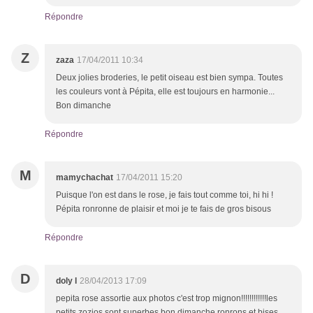
Répondre
Z
zaza
17/04/2011 10:34
Deux jolies broderies, le petit oiseau est bien sympa. Toutes
les couleurs vont à Pépita, elle est toujours en harmonie...
Bon dimanche
Répondre
M
mamychachat
17/04/2011 15:20
Puisque l'on est dans le rose, je fais tout comme toi, hi hi !
Pépita ronronne de plaisir et moi je te fais de gros bisous
Répondre
D
doly l
28/04/2013 17:09
pepita rose assortie aux photos c'est trop mignon!!!!!!!!!!!!les
petits zozios sont superbes bon dimanche ronrons et bises