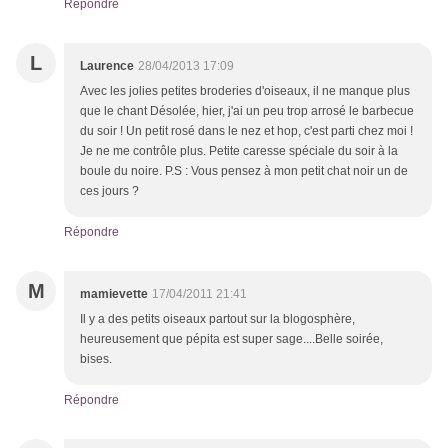
Répondre
L
Laurence
28/04/2013 17:09
Avec les jolies petites broderies d'oiseaux, il ne manque plus
que le chant Désolée, hier, j'ai un peu trop arrosé le barbecue
du soir ! Un petit rosé dans le nez et hop, c'est parti chez moi !
Je ne me contrôle plus. Petite caresse spéciale du soir à la
boule du noire. P.S : Vous pensez à mon petit chat noir un de
ces jours ?
Répondre
M
mamievette
17/04/2011 21:41
Il y a des petits oiseaux partout sur la blogosphère,
heureusement que pépita est super sage....Belle soirée,
bises.
Répondre