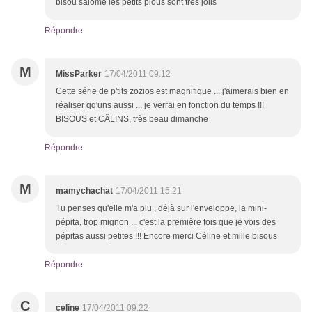
bisou salomé les petits pious sont très jolis
Répondre
M
MissParker
17/04/2011 09:12
Cette série de p'tits zozios est magnifique ... j'aimerais bien en
réaliser qq'uns aussi ... je verrai en fonction du temps !!!
BISOUS et CÂLINS, très beau dimanche
Répondre
M
mamychachat
17/04/2011 15:21
Tu penses qu'elle m'a plu , déjà sur l'enveloppe, la mini-
pépita, trop mignon ... c'est la première fois que je vois des
pépitas aussi petites !!! Encore merci Céline et mille bisous
Répondre
C
celine
17/04/2011 09:22