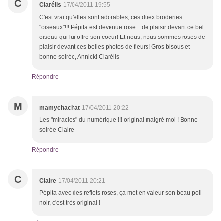
C
Clarélis
17/04/2011 19:55
C'est vrai qu'elles sont adorables, ces duex broderies
"oiseaux"!!! Pépita est devenue rose... de plaisir devant ce bel
oiseau qui lui offre son coeur! Et nous, nous sommes roses de
plaisir devant ces belles photos de fleurs! Gros bisous et
bonne soirée, Annick! Clarélis
Répondre
M
mamychachat
17/04/2011 20:22
Les "miracles" du numérique !!! original malgré moi ! Bonne
soirée Claire
Répondre
C
Claire
17/04/2011 20:21
Pépita avec des reflets roses, ça met en valeur son beau poil
noir, c'est très original !