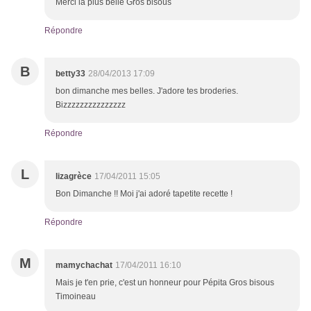
Merci la plus belle Gros bisous
Répondre
B
betty33
28/04/2013 17:09
bon dimanche mes belles. J'adore tes broderies.
Bizzzzzzzzzzzzzzz
Répondre
L
lizagrèce
17/04/2011 15:05
Bon Dimanche !! Moi j'ai adoré tapetite recette !
Répondre
M
mamychachat
17/04/2011 16:10
Mais je t'en prie, c'est un honneur pour Pépita Gros bisous
Timoineau