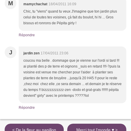
M
mamychachat
18/04/2011 16:09
Chic, tu "viens" quand tu veux J'imagine que ton jardin plus
celui de toutes tes voisines, çà fait du boulot, hi hi ... Gros
bisous et ronrons de Pépita girly !
Répondre
J
jardin zen
17/04/2011 23:06
coucou ma belle . dommage que je vienne sur l'ordi si tard !!!
ai planté des p de terre et oignons _suis en retard !!!!-?puis la
voisine est venue me chercher pour l'aider à planter ses
plantes de terre de bruyère ...jusqu'à 20 H45 !! pour le reste
,chez moi chez elle ,ce sera demain ... et demain je te réserve
du temps !! bizzzzzzzzzzz-zen -dodo et grat-grats !!!!!!! pépita
devient" girly" avec le printemps ?????lol
Répondre
< De la fleur au papillon
Merci tout l'monde ♥ >