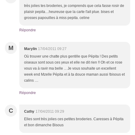
très jolies tes broderies, je comprends que cela fasse rosir de
plaisir pepita....heureuse que la carte t'ait plue. bises et
grosses papouilles à miss pepita. celine
Répondre
M
Marylin
17/04/2011 09:27
Où trouver une chatte plus gentille que Pépita ! Des petits
oiseaux sont sous ces yeux et elle ne dit rien !! Oh et ce rose
vous va à ravir ma belle ... Je vous souhaite un excellent
week end Mzelle Pépita et à ta douce maman aussi !bisous et
calins ....
Répondre
C
Cathy
17/04/2011 09:29
Elles sont très jolies ces petites broderies. Caresses à Pépita
et bon dimanche Bisous