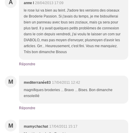
A
anne l
28/04/2013 17:09
le rose lui va bien au teint. J'adore tes versions des oiseaux
de Broderie Passion. Si j'avais du temps, je me bidouillerai
bien un panneau avec tous ses zoziaux, mais ça sera pour
plus tard. Il y avait quelques petits problèmes de connexion
dans le coin depuis vendredi, j'ai voulu te laisser un com sur
DIABOLO, mas pas moyen d'envoyer, plusmoyen d'avoir les
articles. Grr... Heureusement, c'est fini. Vous me manquiez.
Très bon dimanche Bisous
Répondre
M
mediterranée83
17/04/2011 12:42
magnifiques broderies ... Bravo ... Bises. Bon dimanche
ensoleillé
Répondre
M
mamychachat
17/04/2011 15:17