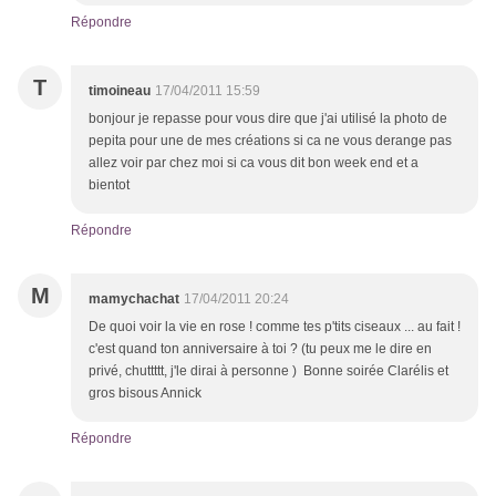
Répondre
T
timoineau
17/04/2011 15:59
bonjour je repasse pour vous dire que j'ai utilisé la photo de
pepita pour une de mes créations si ca ne vous derange pas
allez voir par chez moi si ca vous dit bon week end et a
bientot
Répondre
M
mamychachat
17/04/2011 20:24
De quoi voir la vie en rose ! comme tes p'tits ciseaux ... au fait !
c'est quand ton anniversaire à toi ? (tu peux me le dire en
privé, chuttttt, j'le dirai à personne ) Bonne soirée Clarélis et
gros bisous Annick
Répondre