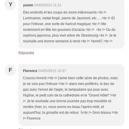
Y
yannn
04/05/2015 11:51
Des endroits et tes coups de zoom intéressants.<br />
Luminaires, metal forgé, pierre de Jaumont, etc .....<br /> Et
pour l'intruse, une sorte de haricot magique.<br /> Me
reviennent en tête les gousses d'acacia.<br /> <br /> Ou du
sophora japonica, plus vieil arbre de Strasbourg.<br /> Je te
souhaite une bonne semaine à venir.<br /> Yann67.<br />
Répondre
F
Florence
04/05/2015 10:37
Coucou Annick !<br /> j'aime bien cette série de photos, mais
je ne vois pas l'intruse !<br /> dans mes préférés, le bec de
gaz avec l'envol de l'aigle, le lampadaire qui joue avec
l'église, le petit coin de la cathédrale et le "Grand Hôtel" !<br
/> Je te souhaite une bonne journée pas trop mouillée et
ventée (hier, ici, nous avons eu beau l'après-midi, et
aujourd'hui, la grisaille est de retour !)<br /> Gros bisous !<br
/> Florence