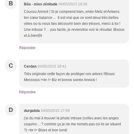
B
Béa - miss zénitude
04/05/2015 18:56
Coucou Annick ! Si je comprend bien, entre Metz et Amiens
ton cœur balance ... Il est vrai que ce sont deux très belles
villes où tu nous fais découvrir bien des trésors, merci à toi !
Une intruse ? ... pas facile, je reviendrai voir le résultat. Bisous
et à bientôt
Répondre
C
Cerdan
04/05/2015 18:41
Très originale cette façon de protéger ces arbres !!Bravo
Messssss !<br /> Biz et bonne soirée Annick !
Répondre
D
durgalola
04/05/2015 17:59
j'ai du mal à trouver la photo intruse (celles avec les anges
coquins ... ? comme ça je ne me remets pas où ils se situent
?) <br /> Bises et bon lundi