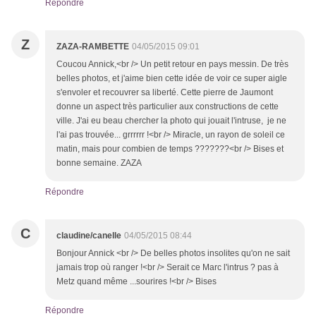
Répondre
Z
ZAZA-RAMBETTE
04/05/2015 09:01
Coucou Annick,<br /> Un petit retour en pays messin. De très
belles photos, et j'aime bien cette idée de voir ce super aigle
s'envoler et recouvrer sa liberté. Cette pierre de Jaumont
donne un aspect très particulier aux constructions de cette
ville. J'ai eu beau chercher la photo qui jouait l'intruse, je ne
l'ai pas trouvée... grrrrrr !<br /> Miracle, un rayon de soleil ce
matin, mais pour combien de temps ???????<br /> Bises et
bonne semaine. ZAZA
Répondre
C
claudine/canelle
04/05/2015 08:44
Bonjour Annick <br /> De belles photos insolites qu'on ne sait
jamais trop où ranger !<br /> Serait ce Marc l'intrus ? pas à
Metz quand même ...sourires !<br /> Bises
Répondre