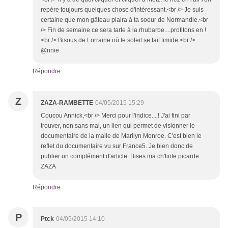
repère toujours quelques chose d'intéressant.<br /> Je suis
certaine que mon gâteau plaira à ta soeur de Normandie.<br
/> Fin de semaine ce sera tarte à la rhubarbe....profitons en !
<br /> Bisous de Lorraine où le soleil se fait timide.<br />
@nnie
Répondre
Z
ZAZA-RAMBETTE
04/05/2015 15:29
Coucou Annick,<br /> Merci pour l'indice....! J'ai fini par
trouver, non sans mal, un lien qui permet de visionner le
documentaire de la malle de Marilyn Monroe. C'est bien le
reflet du documentaire vu sur France5. Je bien donc de
publier un complément d'article. Bises ma ch'tiote picarde.
ZAZA
Répondre
P
Ptck
04/05/2015 14:10