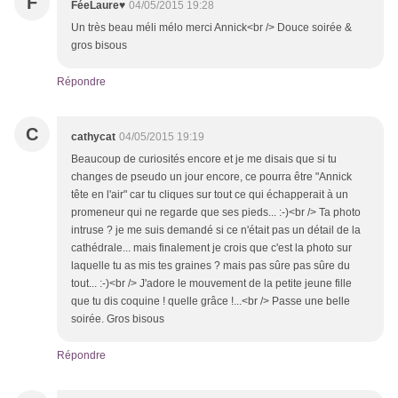
F
FéeLaure♥
04/05/2015 19:28
Un très beau méli mélo merci Annick<br /> Douce soirée &
gros bisous
Répondre
C
cathycat
04/05/2015 19:19
Beaucoup de curiosités encore et je me disais que si tu
changes de pseudo un jour encore, ce pourra être "Annick
tête en l'air" car tu cliques sur tout ce qui échapperait à un
promeneur qui ne regarde que ses pieds... :-)<br /> Ta photo
intruse ? je me suis demandé si ce n'était pas un détail de la
cathédrale... mais finalement je crois que c'est la photo sur
laquelle tu as mis tes graines ? mais pas sûre pas sûre du
tout... :-)<br /> J'adore le mouvement de la petite jeune fille
que tu dis coquine ! quelle grâce !...<br /> Passe une belle
soirée. Gros bisous
Répondre