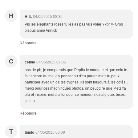
H
H-IL
04/05/2015 08:35
Pis les éléphants roses tu les as pas vus voler ?<br /> Gros
bisous amie Annick
Répondre
C
celine
04/05/2015 07:06
pas de pb, je comprends que Pepita te manque et que cela te
fait encore du mal d'y penser ou d'en parler. mais tu peux
participer avec un de tes cygnes, ils sont toujours à tes cotés...
merci pour ces magnifiques photos, on peut dire que Metz t'a
plu et inspiré. merci à toi pour ce moment nostalgique. bises.
celine
Répondre
T
timilo
04/05/2015 06:09