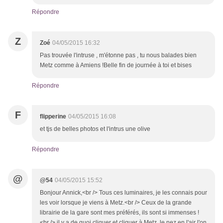
Répondre
Z
Zoé
04/05/2015 16:32
Pas trouvée l'intruse , m'étonne pas , tu nous balades bien
Metz comme à Amiens !Belle fin de journée à toi et bises
Répondre
F
flipperine
04/05/2015 16:08
et tjs de belles photos et l'intrus une olive
Répondre
@
@54
04/05/2015 15:52
Bonjour Annick,<br /> Tous ces luminaires, je les connais pour
les voir lorsque je viens à Metz.<br /> Ceux de la grande
librairie de la gare sont mes préférés, ils sont si immenses !
<br /> il y a de quoi cliquer et cliquer à Metz, le nez en l'air l'on