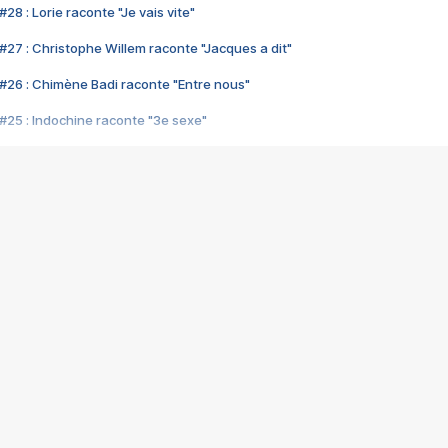
28 : Lorie raconte "Je vais vite"
#27 : Christophe Willem raconte "Jacques a dit"
#26 : Chimène Badi raconte "Entre nous"
#25 : Indochine raconte "3e sexe"
#24 : Zaho raconte "C'est chelou"
#23 : Patrick Bruel raconte "Au café des délices"
#22 : Kyo raconte "Le chemin"
#21 : Nolwenn Leroy raconte "Cassé"
#20 : Patrick Hernandez raconte "Born to be alive"
#19 : Lorie raconte "Près de moi"
#18 : Michael Jones raconte "A nos actes manqués" (avec Jean-Jacque
#17 : Khaled raconte "Aïcha"
#16 : Corneille raconte "Parce qu'on vient de loin"