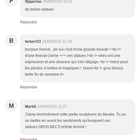
F
flipperine
25/09/2015 11:43
de belles statues
Répondre
B
bebert33
25/09/2015 11:29
bonjour Annick , ah oui c'est d'une grande beauté ! <br />
d'une finesse j'aime +++ ces statues !<br /> elles ont une
expression et une douceur qui s'en dégage <br /> merci pour
tes photos si belles et magiques ! bravo<br /> gros bisous
belle fin de semaine A+
Répondre
M
Marité
25/09/2015 11:27
J'aime énormément cette partie sculptures du Musée. Tu as
su mettre en avant les sentiments qu'évoquent ces
statues.GROS BECS m'tiote Annick !
Répondre