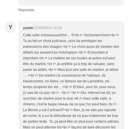
Répondre
Y
yannn
25/09/2015 15:04
Cette salle m'émeuuuuhhhh ... !!!<br /> Vachement bien!<br />
Tu as fait un choix judicieux, celui de privilégier les
expressions des visages.<br /> Le choix aussi de montrer des
détails qui auraient pu m'échapper.<br /> Et pourtant si
important.<br /> La matière de ces bustes et autres est peut
être du marbre.<br /> Je préfère ça à trop de calcaire, sans
parler du plâtre.<br /> Mais tout une salle en marbre, je délire
..... !<br /> De marbre j'ai souvenance de l'abbaye, de
Hautecombe, en Alpes, ce fameux las de Lamartine, oh,
temps suspend ton vol ....!<br /> Et bien, pour toi, pour nous,
j'y vais de ce pas.<br /> <br /> <br /> Oui, internet me dit, un
seul bloc de marbre pour le tout.<br /> Avec cette salle, à
Amiens, c'est le taupe niveau de ce que l'on peut faire.<br />
Le Bernin y est-il présent?<br /> Bon, je ne vais pas rajouter
de noms, tu a eu la délicatesse de ne pas m'abreuver de trop
de parties texte. Si, ça peut être un plus pour certains articles.
Mais on peut alterner les<br /> façons de faire découvrir les