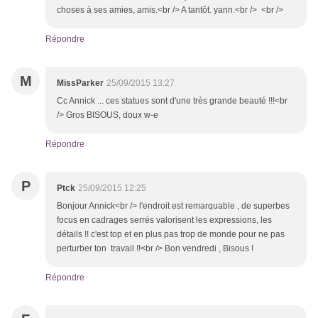
choses à ses amies, amis.<br /> A tantôt. yann.<br /> <br />
Répondre
M
MissParker
25/09/2015 13:27
Cc Annick ... ces statues sont d'une très grande beauté !!!<br
/> Gros BISOUS, doux w-e
Répondre
P
Ptck
25/09/2015 12:25
Bonjour Annick<br /> l'endroit est remarquable , de superbes
focus en cadrages serrés valorisent les expressions, les
détails !! c'est top et en plus pas trop de monde pour ne pas
perturber ton travail !!<br /> Bon vendredi , Bisous !
Répondre