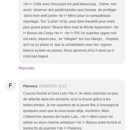
<br /> Celle avec l'escargot me plait beaucoup. J'aime, moi
aussi observer des gastéropodes que j'essaie de protéger
dans mon petit jardin.<br /> Merci pour ce sympathique
reportage. Ton "Lumix" et toi, avez bien travaillé pour notre
plus grand plaisir ! Bravo! Mon mari te félicite également .<br
/> Bisous de Cergy.<br /> <br /> P/S Un superbe cygne noir
est venu, depuis peu, se "réfugier" sur nos étangs... J'espère
qu'il va s'y plaire et que la cohabitation avec les cygnes
blancs va bien se passer. Nous ignorons d'où il vient car il
n'est pas bagué .
Répondre
F
Florence
25/09/2015 15:12
Coucou Annick et Gros Lulu !<br /> Je viens chercher un peu
de détente dans ton domaine, et je la trouve grâce à tes
belles photos. Je me souviens de la jeune fille à l'escargot et
quelques unes que tu nous avais déjà montrées. Mais
c'étaient les œuvres de l'autre Lulu...<br /> Merci pour cet
article au doux charme artistique !<br /> Bisous amie Annick et
bonne fin de journée !<br /> Florence