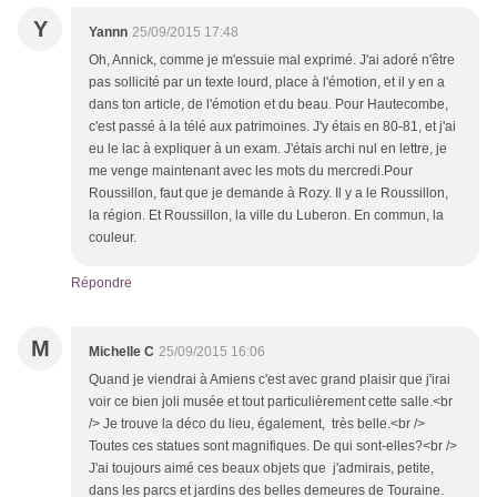
Y
Yannn
25/09/2015 17:48
Oh, Annick, comme je m'essuie mal exprimé. J'ai adoré n'être
pas sollicité par un texte lourd, place à l'émotion, et il y en a
dans ton article, de l'émotion et du beau. Pour Hautecombe,
c'est passé à la télé aux patrimoines. J'y étais en 80-81, et j'ai
eu le lac à expliquer à un exam. J'étais archi nul en lettre, je
me venge maintenant avec les mots du mercredi.Pour
Roussillon, faut que je demande à Rozy. Il y a le Roussillon,
la région. Et Roussillon, la ville du Luberon. En commun, la
couleur.
Répondre
M
Michelle C
25/09/2015 16:06
Quand je viendrai à Amiens c'est avec grand plaisir que j'irai
voir ce bien joli musée et tout particulièrement cette salle.<br
/> Je trouve la déco du lieu, également, très belle.<br />
Toutes ces statues sont magnifiques. De qui sont-elles?<br />
J'ai toujours aimé ces beaux objets que j'admirais, petite,
dans les parcs et jardins des belles demeures de Touraine.