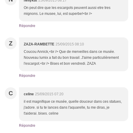
nellykat
25/09/2015 08:17
On peut dire que les escargots peuvent aussi etre tres
mignons. Le musee, lui, est superbe!<br />
Répondre
Z
ZAZA-RAMBETTE
25/09/2015 08:10
Coucou Annick,<br /> Que de merveilles dans ce musée.
Nouveau lumix a fait du bon travail. J'aime particulièrement
l'escargot.<br /> Bises et bon vendredi. ZAZA
Répondre
C
celine
25/09/2015 07:20
il est magnifique ce musée, quelle douceur dans ces statues,
j'adore. si tu te lances dans l'aquarelle, tu me diras, je
t'aiderai. bises. celine
Répondre