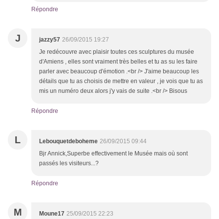
Répondre
J
jazzy57
26/09/2015 19:27
Je redécouvre avec plaisir toutes ces sculptures du musée
d'Amiens , elles sont vraiment très belles et tu as su les faire
parler avec beaucoup d'émotion .<br /> J'aime beaucoup les
détails que tu as choisis de mettre en valeur , je vois que tu as
mis un numéro deux alors j'y vais de suite .<br /> Bisous
Répondre
L
Lebouquetdeboheme
26/09/2015 09:44
Bjr Annick,Superbe effectivement le Musée mais où sont
passés les visiteurs...?
Répondre
M
Moune17
25/09/2015 22:23