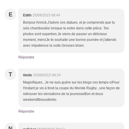
E
Edith
25/09/2015 08:44
Bonjour Annick,J'adore ces statues, et je comprends que tu
sois chamboulée lorsque tu entre dans cette pièce. Tes
photos sont superbes.Je viens de passer un délicieux
moment, merciJe te souhaite une bonne journée et j'attends
avec impatience la suite.Grosses bises
Répondre
T
timilo
25/09/2015 08:24
Magnifiques...Je ne suis guère sur les blogs ces temps-ciPour
l'instant je vis à fond la coupe du Monde Rugby , une façon de
retrouver les sensations de la jeunesseBon et doux
weekendBisoustimilo
Répondre
N