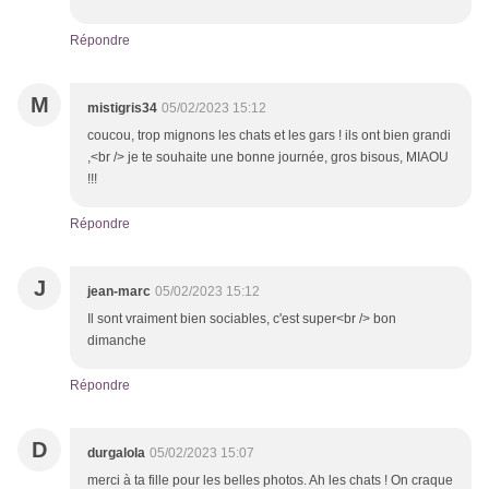
Répondre
M
mistigris34
05/02/2023 15:12
coucou, trop mignons les chats et les gars ! ils ont bien grandi
,<br /> je te souhaite une bonne journée, gros bisous, MIAOU
!!!
Répondre
J
jean-marc
05/02/2023 15:12
Il sont vraiment bien sociables, c'est super<br /> bon
dimanche
Répondre
D
durgalola
05/02/2023 15:07
merci à ta fille pour les belles photos. Ah les chats ! On craque