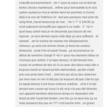
s'etouffe tout bonnement.. <br /> pour ta soeur oui ils font de
belles choses maintenant, , même pour bernadette tu te vois
opérer quelqu'un moi je tombe dans les pommes si j'ouvre
déjà à la vue de l'intérieur lol.. faut pas paniquer, faut avoir du
sang froid, j'aurai beaucoup de mal .. <br /> 7° à 16H30 ça
s'est rudement réchauffé par rapport à ce matin - 2° <br />
quel beau soleil mais je ne descends pas besoin de me
reposer , je sors demain apres midi déjà ça sera suffisant... et
samedi... am la voisine de maman me désépaissit les
cheveux. ça sera une bonne chose, je ferai ma couleur
dimanche , lundi l'irm et mardi l'hosto , ça recommence un
début de semaine chargé !!! <br /> pour ma marraine hélas ce
n'est pas que verbal, il lui tape dessus, l'a fait devant mon
cousin et combien de fois on l'a vu avec des bleus mais elle a
toujours menti en disant qu'elle etait tombée, qu'elle s'etait
pris une porte dans l'oeil ..; bref moi qui ait eu des violences
par mon mari on me l'a fait pas j'ai toujours dit que c'tait lui qui
lui tapait dessus il est d'une violence extrême .. et là il l'a fait
devant mon cousin qui nous l'a dit, et je n'ai pas été étonnée ,
son appareil dentaire etait tout le temps en réparation elle
disait qu'elle l'avait fait tomber, une fois ça va deux fois ça va
mais plusieurs fois par an ??? c'est louche hein.. un grand