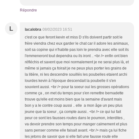
Répondre
L
lacalobra
08/02/2023 16:51
c'est ce que feront kevin et miss D s'ils doivent partir soit le
frère viendra chez eux garder le chat car il adore les animaux,
soit sa copine qui n'habite pas loin le prendra avec elle soit ils
l'emmeneront tout dependra ou ils iront .. <br /> enfin ont bien
réfléchis et savent que moi normalement je ne serai plus là, et
même si jamais ça foirait je ne peux plus porter les grains de
la litière, ni les descendre souillés les poubelles etaient archi
lourdes kevin à l'époque descendait la poubelle il s'en
souvient aussi. <br /> pour ta soeur oui les grosses opérations
comme ça , on met du temps pour s'en remettre bernadette
trouve qu'elle est moins bien que la semaine d'avant mais
bon y a le contre coup aussi .. elle a mon âge un peu plus
jeune que ta soeur , ça compte aussi.. <br /> ce qui lui fait
peur ce sont les fausses routes dans le poumon, interdites ,
va devoir prendre son temps pour manger calmement et plus
sans penser comme elle faisait avant. <br /> mais ça lui fiche
les jetons de savoir que si elle fait une fausse route elle