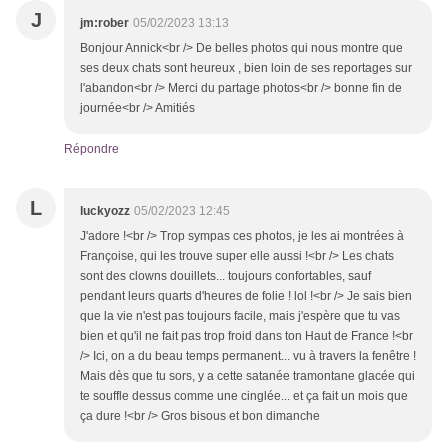
J
jm:rober
05/02/2023 13:13
Bonjour Annick<br /> De belles photos qui nous montre que
ses deux chats sont heureux , bien loin de ses reportages sur
l'abandon<br /> Merci du partage photos<br /> bonne fin de
journée<br /> Amitiés
Répondre
L
luckyozz
05/02/2023 12:45
J'adore !<br /> Trop sympas ces photos, je les ai montrées à
Françoise, qui les trouve super elle aussi !<br /> Les chats
sont des clowns douillets... toujours confortables, sauf
pendant leurs quarts d'heures de folie ! lol !<br /> Je sais bien
que la vie n'est pas toujours facile, mais j'espère que tu vas
bien et qu'il ne fait pas trop froid dans ton Haut de France !<br
/> Ici, on a du beau temps permanent... vu à travers la fenêtre !
Mais dès que tu sors, y a cette satanée tramontane glacée qui
te souffle dessus comme une cinglée... et ça fait un mois que
ça dure !<br /> Gros bisous et bon dimanche