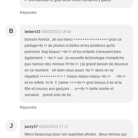
/> Demuestran el gran amor entre humanos y gatos.
Répondre
B
bebert33
05/02/2023 18:40
bonsoir Annick , ah oui merci ++++++++++++++++ pour ce
partage<br /> de photos si belles et les positions qu'ils
prennent trop beaux ! <br /> et les enfants s'amusent bien
également ! <br /> oui , la nouvelle technologie n'empêche
pas l'amour des minous !!!!<br /> j'ai grand besoin de douceur
en ce moment eh bien nous aussi <br /> alors on se
régalent +++++++++++ ! miaou miaou miaou <br /> <br />
et en reflets hi hi !! j'aime +++<br /> gros bisous à toi et ta
fille et coucou aux garçons ... a+<br /> belle soirée et
semaine prend soin de toi ...
Répondre
J
jazzy57
05/02/2023 17:17
Merci beaucoup pour ces superbes photos , deux minous qui