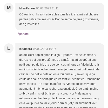
M
MissParker
06/02/2023 11:11
CC Annick... Ils sont adorables tous les 2, et aimés et choyés
par les petits maîtres <br /> Bonne semaine, très gros bisous,
des gros câlins
Répondre
L
lacalobra
05/02/2023 19:36
ah oui c'est trop mignon tout ça ... j'adore .. <br /> comme tu
dis ras le bol des problèmes de santé, maladies opérations,
politique, pb de fric et c.. de voir ces minous ça fait du bien, ils
ont inconscients et heureux... mes jeunes aussi ont besoin de
caliner une petite bête on en a toujours eu , savent que ça
coûte des sous disent que ça va font leur comptes iront moins
en vacances .. de toute manière au rythme ou les voyagent
augmentent même sans chat avaient décidé de partir moins
.. <br /> enfin ils réfléchissent encore... <br /> demain je
retourne chercher les protections urinaires pour maman car y
en a vait plus à sa taille jeudi dernier , et j'irai surement voir