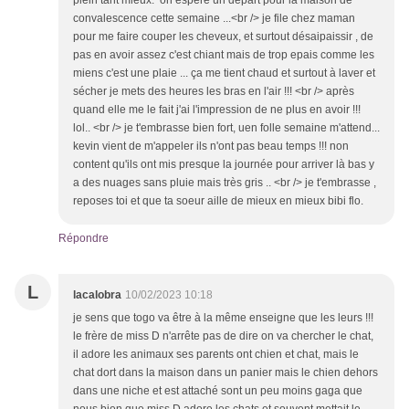
plein tant mieux. on espère un départ pour la maison de
convalescence cette semaine ...<br /> je file chez maman
pour me faire couper les cheveux, et surtout désaipaissir , de
pas en avoir assez c'est chiant mais de trop epais comme les
miens c'est une plaie ... ça me tient chaud et surtout à laver et
sécher je mets des heures les bras en l'air !!! <br /> après
quand elle me le fait j'ai l'impression de ne plus en avoir !!!
lol.. <br /> je t'embrasse bien fort, uen folle semaine m'attend...
kevin vient de m'appeler ils n'ont pas beau temps !!! non
content qu'ils ont mis presque la journée pour arriver là bas y
a des nuages sans pluie mais très gris .. <br /> je t'embrasse ,
reposes toi et que ta soeur aille de mieux en mieux bibi flo.
Répondre
L
lacalobra
10/02/2023 10:18
je sens que togo va être à la même enseigne que les leurs !!!
le frère de miss D n'arrête pas de dire on va chercher le chat,
il adore les animaux ses parents ont chien et chat, mais le
chat dort dans la maison dans un panier mais le chien dehors
dans une niche et est attaché sont un peu moins gaga que