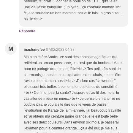
nerveux, faudrait lui donner le bouillon de 11H .. qu'elle ait
une vieillesse tranquille..; un tyran.. ça contrarie maman.<br
/> je te souhaite un bon mercredi soir et te fais un gros bizou ,
biz flo<br />
Répondre
M
maplumefee
07/02/2023 04:33
Ma bien chère Annick, ce sont des photos magnifiques qui
reflètent un amour passionné, ce n'est que du bonheur! Merci
pour ce partage ardemment félin!<br /> Tes petits-fils sont de
charmants jeunes hommes qui adorent les chats, tu dois être
ravie et leur maman aussi!<br /> J'adore ces "clowneries",
elles sont très belles à contempler et pleines de sensibilité.
<br /> Comment est ta santé? J'espère qu'au fil des mois, tu
vas aller de mieux en mieux.<br /> Je pense bien à toi, je ne
t'oublie pas, je voulais te dire que je viens de passer
l'évaluation de Karaté de la mi-année, j'ai beaucoup travaillé
et j'ai obtenu ma ceinture jaune orange, elle est toute belle
avec ses deux couleurs. Dans environ six mois, je passerai
l'examen pour la ceinture orange... ça a été dur, je me suis