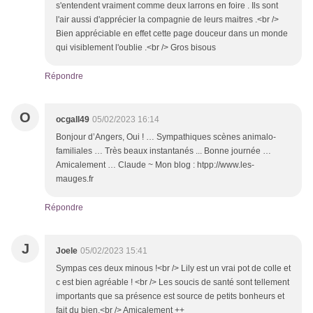
s'entendent vraiment comme deux larrons en foire . Ils sont
l'air aussi d'apprécier la compagnie de leurs maitres .<br />
Bien appréciable en effet cette page douceur dans un monde
qui visiblement l'oublie .<br /> Gros bisous
Répondre
O
ocgall49
05/02/2023 16:14
Bonjour d’Angers, Oui ! … Sympathiques scènes animalo-
familiales … Très beaux instantanés ... Bonne journée …
Amicalement … Claude ~ Mon blog : htpp://www.les-
mauges.fr
Répondre
J
Joele
05/02/2023 15:41
Sympas ces deux minous !<br /> Lily est un vrai pot de colle et
c est bien agréable ! <br /> Les soucis de santé sont tellement
importants que sa présence est source de petits bonheurs et
fait du bien.<br /> Amicalement ++