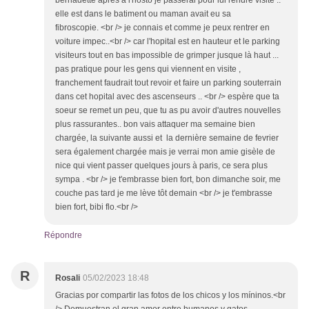
bernadette après à l'hosto je passerai pour lui rendre visite ..
elle est dans le batiment ou maman avait eu sa
fibroscopie. <br /> je connais et comme je peux rentrer en
voiture impec..<br /> car l'hopital est en hauteur et le parking
visiteurs tout en bas impossible de grimper jusque là haut ...
pas pratique pour les gens qui viennent en visite ,
franchement faudrait tout revoir et faire un parking souterrain
dans cet hopital avec des ascenseurs .. <br /> espère que ta
soeur se remet un peu, que tu as pu avoir d'autres nouvelles
plus rassurantes.. bon vais attaquer ma semaine bien
chargée, la suivante aussi et la dernière semaine de fevrier
sera également chargée mais je verrai mon amie gisèle de
nice qui vient passer quelques jours à paris, ce sera plus
sympa . <br /> je t'embrasse bien fort, bon dimanche soir, me
couche pas tard je me lève tôt demain <br /> je t'embrasse
bien fort, bibi flo.<br />
Répondre
R
Rosali
05/02/2023 18:48
Gracias por compartir las fotos de los chicos y los míninos.<br