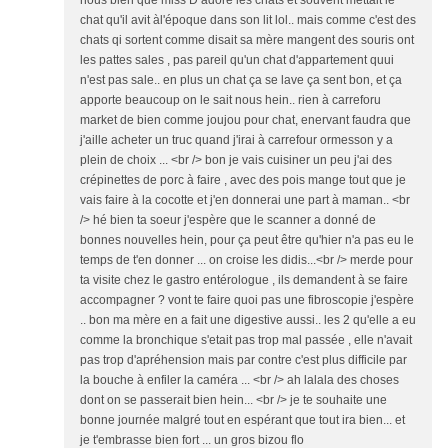
nous bien que miss D adore les chats et souvent mettait le
chat qu'il avit àl'époque dans son lit lol.. mais comme c'est des
chats qi sortent comme disait sa mère mangent des souris ont
les pattes sales , pas pareil qu'un chat d'appartement quui
n'est pas sale.. en plus un chat ça se lave ça sent bon, et ça
apporte beaucoup on le sait nous hein.. rien à carreforu
market de bien comme joujou pour chat, enervant faudra que
j'aille acheter un truc quand j'irai à carrefour ormesson y a
plein de choix ... <br /> bon je vais cuisiner un peu j'ai des
crépinettes de porc à faire , avec des pois mange tout que je
vais faire à la cocotte et j'en donnerai une part à maman.. <br
/> hé bien ta soeur j'espère que le scanner a donné de
bonnes nouvelles hein, pour ça peut être qu'hier n'a pas eu le
temps de t'en donner ... on croise les didis...<br /> merde pour
ta visite chez le gastro entérologue , ils demandent à se faire
accompagner ? vont te faire quoi pas une fibroscopie j'espère
.. bon ma mère en a fait une digestive aussi.. les 2 qu'elle a eu
comme la bronchique s'etait pas trop mal passée , elle n'avait
pas trop d'apréhension mais par contre c'est plus difficile par
la bouche à enfiler la caméra ... <br /> ah lalala des choses
dont on se passerait bien hein... <br /> je te souhaite une
bonne journée malgré tout en espérant que tout ira bien... et
je t'embrasse bien fort ... un gros bizou flo