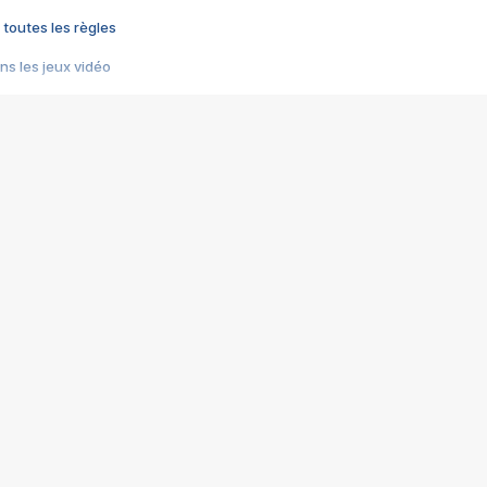
 toutes les règles
s les jeux vidéo
us choquant de Rockstar ? - Le scandale BULLY
e plus moche de Steam
du RÊVE tourne au CAUCHEMAR
pendant 8 heures
it… à tort
umiliés par un jeu vidéo
ire - Final Fantasy 8
ti un empire - Age of Empires
story DOFUS
tard, il crée l'un des pires jeux de tous les temps, MindsEye.