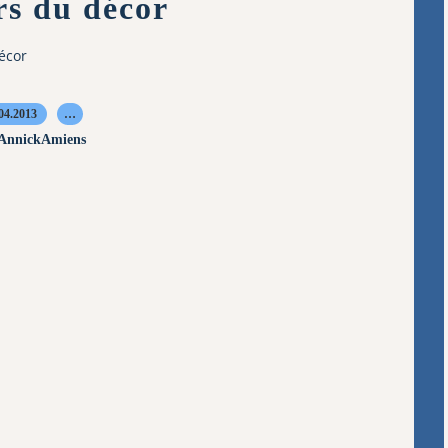
rs du décor
écor
04.2013
…
 AnnickAmiens