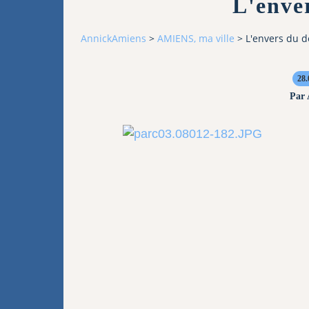
L'enve
AnnickAmiens
>
AMIENS, ma ville
>
L'envers du d
28.
Par