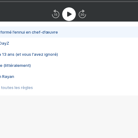
nsformé l’ennui en chef-d’œuvre
 DayZ
 a 13 ans (et vous l'avez ignoré)
e (littéralement)
im Rayan
 toutes les règles
s les jeux vidéo
us choquant de Rockstar ? - Le scandale BULLY
e plus moche de Steam
du RÊVE tourne au CAUCHEMAR