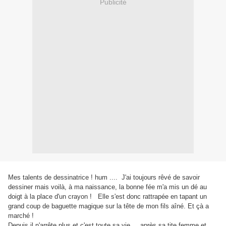
Publicité
Mes talents de dessinatrice ! hum .... J'ai toujours rêvé de savoir
dessiner mais voilà, à ma naissance, la bonne fée m'a mis un dé au
doigt à la place d'un crayon !
Elle s'est donc rattrapée en tapant un
grand coup de baguette magique sur la tête de mon fils aîné. Et çà a
marché !
Depuis il n'arrête plus et c'est toute sa vie ... après sa tite femme et