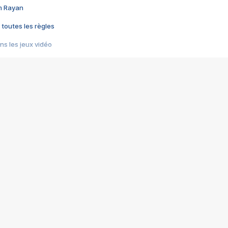
im Rayan
 toutes les règles
s les jeux vidéo
us choquant de Rockstar ? - Le scandale BULLY
e plus moche de Steam
du RÊVE tourne au CAUCHEMAR
pendant 8 heures
it… à tort
umiliés par un jeu vidéo
ire - Final Fantasy 8
ti un empire - Age of Empires
story DOFUS
tard, il crée l'un des pires jeux de tous les temps, MindsEye.