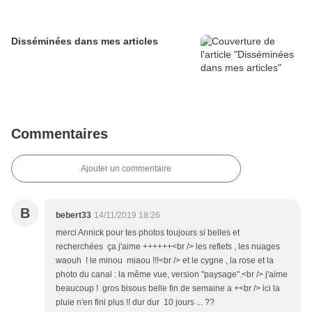
Disséminées dans mes articles
Commentaires
Ajouter un commentaire
B
bebert33
14/11/2019 18:26
merci Annick pour tes photos toujours si belles et
recherchées ça j'aime ++++++<br /> les reflets , les nuages
waouh ! le minou miaou !!!<br /> et le cygne , la rose et la
photo du canal : la même vue, version "paysage".<br /> j'aime
beaucoup ! gros bisous belle fin de semaine a +<br /> ici la
pluie n'en fini plus !! dur dur 10 jours ... ??