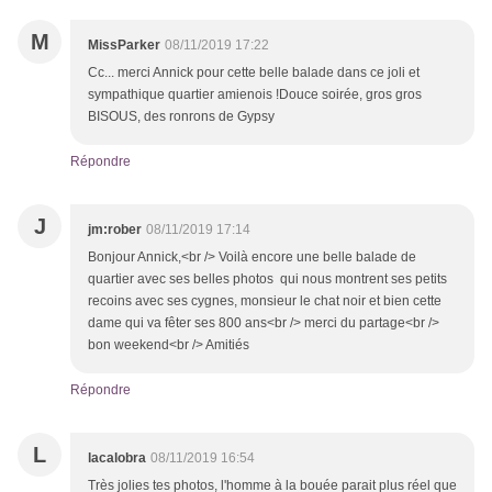
M
MissParker
08/11/2019 17:22
Cc... merci Annick pour cette belle balade dans ce joli et
sympathique quartier amienois !Douce soirée, gros gros
BISOUS, des ronrons de Gypsy
Répondre
J
jm:rober
08/11/2019 17:14
Bonjour Annick,<br /> Voilà encore une belle balade de
quartier avec ses belles photos qui nous montrent ses petits
recoins avec ses cygnes, monsieur le chat noir et bien cette
dame qui va fêter ses 800 ans<br /> merci du partage<br />
bon weekend<br /> Amitiés
Répondre
L
lacalobra
08/11/2019 16:54
Très jolies tes photos, l'homme à la bouée parait plus réel que