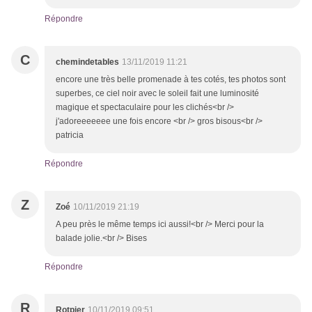
Répondre
C
chemindetables
13/11/2019 11:21
encore une très belle promenade à tes cotés, tes photos sont
superbes, ce ciel noir avec le soleil fait une luminosité
magique et spectaculaire pour les clichés<br />
j'adoreeeeeee une fois encore <br /> gros bisous<br />
patricia
Répondre
Z
Zoé
10/11/2019 21:19
A peu près le même temps ici aussi!<br /> Merci pour la
balade jolie.<br /> Bises
Répondre
R
Rotpier
10/11/2019 09:51