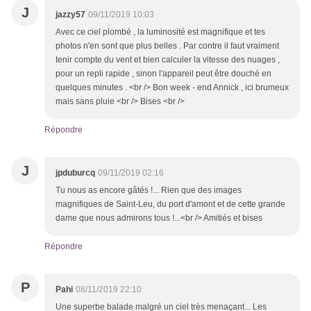
J
jazzy57
09/11/2019 10:03
Avec ce ciel plombé , la luminosité est magnifique et tes
photos n'en sont que plus belles . Par contre il faut vraiment
tenir compte du vent et bien calculer la vitesse des nuages ,
pour un repli rapide , sinon l'appareil peut être douché en
quelques minutes . <br /> Bon week - end Annick , ici brumeux
mais sans pluie <br /> Bises <br />
Répondre
J
jpduburcq
09/11/2019 02:16
Tu nous as encore gâtés !... Rien que des images
magnifiques de Saint-Leu, du port d'amont et de cette grande
dame que nous admirons tous !...<br /> Amitiés et bises
Répondre
P
Pahi
08/11/2019 22:10
Une superbe balade malgré un ciel très menaçant... Les