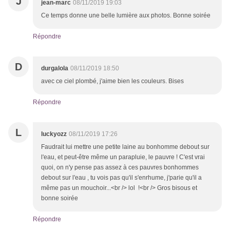
J
jean-marc
08/11/2019 19:03
Ce temps donne une belle lumière aux photos. Bonne soirée
Répondre
D
durgalola
08/11/2019 18:50
avec ce ciel plombé, j'aime bien les couleurs. Bises
Répondre
L
luckyozz
08/11/2019 17:26
Faudrait lui mettre une petite laine au bonhomme debout sur
l'eau, et peut-être même un parapluie, le pauvre ! C'est vrai
quoi, on n'y pense pas assez à ces pauvres bonhommes
debout sur l'eau , tu vois pas qu'il s'enrhume, j'parie qu'il a
même pas un mouchoir...<br /> lol !<br /> Gros bisous et
bonne soirée
Répondre