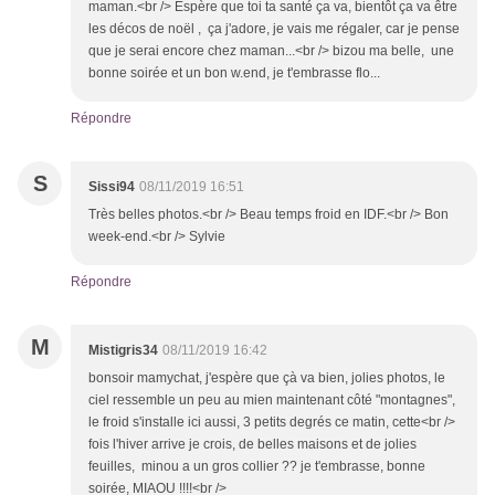
maman.<br /> Espère que toi ta santé ça va, bientôt ça va être
les décos de noël , ça j'adore, je vais me régaler, car je pense
que je serai encore chez maman...<br /> bizou ma belle, une
bonne soirée et un bon w.end, je t'embrasse flo...
Répondre
S
Sissi94
08/11/2019 16:51
Très belles photos.<br /> Beau temps froid en IDF.<br /> Bon
week-end.<br /> Sylvie
Répondre
M
Mistigris34
08/11/2019 16:42
bonsoir mamychat, j'espère que çà va bien, jolies photos, le
ciel ressemble un peu au mien maintenant côté "montagnes",
le froid s'installe ici aussi, 3 petits degrés ce matin, cette<br />
fois l'hiver arrive je crois, de belles maisons et de jolies
feuilles, minou a un gros collier ?? je t'embrasse, bonne
soirée, MIAOU !!!!<br />