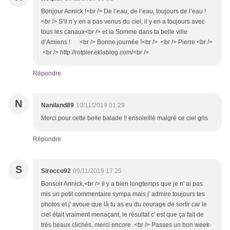
Bonjour Annick !<br /> De l’eau, de l’eau, toujours de l’eau !
<br /> S’il n’y en a pas venus du ciel, il y en a toujours avec
tous les canaux<br /> et la Somme dans ta belle ville
d’Amiens ! <br /> Bonne journée !<br /> <br /> Pierre <br />
<br /> http://rotpier.eklablog.com/<br />
Répondre
N
Naniland89
10/11/2019 01:29
Merci pour cette belle balade !! ensoleillé malgré ce ciel gris
Répondre
S
Sirocco92
09/11/2019 17:25
Bonsoir Annick,<br /> il y a bien longtemps que je n' ai pas
mis un petit commentaire sympa mais j' admire toujours tes
photos et j' avoue que là tu as eu du courage de sortir car le
ciel était vraiment menaçant, le résultat c' est que ça fait de
très beaux clichés, merci encore .<br /> Passes un bon week-