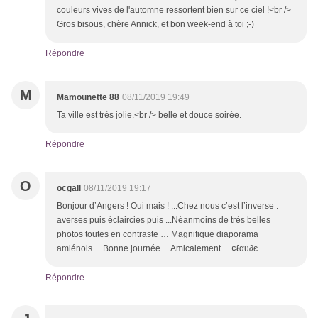
couleurs vives de l'automne ressortent bien sur ce ciel !<br />
Gros bisous, chère Annick, et bon week-end à toi ;-)
Répondre
M
Mamounette 88
08/11/2019 19:49
Ta ville est très jolie.<br /> belle et douce soirée.
Répondre
O
ocgall
08/11/2019 19:17
Bonjour d’Angers ! Oui mais ! ...Chez nous c’est l’inverse :
averses puis éclaircies puis ...Néanmoins de très belles
photos toutes en contraste … Magnifique diaporama
amiénois ... Bonne journée ... Amicalement ... ¢ℓαυ∂є …
Répondre