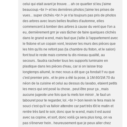
celui qui etait avant je trouve. .. ah ce quartier st leu j'aime
beaucoup.<br /> et les dernières photos j'aime les prises de
vues... super clichés.<br /> je n'ai toujours pas pris de photos
des arbres avec leurs belles feuilles d'automne, elles
commencent à tomber des arbres à cause du vent que l'on a
eu, dernièrement grrr je vais tâcher de faire quelques clichés
dans le grand w.end, mais faut que j'aille à l'appartement avec
le fistone et un copain vont, lessiver les murs des pièces que
les hlm qu'ils ne refont pas (la chambre du fiston, et le salon)
font tout le reste mais comme tu dis niveau qualité, au
secours.. faudra racheter tous les supports luminaire en
plastique dans les pièces d'eau, car si on laisse trop
longtemps allumé, le mec nous a dit que ça fondait !! vu que
c'est premier prix.. et le pire a été la pose, à 1M.60/1M.70 du
néon de la cuisine et celui au dessus du lavabo, etaient petits
les mecs qui ont posé la chose.. peut être pour ça , mais
aucune jugeote une fois que tu mets ton miroir , te faut un
tabouret pour te regarder, lol..<br /> bon kevin le fera mais le
souci c'est qu'il va falloir attendre car part très tôt le matin et
rentre très tard le soir, donc que le w.end, mais il est aussi
avec sa copine, et sort, donc voilà ça sera plus long, on va
pas s'énerver hein.. heureusement que je peux aller chez