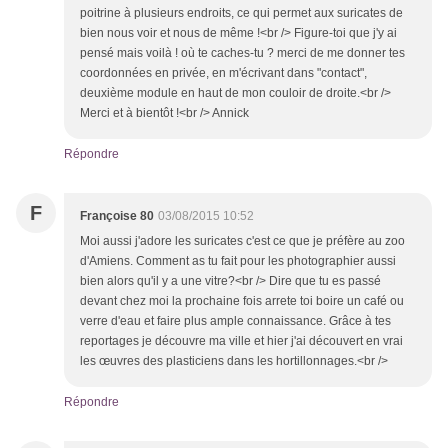
poitrine à plusieurs endroits, ce qui permet aux suricates de
bien nous voir et nous de même !<br /> Figure-toi que j'y ai
pensé mais voilà ! où te caches-tu ? merci de me donner tes
coordonnées en privée, en m'écrivant dans "contact",
deuxième module en haut de mon couloir de droite.<br />
Merci et à bientôt !<br /> Annick
Répondre
F
Françoise 80
03/08/2015 10:52
Moi aussi j'adore les suricates c'est ce que je préfère au zoo
d'Amiens. Comment as tu fait pour les photographier aussi
bien alors qu'il y a une vitre?<br /> Dire que tu es passé
devant chez moi la prochaine fois arrete toi boire un café ou
verre d'eau et faire plus ample connaissance. Grâce à tes
reportages je découvre ma ville et hier j'ai découvert en vrai
les œuvres des plasticiens dans les hortillonnages.<br />
Répondre