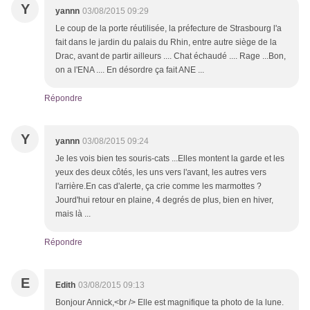
Y
yannn
03/08/2015 09:29
Le coup de la porte réutilisée, la préfecture de Strasbourg l'a
fait dans le jardin du palais du Rhin, entre autre siège de la
Drac, avant de partir ailleurs .... Chat échaudé .... Rage ...Bon,
on a l'ENA .... En désordre ça fait ANE ...
Répondre
Y
yannn
03/08/2015 09:24
Je les vois bien tes souris-cats ...Elles montent la garde et les
yeux des deux côtés, les uns vers l'avant, les autres vers
l'arrière.En cas d'alerte, ça crie comme les marmottes ?
Jourd'hui retour en plaine, 4 degrés de plus, bien en hiver,
mais là ...
Répondre
E
Edith
03/08/2015 09:13
Bonjour Annick,<br /> Elle est magnifique ta photo de la lune.