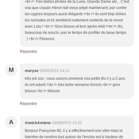
<br /> Très belles photos de la Lune, Grande Dame etc... C'est
vrai que copain Héron fait vieux pépé maintenant, par contre
les cygnes toujours aussi élégants !<br /> Ils sont trop drôles
les suricates et ils semblent rudement contents de te revoir
avec Lulu ! <br /> Gros bisous et bon après-midi !<br /> (Ici,
beaucoup de soucis, pas le temps de profiter du beau temps
) <br /> Florence
Répondre
M
maryse
03/08/2015 14:12
très joli zoo ; nous avions emmené nos petits fils il y a 2 ans,
ils ont adoré !<br /> très belle semaine Annick,<br /> gros
bisous,<br /> Maryse
Répondre
A
AnnickAmiens
03/08/2015 13:20
Bonjour Françoise 80, il y a effectivement une vitre mais la
barrière de rondins tout autour de l'enclos est à hauteur de