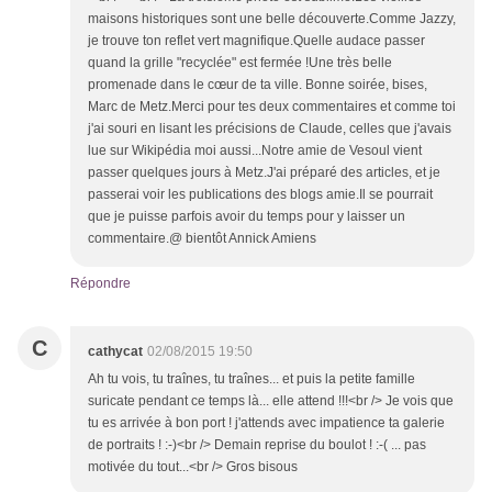
maisons historiques sont une belle découverte.Comme Jazzy,
je trouve ton reflet vert magnifique.Quelle audace passer
quand la grille "recyclée" est fermée !Une très belle
promenade dans le cœur de ta ville. Bonne soirée, bises,
Marc de Metz.Merci pour tes deux commentaires et comme toi
j'ai souri en lisant les précisions de Claude, celles que j'avais
lue sur Wikipédia moi aussi...Notre amie de Vesoul vient
passer quelques jours à Metz.J'ai préparé des articles, et je
passerai voir les publications des blogs amie.Il se pourrait
que je puisse parfois avoir du temps pour y laisser un
commentaire.@ bientôt Annick Amiens
Répondre
C
cathycat
02/08/2015 19:50
Ah tu vois, tu traînes, tu traînes... et puis la petite famille
suricate pendant ce temps là... elle attend !!!<br /> Je vois que
tu es arrivée à bon port ! j'attends avec impatience ta galerie
de portraits ! :-)<br /> Demain reprise du boulot ! :-( ... pas
motivée du tout...<br /> Gros bisous