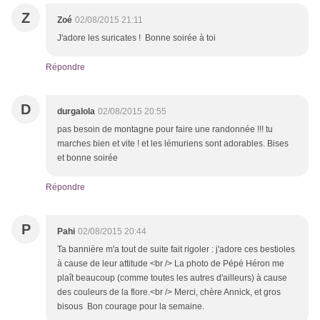
Z
Zoé
02/08/2015 21:11
J'adore les suricates ! Bonne soirée à toi
Répondre
D
durgalola
02/08/2015 20:55
pas besoin de montagne pour faire une randonnée !!! tu
marches bien et vite ! et les lémuriens sont adorables. Bises
et bonne soirée
Répondre
P
Pahi
02/08/2015 20:44
Ta bannière m'a tout de suite fait rigoler : j'adore ces bestioles
à cause de leur attitude <br /> La photo de Pépé Héron me
plaît beaucoup (comme toutes les autres d'ailleurs) à cause
des couleurs de la flore.<br /> Merci, chère Annick, et gros
bisous Bon courage pour la semaine.