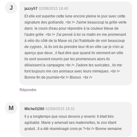
J
jazzy57
02/08/2015 18:40
Et elle est superbe cette lune encore pleine le jour avec cette
signature des goélands .<br /> J'aime beaucoup la grille verte
dans le cours d'eau pour répondre à la couleur bleue de
l'autre grille .<br /> J'ai pensé à toi ce matin en me promenant
à vélo du côté de la Maxe où j'ai l'habitude de voir beaucoup
de cygnes , là ils ont du prendre leur rtt en ville car je n'en ai
aperçu que deux , il faut dire que quand ils viennent en ville
ils sont souvent nourris par les promeneurs alors ils
délaissent la campagne.<br /> J'adore tes suricates , ils me
font toujours rire ces animaux avec leurs mimiques .<br />
Bonne fin de journée<br /> Bisous <br />
Répondre
M
Michel3280
02/08/2015 18:31
Il y a longtemps que nous devons y revenir. Il était très
agréable. Marie y amenait ses maternelles, le zoo étant
gratuit...Il a été réaménagé crois-je ?<br /> Bonne semaine