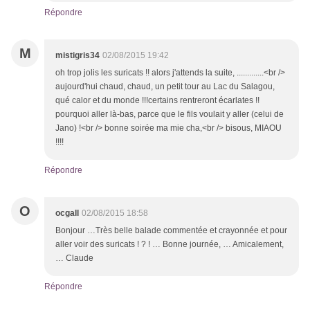
Répondre
M
mistigris34
02/08/2015 19:42
oh trop jolis les suricats !! alors j'attends la suite, .............<br />
aujourd'hui chaud, chaud, un petit tour au Lac du Salagou,
qué calor et du monde !!!certains rentreront écarlates !!
pourquoi aller là-bas, parce que le fils voulait y aller (celui de
Jano) !<br /> bonne soirée ma mie cha,<br /> bisous, MIAOU
!!!!
Répondre
O
ocgall
02/08/2015 18:58
Bonjour …Très belle balade commentée et crayonnée et pour
aller voir des suricats ! ? ! … Bonne journée, … Amicalement,
… Claude
Répondre