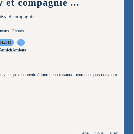
 et compagnie ...
isy et compagnie ...
,
imaux
Photos
04.2013
…
 AnnickAmiens
en ville, je vous invite à faire connaissance avec quelques nouveaux
Héhé, vous avez